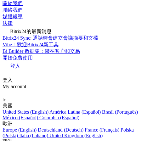
關於我們
聯絡我們
媒體報導
法律
Bitrix24的最新消息
Bitrix24 Sync: 通話時會建立會議摘要和文檔
Vibe：歡迎Bitrix24新工具
Bi Builder 数据集：潜在客户和交易
開始免費使用
登入
登入
My account
tc
美國
United States (English)
América Latina (Español)
Brasil (Português)
México (Español)
Colombia (Español)
歐洲
Europe (English)
Deutschland (Deutsch)
France (Français)
Polska
(Polski)
Italia (Italiano)
United Kingdom (English)