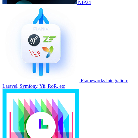
NIP24
Frameworks integration:
Laravel, Symfony, Yii, RoR, etc