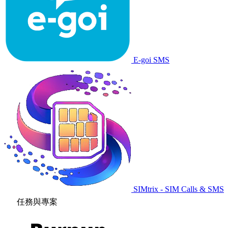
E-goi SMS
SIMtrix - SIM Calls & SMS
任務與專案