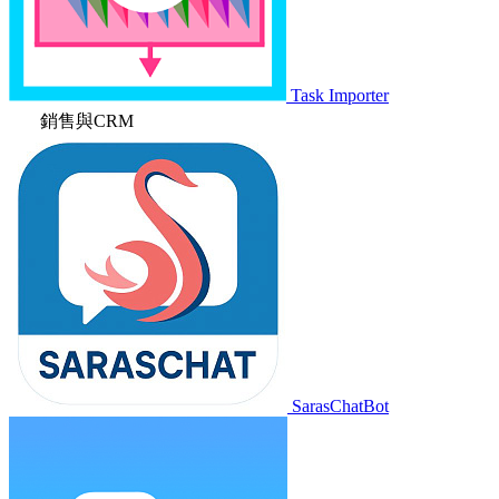
Task Importer
銷售與CRM
SarasChatBot