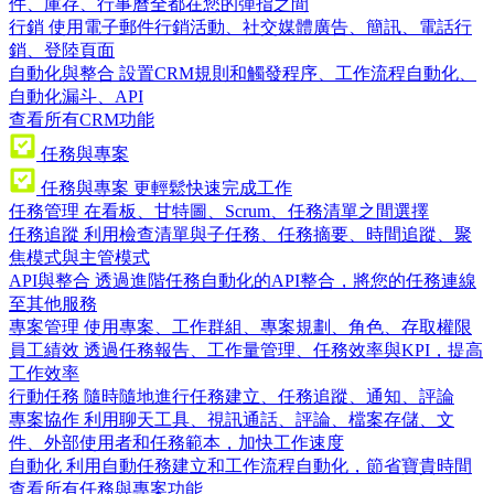
件、庫存、行事曆全都在您的彈指之間
行銷
使用電子郵件行銷活動、社交媒體廣告、簡訊、電話行
銷、登陸頁面
自動化與整合
設置CRM規則和觸發程序、工作流程自動化、
自動化漏斗、API
查看所有CRM功能
任務與專案
任務與專案
更輕鬆快速完成工作
任務管理
在看板、甘特圖、Scrum、任務清單之間選擇
任務追蹤
利用檢查清單與子任務、任務摘要、時間追蹤、聚
焦模式與主管模式
API與整合
透過進階任務自動化的API整合，將您的任務連線
至其他服務
專案管理
使用專案、工作群組、專案規劃、角色、存取權限
員工績效
透過任務報告、工作量管理、任務效率與KPI，提高
工作效率
行動任務
隨時隨地進行任務建立、任務追蹤、通知、評論
專案協作
利用聊天工具、視訊通話、評論、檔案存儲、文
件、外部使用者和任務範本，加快工作速度
自動化
利用自動任務建立和工作流程自動化，節省寶貴時間
查看所有任務與專案功能