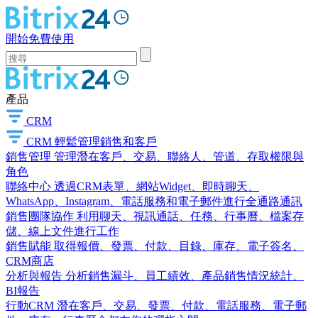
開始免費使用
產品
CRM
CRM
輕鬆管理銷售和客戶
銷售管理
管理潛在客戶、交易、聯絡人、管道、存取權限與
角色
聯絡中心
透過CRM表單、網站Widget、即時聊天、
WhatsApp、Instagram、電話服務和電子郵件進行全通路通訊
銷售團隊協作
利用聊天、視訊通話、任務、行事曆、檔案存
儲、線上文件進行工作
銷售賦能
取得報價、發票、付款、目錄、庫存、電子簽名、
CRM商店
分析與報告
分析銷售漏斗、員工績效、產品銷售情況統計、
BI報告
行動CRM
潛在客戶、交易、發票、付款、電話服務、電子郵