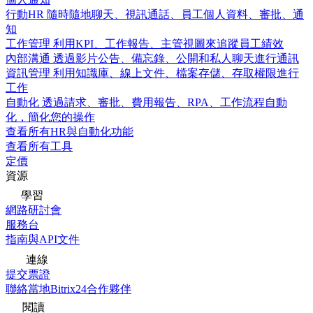
行動HR
隨時隨地聊天、視訊通話、員工個人資料、審批、通
知
工作管理
利用KPI、工作報告、主管視圖來追蹤員工績效
內部溝通
透過影片公告、備忘錄、公開和私人聊天進行通訊
資訊管理
利用知識庫、線上文件、檔案存儲、存取權限進行
工作
自動化
透過請求、審批、費用報告、RPA、工作流程自動
化，簡化您的操作
查看所有HR與自動化功能
查看所有工具
定價
資源
學習
網路研討會
服務台
指南與API文件
連線
提交票證
聯絡當地Bitrix24合作夥伴
閱讀