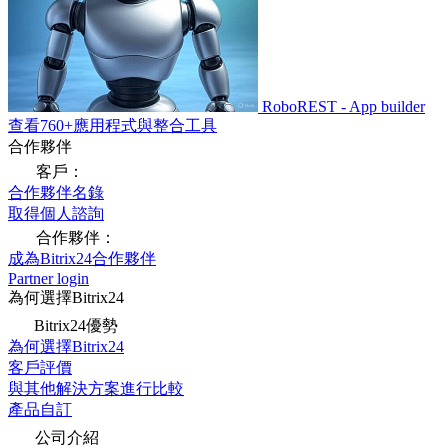
RoboREST - App builder
查看760+應用程式與整合工具
合作夥伴
客戶：
合作夥伴名錄
取得個人諮詢
合作夥伴：
成為Bitrix24合作夥伴
Partner login
為何選擇Bitrix24
Bitrix24優勢
為何選擇Bitrix24
客戶評價
與其他解決方案進行比較
產品自訂
公司介紹