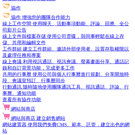
協作
協作
增強您的團隊合作能力
線上工作空間
使用聊天、活動事項動能、評論、回應、全公
司影片公告
線上文件與檔案存儲
使用公司雲碟，與同事輕鬆在線上存
儲、共用和編輯文件
工作群組
建立工作群組、邀請外部使用者、設置存取權限以
及處理任務和專案
線上會議
利用視訊通話、視訊會議、螢幕畫面分享、通話記
錄和自訂背景功能，完成更多工作
共用的行事曆
使用公司與個人行事曆進行規劃、分享開放時
段、會議室預訂、行事曆同步
行動通訊
隨時隨地使用團隊通訊工具、視訊通話、評論、行
事曆、通知功能
查看所有協作功能
網站與商店
網站與商店
建立銷售網站
網站建置器
使用我們免費CMS、範本、託管，建立出色的網
站