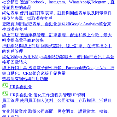
社交銷售
透過Facebook、Instagram、WhatsApp或Telegram，直
接銷售您的產品
網站表單
使用自訂訂單表單、註冊與回函表單以及附帶條件
欄位的表單，擷取潛在客戶
登陸頁
利用擷取表單、自動化漏斗和Google Analytics整合來
生成潛在客戶
線上商店
透過庫存管理、訂單處理、配送和線上付款，最大
幅度提高電子商務效率
行動網站與線上商店
回應式設計、線上訂單、在您掌控之中
的客戶管理
網站Widget
啟用Widget與網站訪客聊天，使用熱門通訊工具並
接受回電請求
線上行銷工具
透過電子郵件行銷、Facebook或Google Ads、行
銷自動化、CRM整合來提升銷售量
查看所有網站與商店功能
HR與自動化
HR與自動化
優化工作流程與管理HR資料
員工管理
使用員工個人資料、公司架構、存取權限、活動目
錄
文化與敬業度
取得公司新聞、民意調查、讚賞徽章、標籤、
個人通知