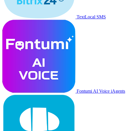
TextLocal SMS
Fontumi AI Voice iAgents