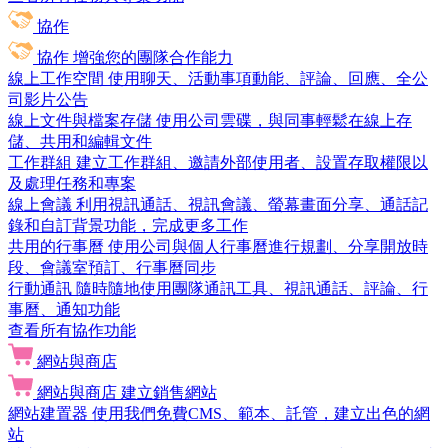
協作
協作
增強您的團隊合作能力
線上工作空間
使用聊天、活動事項動能、評論、回應、全公
司影片公告
線上文件與檔案存儲
使用公司雲碟，與同事輕鬆在線上存
儲、共用和編輯文件
工作群組
建立工作群組、邀請外部使用者、設置存取權限以
及處理任務和專案
線上會議
利用視訊通話、視訊會議、螢幕畫面分享、通話記
錄和自訂背景功能，完成更多工作
共用的行事曆
使用公司與個人行事曆進行規劃、分享開放時
段、會議室預訂、行事曆同步
行動通訊
隨時隨地使用團隊通訊工具、視訊通話、評論、行
事曆、通知功能
查看所有協作功能
網站與商店
網站與商店
建立銷售網站
網站建置器
使用我們免費CMS、範本、託管，建立出色的網
站