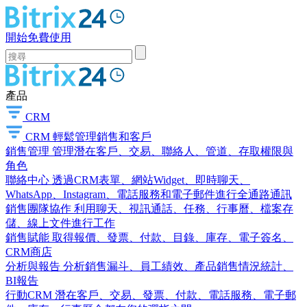
開始免費使用
產品
CRM
CRM
輕鬆管理銷售和客戶
銷售管理
管理潛在客戶、交易、聯絡人、管道、存取權限與
角色
聯絡中心
透過CRM表單、網站Widget、即時聊天、
WhatsApp、Instagram、電話服務和電子郵件進行全通路通訊
銷售團隊協作
利用聊天、視訊通話、任務、行事曆、檔案存
儲、線上文件進行工作
銷售賦能
取得報價、發票、付款、目錄、庫存、電子簽名、
CRM商店
分析與報告
分析銷售漏斗、員工績效、產品銷售情況統計、
BI報告
行動CRM
潛在客戶、交易、發票、付款、電話服務、電子郵