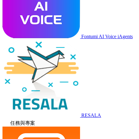
Fontumi AI Voice iAgents
RESALA
任務與專案