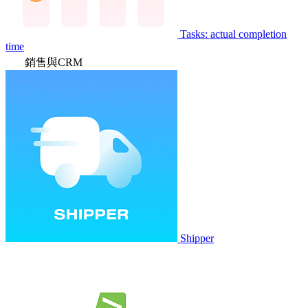
Tasks: actual completion
time
銷售與CRM
Shipper