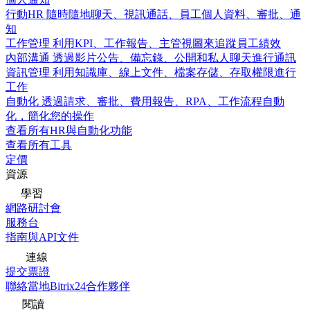
行動HR
隨時隨地聊天、視訊通話、員工個人資料、審批、通
知
工作管理
利用KPI、工作報告、主管視圖來追蹤員工績效
內部溝通
透過影片公告、備忘錄、公開和私人聊天進行通訊
資訊管理
利用知識庫、線上文件、檔案存儲、存取權限進行
工作
自動化
透過請求、審批、費用報告、RPA、工作流程自動
化，簡化您的操作
查看所有HR與自動化功能
查看所有工具
定價
資源
學習
網路研討會
服務台
指南與API文件
連線
提交票證
聯絡當地Bitrix24合作夥伴
閱讀