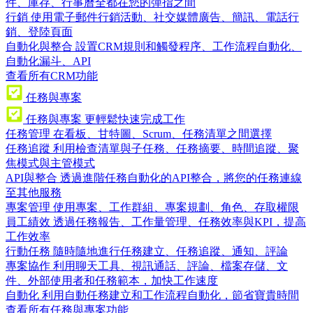
件、庫存、行事曆全都在您的彈指之間
行銷
使用電子郵件行銷活動、社交媒體廣告、簡訊、電話行
銷、登陸頁面
自動化與整合
設置CRM規則和觸發程序、工作流程自動化、
自動化漏斗、API
查看所有CRM功能
任務與專案
任務與專案
更輕鬆快速完成工作
任務管理
在看板、甘特圖、Scrum、任務清單之間選擇
任務追蹤
利用檢查清單與子任務、任務摘要、時間追蹤、聚
焦模式與主管模式
API與整合
透過進階任務自動化的API整合，將您的任務連線
至其他服務
專案管理
使用專案、工作群組、專案規劃、角色、存取權限
員工績效
透過任務報告、工作量管理、任務效率與KPI，提高
工作效率
行動任務
隨時隨地進行任務建立、任務追蹤、通知、評論
專案協作
利用聊天工具、視訊通話、評論、檔案存儲、文
件、外部使用者和任務範本，加快工作速度
自動化
利用自動任務建立和工作流程自動化，節省寶貴時間
查看所有任務與專案功能