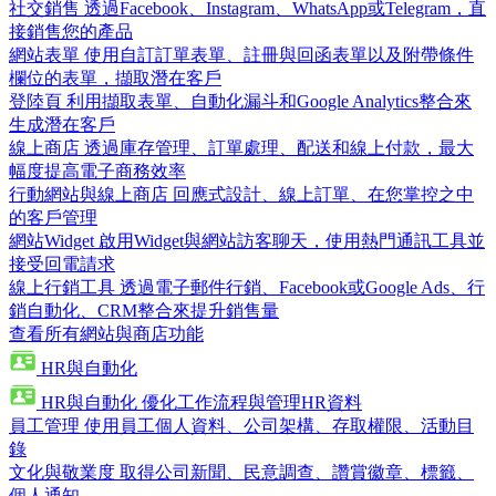
社交銷售
透過Facebook、Instagram、WhatsApp或Telegram，直
接銷售您的產品
網站表單
使用自訂訂單表單、註冊與回函表單以及附帶條件
欄位的表單，擷取潛在客戶
登陸頁
利用擷取表單、自動化漏斗和Google Analytics整合來
生成潛在客戶
線上商店
透過庫存管理、訂單處理、配送和線上付款，最大
幅度提高電子商務效率
行動網站與線上商店
回應式設計、線上訂單、在您掌控之中
的客戶管理
網站Widget
啟用Widget與網站訪客聊天，使用熱門通訊工具並
接受回電請求
線上行銷工具
透過電子郵件行銷、Facebook或Google Ads、行
銷自動化、CRM整合來提升銷售量
查看所有網站與商店功能
HR與自動化
HR與自動化
優化工作流程與管理HR資料
員工管理
使用員工個人資料、公司架構、存取權限、活動目
錄
文化與敬業度
取得公司新聞、民意調查、讚賞徽章、標籤、
個人通知