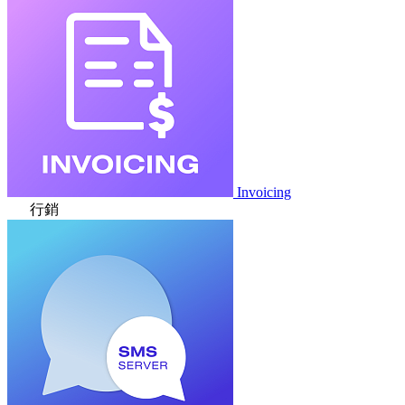
Invoicing
行銷