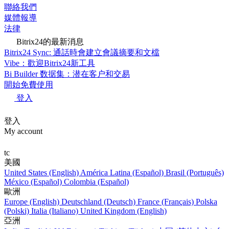
聯絡我們
媒體報導
法律
Bitrix24的最新消息
Bitrix24 Sync: 通話時會建立會議摘要和文檔
Vibe：歡迎Bitrix24新工具
Bi Builder 数据集：潜在客户和交易
開始免費使用
登入
登入
My account
tc
美國
United States (English)
América Latina (Español)
Brasil (Português)
México (Español)
Colombia (Español)
歐洲
Europe (English)
Deutschland (Deutsch)
France (Français)
Polska
(Polski)
Italia (Italiano)
United Kingdom (English)
亞洲