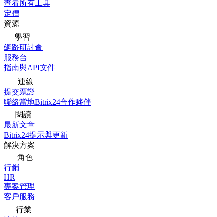
查看所有工具
定價
資源
學習
網路研討會
服務台
指南與API文件
連線
提交票證
聯絡當地Bitrix24合作夥伴
閱讀
最新文章
Bitrix24提示與更新
解決方案
角色
行銷
HR
專案管理
客戶服務
行業