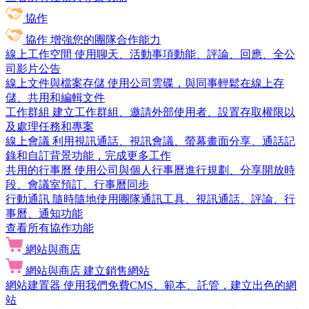
協作
協作
增強您的團隊合作能力
線上工作空間
使用聊天、活動事項動能、評論、回應、全公
司影片公告
線上文件與檔案存儲
使用公司雲碟，與同事輕鬆在線上存
儲、共用和編輯文件
工作群組
建立工作群組、邀請外部使用者、設置存取權限以
及處理任務和專案
線上會議
利用視訊通話、視訊會議、螢幕畫面分享、通話記
錄和自訂背景功能，完成更多工作
共用的行事曆
使用公司與個人行事曆進行規劃、分享開放時
段、會議室預訂、行事曆同步
行動通訊
隨時隨地使用團隊通訊工具、視訊通話、評論、行
事曆、通知功能
查看所有協作功能
網站與商店
網站與商店
建立銷售網站
網站建置器
使用我們免費CMS、範本、託管，建立出色的網
站