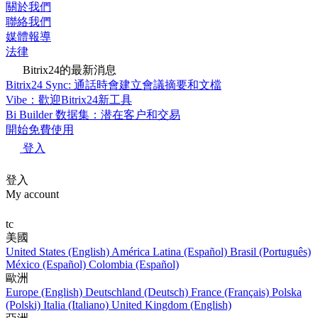
關於我們
聯絡我們
媒體報導
法律
Bitrix24的最新消息
Bitrix24 Sync: 通話時會建立會議摘要和文檔
Vibe：歡迎Bitrix24新工具
Bi Builder 数据集：潜在客户和交易
開始免費使用
登入
登入
My account
tc
美國
United States (English)
América Latina (Español)
Brasil (Português)
México (Español)
Colombia (Español)
歐洲
Europe (English)
Deutschland (Deutsch)
France (Français)
Polska
(Polski)
Italia (Italiano)
United Kingdom (English)