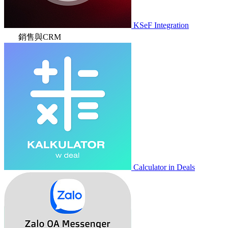
KSeF Integration
銷售與CRM
Calculator in Deals