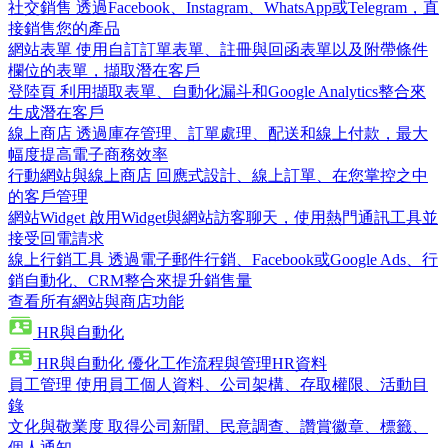
社交銷售
透過Facebook、Instagram、WhatsApp或Telegram，直
接銷售您的產品
網站表單
使用自訂訂單表單、註冊與回函表單以及附帶條件
欄位的表單，擷取潛在客戶
登陸頁
利用擷取表單、自動化漏斗和Google Analytics整合來
生成潛在客戶
線上商店
透過庫存管理、訂單處理、配送和線上付款，最大
幅度提高電子商務效率
行動網站與線上商店
回應式設計、線上訂單、在您掌控之中
的客戶管理
網站Widget
啟用Widget與網站訪客聊天，使用熱門通訊工具並
接受回電請求
線上行銷工具
透過電子郵件行銷、Facebook或Google Ads、行
銷自動化、CRM整合來提升銷售量
查看所有網站與商店功能
HR與自動化
HR與自動化
優化工作流程與管理HR資料
員工管理
使用員工個人資料、公司架構、存取權限、活動目
錄
文化與敬業度
取得公司新聞、民意調查、讚賞徽章、標籤、
個人通知