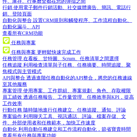
件、庫存、行事曆全都在您的彈指之間
行銷
使用電子郵件行銷活動、社交媒體廣告、簡訊、電話行
銷、登陸頁面
自動化與整合
設置CRM規則和觸發程序、工作流程自動化、
自動化漏斗、API
查看所有CRM功能
任務與專案
任務與專案
更輕鬆快速完成工作
任務管理
在看板、甘特圖、Scrum、任務清單之間選擇
任務追蹤
利用檢查清單與子任務、任務摘要、時間追蹤、聚
焦模式與主管模式
API與整合
透過進階任務自動化的API整合，將您的任務連線
至其他服務
專案管理
使用專案、工作群組、專案規劃、角色、存取權限
員工績效
透過任務報告、工作量管理、任務效率與KPI，提高
工作效率
行動任務
隨時隨地進行任務建立、任務追蹤、通知、評論
專案協作
利用聊天工具、視訊通話、評論、檔案存儲、文
件、外部使用者和任務範本，加快工作速度
自動化
利用自動任務建立和工作流程自動化，節省寶貴時間
查看所有任務與專案功能