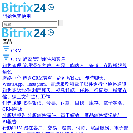
開始免費使用
產品
CRM
CRM
輕鬆管理銷售和客戶
銷售管理
管理潛在客戶、交易、聯絡人、管道、存取權限與
角色
聯絡中心
透過CRM表單、網站Widget、即時聊天、
WhatsApp、Instagram、電話服務和電子郵件進行全通路通訊
銷售團隊協作
利用聊天、視訊通話、任務、行事曆、檔案存
儲、線上文件進行工作
銷售賦能
取得報價、發票、付款、目錄、庫存、電子簽名、
CRM商店
分析與報告
分析銷售漏斗、員工績效、產品銷售情況統計、
BI報告
行動CRM
潛在客戶、交易、發票、付款、電話服務、電子郵