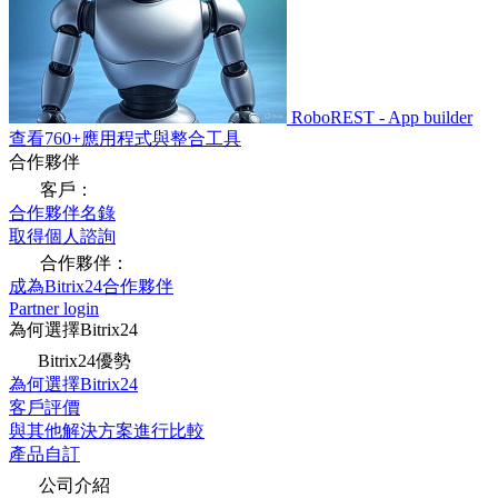
RoboREST - App builder
查看760+應用程式與整合工具
合作夥伴
客戶：
合作夥伴名錄
取得個人諮詢
合作夥伴：
成為Bitrix24合作夥伴
Partner login
為何選擇Bitrix24
Bitrix24優勢
為何選擇Bitrix24
客戶評價
與其他解決方案進行比較
產品自訂
公司介紹