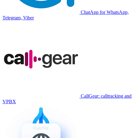
ChatApp for WhatsApp,
Telegram, Viber
CallGear: calltracking and
VPBX