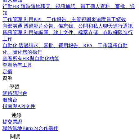
行動HR
隨時隨地聊天、視訊通話、員工個人資料、審批、通
知
工作管理
利用KPI、工作報告、主管視圖來追蹤員工績效
內部溝通
透過影片公告、備忘錄、公開和私人聊天進行通訊
資訊管理
利用知識庫、線上文件、檔案存儲、存取權限進行
工作
自動化
透過請求、審批、費用報告、RPA、工作流程自動
化，簡化您的操作
查看所有HR與自動化功能
查看所有工具
定價
資源
學習
網路研討會
服務台
指南與API文件
連線
提交票證
聯絡當地Bitrix24合作夥伴
閱讀