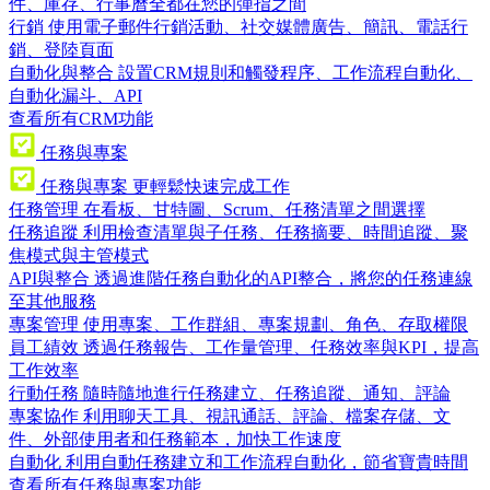
件、庫存、行事曆全都在您的彈指之間
行銷
使用電子郵件行銷活動、社交媒體廣告、簡訊、電話行
銷、登陸頁面
自動化與整合
設置CRM規則和觸發程序、工作流程自動化、
自動化漏斗、API
查看所有CRM功能
任務與專案
任務與專案
更輕鬆快速完成工作
任務管理
在看板、甘特圖、Scrum、任務清單之間選擇
任務追蹤
利用檢查清單與子任務、任務摘要、時間追蹤、聚
焦模式與主管模式
API與整合
透過進階任務自動化的API整合，將您的任務連線
至其他服務
專案管理
使用專案、工作群組、專案規劃、角色、存取權限
員工績效
透過任務報告、工作量管理、任務效率與KPI，提高
工作效率
行動任務
隨時隨地進行任務建立、任務追蹤、通知、評論
專案協作
利用聊天工具、視訊通話、評論、檔案存儲、文
件、外部使用者和任務範本，加快工作速度
自動化
利用自動任務建立和工作流程自動化，節省寶貴時間
查看所有任務與專案功能