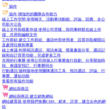
協作
協作
增強您的團隊合作能力
線上工作空間
使用聊天、活動事項動能、評論、回應、全公
司影片公告
線上文件與檔案存儲
使用公司雲碟，與同事輕鬆在線上存
儲、共用和編輯文件
工作群組
建立工作群組、邀請外部使用者、設置存取權限以
及處理任務和專案
線上會議
利用視訊通話、視訊會議、螢幕畫面分享、通話記
錄和自訂背景功能，完成更多工作
共用的行事曆
使用公司與個人行事曆進行規劃、分享開放時
段、會議室預訂、行事曆同步
行動通訊
隨時隨地使用團隊通訊工具、視訊通話、評論、行
事曆、通知功能
查看所有協作功能
網站與商店
網站與商店
建立銷售網站
網站建置器
使用我們免費CMS、範本、託管，建立出色的網
站