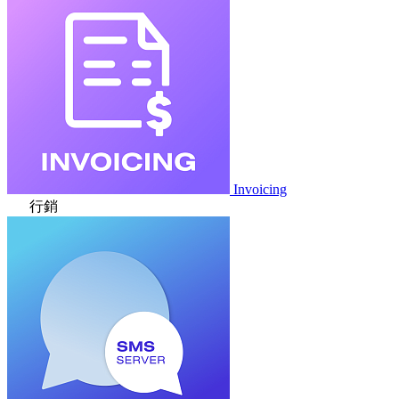
Invoicing
行銷