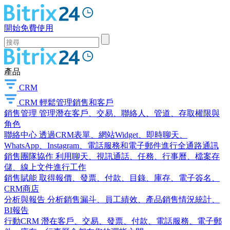
開始免費使用
產品
CRM
CRM
輕鬆管理銷售和客戶
銷售管理
管理潛在客戶、交易、聯絡人、管道、存取權限與
角色
聯絡中心
透過CRM表單、網站Widget、即時聊天、
WhatsApp、Instagram、電話服務和電子郵件進行全通路通訊
銷售團隊協作
利用聊天、視訊通話、任務、行事曆、檔案存
儲、線上文件進行工作
銷售賦能
取得報價、發票、付款、目錄、庫存、電子簽名、
CRM商店
分析與報告
分析銷售漏斗、員工績效、產品銷售情況統計、
BI報告
行動CRM
潛在客戶、交易、發票、付款、電話服務、電子郵