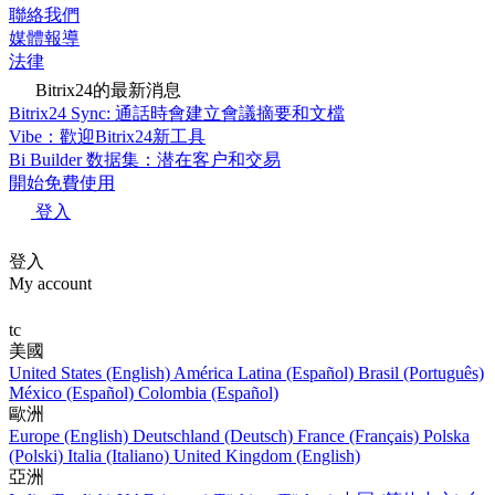
聯絡我們
媒體報導
法律
Bitrix24的最新消息
Bitrix24 Sync: 通話時會建立會議摘要和文檔
Vibe：歡迎Bitrix24新工具
Bi Builder 数据集：潜在客户和交易
開始免費使用
登入
登入
My account
tc
美國
United States (English)
América Latina (Español)
Brasil (Português)
México (Español)
Colombia (Español)
歐洲
Europe (English)
Deutschland (Deutsch)
France (Français)
Polska
(Polski)
Italia (Italiano)
United Kingdom (English)
亞洲