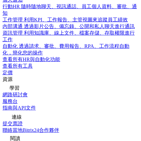
行動HR
隨時隨地聊天、視訊通話、員工個人資料、審批、通
知
工作管理
利用KPI、工作報告、主管視圖來追蹤員工績效
內部溝通
透過影片公告、備忘錄、公開和私人聊天進行通訊
資訊管理
利用知識庫、線上文件、檔案存儲、存取權限進行
工作
自動化
透過請求、審批、費用報告、RPA、工作流程自動
化，簡化您的操作
查看所有HR與自動化功能
查看所有工具
定價
資源
學習
網路研討會
服務台
指南與API文件
連線
提交票證
聯絡當地Bitrix24合作夥伴
閱讀