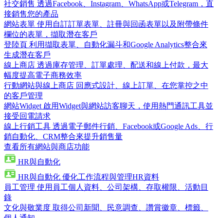
社交銷售
透過Facebook、Instagram、WhatsApp或Telegram，直
接銷售您的產品
網站表單
使用自訂訂單表單、註冊與回函表單以及附帶條件
欄位的表單，擷取潛在客戶
登陸頁
利用擷取表單、自動化漏斗和Google Analytics整合來
生成潛在客戶
線上商店
透過庫存管理、訂單處理、配送和線上付款，最大
幅度提高電子商務效率
行動網站與線上商店
回應式設計、線上訂單、在您掌控之中
的客戶管理
網站Widget
啟用Widget與網站訪客聊天，使用熱門通訊工具並
接受回電請求
線上行銷工具
透過電子郵件行銷、Facebook或Google Ads、行
銷自動化、CRM整合來提升銷售量
查看所有網站與商店功能
HR與自動化
HR與自動化
優化工作流程與管理HR資料
員工管理
使用員工個人資料、公司架構、存取權限、活動目
錄
文化與敬業度
取得公司新聞、民意調查、讚賞徽章、標籤、
個人通知