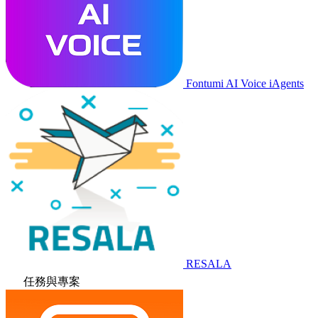
Fontumi AI Voice iAgents
RESALA
任務與專案