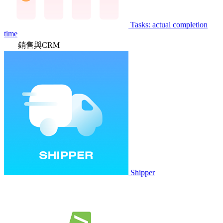
Tasks: actual completion
time
銷售與CRM
Shipper