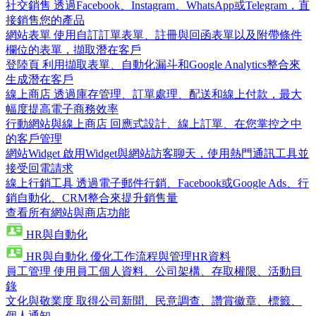
社交銷售
透過Facebook、Instagram、WhatsApp或Telegram，直
接銷售您的產品
網站表單
使用自訂訂單表單、註冊與回函表單以及附帶條件
欄位的表單，擷取潛在客戶
登陸頁
利用擷取表單、自動化漏斗和Google Analytics整合來
生成潛在客戶
線上商店
透過庫存管理、訂單處理、配送和線上付款，最大
幅度提高電子商務效率
行動網站與線上商店
回應式設計、線上訂單、在您掌控之中
的客戶管理
網站Widget
啟用Widget與網站訪客聊天，使用熱門通訊工具並
接受回電請求
線上行銷工具
透過電子郵件行銷、Facebook或Google Ads、行
銷自動化、CRM整合來提升銷售量
查看所有網站與商店功能
HR與自動化
HR與自動化
優化工作流程與管理HR資料
員工管理
使用員工個人資料、公司架構、存取權限、活動目
錄
文化與敬業度
取得公司新聞、民意調查、讚賞徽章、標籤、
個人通知