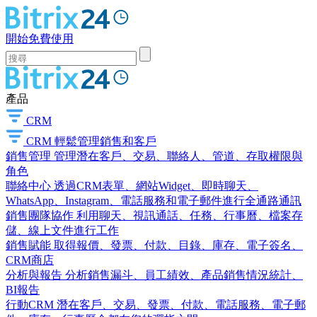
開始免費使用
產品
CRM
CRM
輕鬆管理銷售和客戶
銷售管理
管理潛在客戶、交易、聯絡人、管道、存取權限與
角色
聯絡中心
透過CRM表單、網站Widget、即時聊天、
WhatsApp、Instagram、電話服務和電子郵件進行全通路通訊
銷售團隊協作
利用聊天、視訊通話、任務、行事曆、檔案存
儲、線上文件進行工作
銷售賦能
取得報價、發票、付款、目錄、庫存、電子簽名、
CRM商店
分析與報告
分析銷售漏斗、員工績效、產品銷售情況統計、
BI報告
行動CRM
潛在客戶、交易、發票、付款、電話服務、電子郵