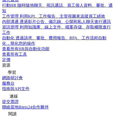
行動HR
隨時隨地聊天、視訊通話、員工個人資料、審批、通
知
工作管理
利用KPI、工作報告、主管視圖來追蹤員工績效
內部溝通
透過影片公告、備忘錄、公開和私人聊天進行通訊
資訊管理
利用知識庫、線上文件、檔案存儲、存取權限進行
工作
自動化
透過請求、審批、費用報告、RPA、工作流程自動
化，簡化您的操作
查看所有HR與自動化功能
查看所有工具
定價
資源
學習
網路研討會
服務台
指南與API文件
連線
提交票證
聯絡當地Bitrix24合作夥伴
閱讀