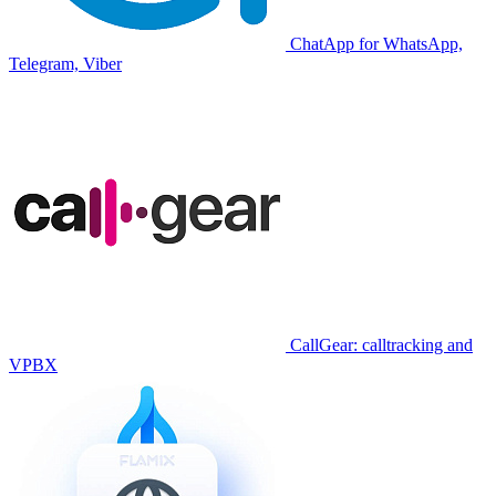
ChatApp for WhatsApp,
Telegram, Viber
CallGear: calltracking and
VPBX