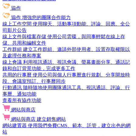
協作
協作
增強您的團隊合作能力
線上工作空間
使用聊天、活動事項動能、評論、回應、全公
司影片公告
線上文件與檔案存儲
使用公司雲碟，與同事輕鬆在線上存
儲、共用和編輯文件
工作群組
建立工作群組、邀請外部使用者、設置存取權限以
及處理任務和專案
線上會議
利用視訊通話、視訊會議、螢幕畫面分享、通話記
錄和自訂背景功能，完成更多工作
共用的行事曆
使用公司與個人行事曆進行規劃、分享開放時
段、會議室預訂、行事曆同步
行動通訊
隨時隨地使用團隊通訊工具、視訊通話、評論、行
事曆、通知功能
查看所有協作功能
網站與商店
網站與商店
建立銷售網站
網站建置器
使用我們免費CMS、範本、託管，建立出色的網
站