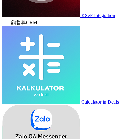
KSeF Integration
銷售與CRM
Calculator in Deals