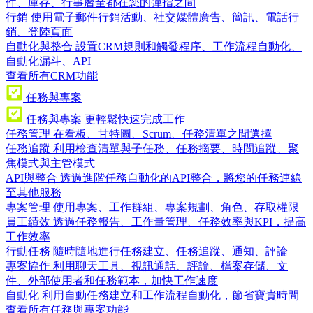
件、庫存、行事曆全都在您的彈指之間
行銷
使用電子郵件行銷活動、社交媒體廣告、簡訊、電話行
銷、登陸頁面
自動化與整合
設置CRM規則和觸發程序、工作流程自動化、
自動化漏斗、API
查看所有CRM功能
任務與專案
任務與專案
更輕鬆快速完成工作
任務管理
在看板、甘特圖、Scrum、任務清單之間選擇
任務追蹤
利用檢查清單與子任務、任務摘要、時間追蹤、聚
焦模式與主管模式
API與整合
透過進階任務自動化的API整合，將您的任務連線
至其他服務
專案管理
使用專案、工作群組、專案規劃、角色、存取權限
員工績效
透過任務報告、工作量管理、任務效率與KPI，提高
工作效率
行動任務
隨時隨地進行任務建立、任務追蹤、通知、評論
專案協作
利用聊天工具、視訊通話、評論、檔案存儲、文
件、外部使用者和任務範本，加快工作速度
自動化
利用自動任務建立和工作流程自動化，節省寶貴時間
查看所有任務與專案功能