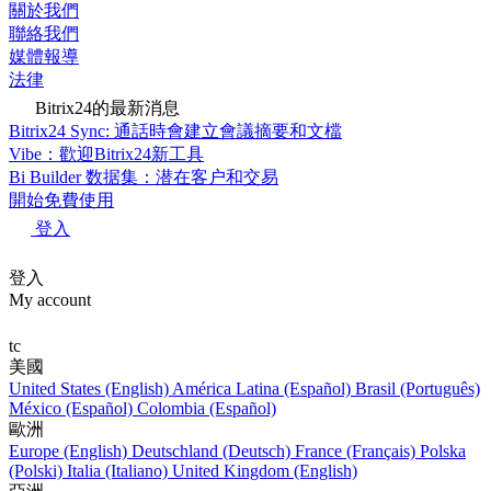
關於我們
聯絡我們
媒體報導
法律
Bitrix24的最新消息
Bitrix24 Sync: 通話時會建立會議摘要和文檔
Vibe：歡迎Bitrix24新工具
Bi Builder 数据集：潜在客户和交易
開始免費使用
登入
登入
My account
tc
美國
United States (English)
América Latina (Español)
Brasil (Português)
México (Español)
Colombia (Español)
歐洲
Europe (English)
Deutschland (Deutsch)
France (Français)
Polska
(Polski)
Italia (Italiano)
United Kingdom (English)