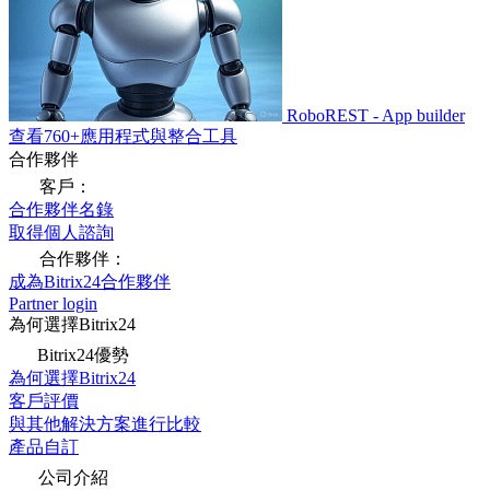
RoboREST - App builder
查看760+應用程式與整合工具
合作夥伴
客戶：
合作夥伴名錄
取得個人諮詢
合作夥伴：
成為Bitrix24合作夥伴
Partner login
為何選擇Bitrix24
Bitrix24優勢
為何選擇Bitrix24
客戶評價
與其他解決方案進行比較
產品自訂
公司介紹