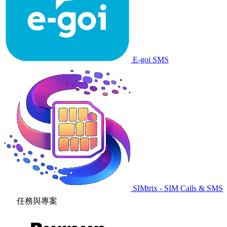
E-goi SMS
SIMtrix - SIM Calls & SMS
任務與專案