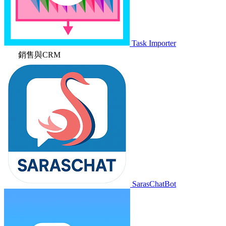
Task Importer
銷售與CRM
SarasChatBot