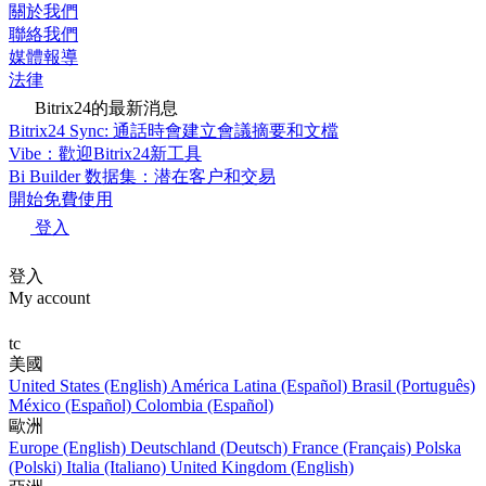
關於我們
聯絡我們
媒體報導
法律
Bitrix24的最新消息
Bitrix24 Sync: 通話時會建立會議摘要和文檔
Vibe：歡迎Bitrix24新工具
Bi Builder 数据集：潜在客户和交易
開始免費使用
登入
登入
My account
tc
美國
United States (English)
América Latina (Español)
Brasil (Português)
México (Español)
Colombia (Español)
歐洲
Europe (English)
Deutschland (Deutsch)
France (Français)
Polska
(Polski)
Italia (Italiano)
United Kingdom (English)