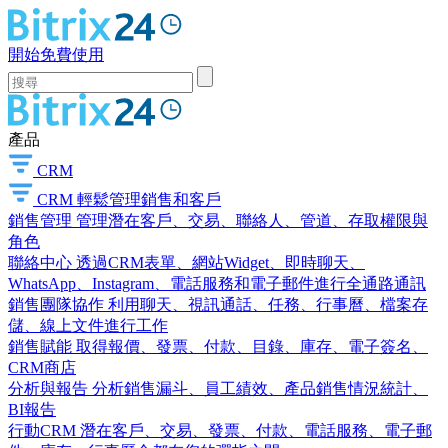
開始免費使用
產品
CRM
CRM
輕鬆管理銷售和客戶
銷售管理
管理潛在客戶、交易、聯絡人、管道、存取權限與
角色
聯絡中心
透過CRM表單、網站Widget、即時聊天、
WhatsApp、Instagram、電話服務和電子郵件進行全通路通訊
銷售團隊協作
利用聊天、視訊通話、任務、行事曆、檔案存
儲、線上文件進行工作
銷售賦能
取得報價、發票、付款、目錄、庫存、電子簽名、
CRM商店
分析與報告
分析銷售漏斗、員工績效、產品銷售情況統計、
BI報告
行動CRM
潛在客戶、交易、發票、付款、電話服務、電子郵