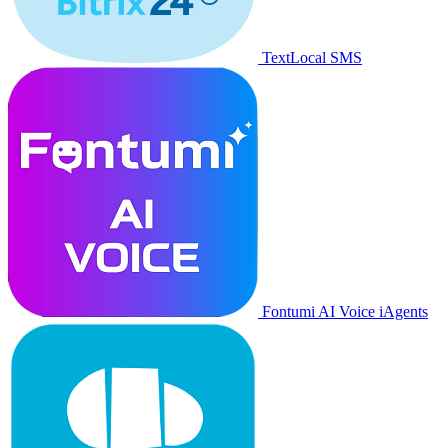
TextLocal SMS
Fontumi AI Voice iAgents