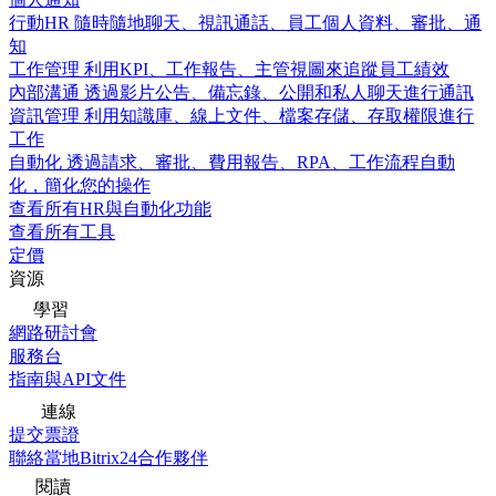
行動HR
隨時隨地聊天、視訊通話、員工個人資料、審批、通
知
工作管理
利用KPI、工作報告、主管視圖來追蹤員工績效
內部溝通
透過影片公告、備忘錄、公開和私人聊天進行通訊
資訊管理
利用知識庫、線上文件、檔案存儲、存取權限進行
工作
自動化
透過請求、審批、費用報告、RPA、工作流程自動
化，簡化您的操作
查看所有HR與自動化功能
查看所有工具
定價
資源
學習
網路研討會
服務台
指南與API文件
連線
提交票證
聯絡當地Bitrix24合作夥伴
閱讀