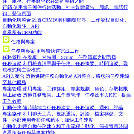
件、庫存、行事曆全都在您的彈指之間
行銷
使用電子郵件行銷活動、社交媒體廣告、簡訊、電話行
銷、登陸頁面
自動化與整合
設置CRM規則和觸發程序、工作流程自動化、
自動化漏斗、API
查看所有CRM功能
任務與專案
任務與專案
更輕鬆快速完成工作
任務管理
在看板、甘特圖、Scrum、任務清單之間選擇
任務追蹤
利用檢查清單與子任務、任務摘要、時間追蹤、聚
焦模式與主管模式
API與整合
透過進階任務自動化的API整合，將您的任務連線
至其他服務
專案管理
使用專案、工作群組、專案規劃、角色、存取權限
員工績效
透過任務報告、工作量管理、任務效率與KPI，提高
工作效率
行動任務
隨時隨地進行任務建立、任務追蹤、通知、評論
專案協作
利用聊天工具、視訊通話、評論、檔案存儲、文
件、外部使用者和任務範本，加快工作速度
自動化
利用自動任務建立和工作流程自動化，節省寶貴時間
查看所有任務與專案功能