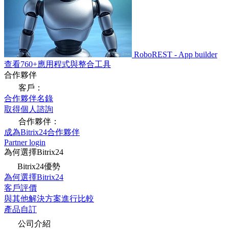
RoboREST - App builder
查看760+應用程式與整合工具
合作夥伴
客戶：
合作夥伴名錄
取得個人諮詢
合作夥伴：
成為Bitrix24合作夥伴
Partner login
為何選擇Bitrix24
Bitrix24優勢
為何選擇Bitrix24
客戶評價
與其他解決方案進行比較
產品自訂
公司介紹