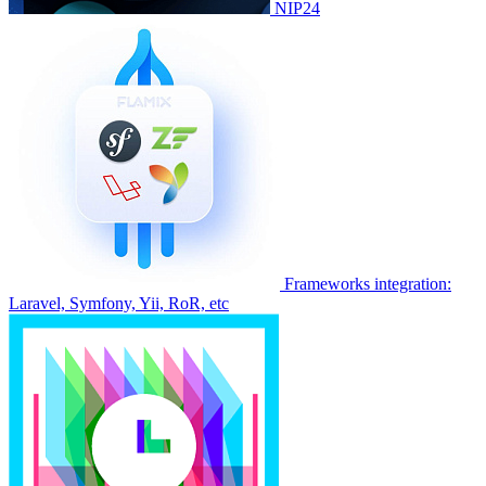
NIP24
Frameworks integration:
Laravel, Symfony, Yii, RoR, etc