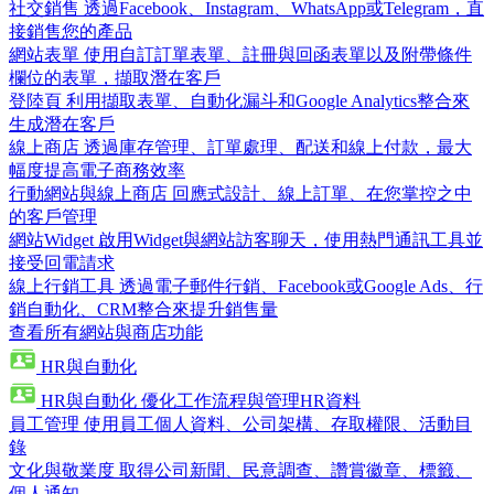
社交銷售
透過Facebook、Instagram、WhatsApp或Telegram，直
接銷售您的產品
網站表單
使用自訂訂單表單、註冊與回函表單以及附帶條件
欄位的表單，擷取潛在客戶
登陸頁
利用擷取表單、自動化漏斗和Google Analytics整合來
生成潛在客戶
線上商店
透過庫存管理、訂單處理、配送和線上付款，最大
幅度提高電子商務效率
行動網站與線上商店
回應式設計、線上訂單、在您掌控之中
的客戶管理
網站Widget
啟用Widget與網站訪客聊天，使用熱門通訊工具並
接受回電請求
線上行銷工具
透過電子郵件行銷、Facebook或Google Ads、行
銷自動化、CRM整合來提升銷售量
查看所有網站與商店功能
HR與自動化
HR與自動化
優化工作流程與管理HR資料
員工管理
使用員工個人資料、公司架構、存取權限、活動目
錄
文化與敬業度
取得公司新聞、民意調查、讚賞徽章、標籤、
個人通知