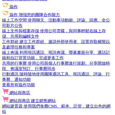
協作
協作
增強您的團隊合作能力
線上工作空間
使用聊天、活動事項動能、評論、回應、全公
司影片公告
線上文件與檔案存儲
使用公司雲碟，與同事輕鬆在線上存
儲、共用和編輯文件
工作群組
建立工作群組、邀請外部使用者、設置存取權限以
及處理任務和專案
線上會議
利用視訊通話、視訊會議、螢幕畫面分享、通話記
錄和自訂背景功能，完成更多工作
共用的行事曆
使用公司與個人行事曆進行規劃、分享開放時
段、會議室預訂、行事曆同步
行動通訊
隨時隨地使用團隊通訊工具、視訊通話、評論、行
事曆、通知功能
查看所有協作功能
網站與商店
網站與商店
建立銷售網站
網站建置器
使用我們免費CMS、範本、託管，建立出色的網
站