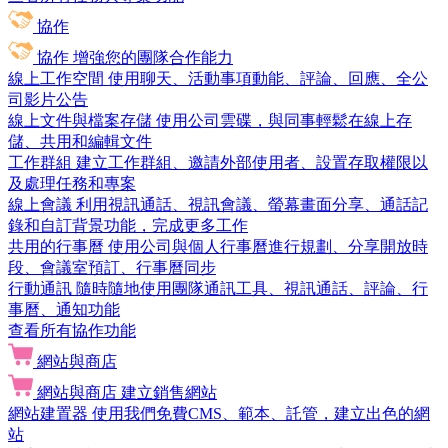
協作
協作
增強您的團隊合作能力
線上工作空間
使用聊天、活動事項動能、評論、回應、全公
司影片公告
線上文件與檔案存儲
使用公司雲碟，與同事輕鬆在線上存
儲、共用和編輯文件
工作群組
建立工作群組、邀請外部使用者、設置存取權限以
及處理任務和專案
線上會議
利用視訊通話、視訊會議、螢幕畫面分享、通話記
錄和自訂背景功能，完成更多工作
共用的行事曆
使用公司與個人行事曆進行規劃、分享開放時
段、會議室預訂、行事曆同步
行動通訊
隨時隨地使用團隊通訊工具、視訊通話、評論、行
事曆、通知功能
查看所有協作功能
網站與商店
網站與商店
建立銷售網站
網站建置器
使用我們免費CMS、範本、託管，建立出色的網
站