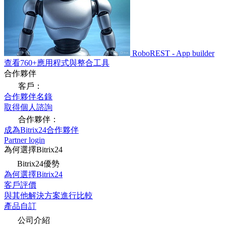
RoboREST - App builder
查看760+應用程式與整合工具
合作夥伴
客戶：
合作夥伴名錄
取得個人諮詢
合作夥伴：
成為Bitrix24合作夥伴
Partner login
為何選擇Bitrix24
Bitrix24優勢
為何選擇Bitrix24
客戶評價
與其他解決方案進行比較
產品自訂
公司介紹