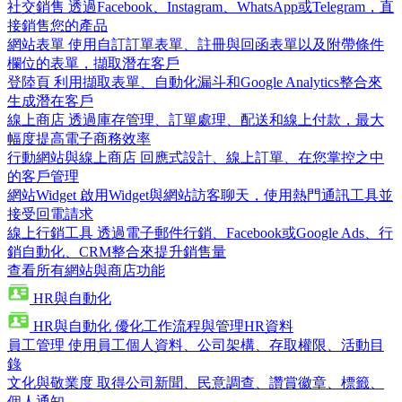
社交銷售
透過Facebook、Instagram、WhatsApp或Telegram，直
接銷售您的產品
網站表單
使用自訂訂單表單、註冊與回函表單以及附帶條件
欄位的表單，擷取潛在客戶
登陸頁
利用擷取表單、自動化漏斗和Google Analytics整合來
生成潛在客戶
線上商店
透過庫存管理、訂單處理、配送和線上付款，最大
幅度提高電子商務效率
行動網站與線上商店
回應式設計、線上訂單、在您掌控之中
的客戶管理
網站Widget
啟用Widget與網站訪客聊天，使用熱門通訊工具並
接受回電請求
線上行銷工具
透過電子郵件行銷、Facebook或Google Ads、行
銷自動化、CRM整合來提升銷售量
查看所有網站與商店功能
HR與自動化
HR與自動化
優化工作流程與管理HR資料
員工管理
使用員工個人資料、公司架構、存取權限、活動目
錄
文化與敬業度
取得公司新聞、民意調查、讚賞徽章、標籤、
個人通知