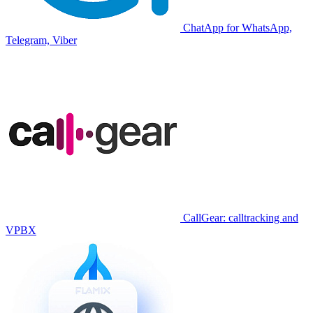
ChatApp for WhatsApp,
Telegram, Viber
CallGear: calltracking and
VPBX