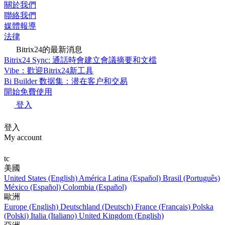
關於我們
聯絡我們
媒體報導
法律
Bitrix24的最新消息
Bitrix24 Sync: 通話時會建立會議摘要和文檔
Vibe：歡迎Bitrix24新工具
Bi Builder 数据集：潜在客户和交易
開始免費使用
登入
登入
My account
tc
美國
United States (English)
América Latina (Español)
Brasil (Português)
México (Español)
Colombia (Español)
歐洲
Europe (English)
Deutschland (Deutsch)
France (Français)
Polska
(Polski)
Italia (Italiano)
United Kingdom (English)