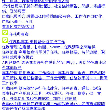
件、庫存、行事曆全都在您的彈指之間
行銷
使用電子郵件行銷活動、社交媒體廣告、簡訊、電話行
銷、登陸頁面
自動化與整合
設置CRM規則和觸發程序、工作流程自動化、
自動化漏斗、API
查看所有CRM功能
任務與專案
任務與專案
更輕鬆快速完成工作
任務管理
在看板、甘特圖、Scrum、任務清單之間選擇
任務追蹤
利用檢查清單與子任務、任務摘要、時間追蹤、聚
焦模式與主管模式
API與整合
透過進階任務自動化的API整合，將您的任務連線
至其他服務
專案管理
使用專案、工作群組、專案規劃、角色、存取權限
員工績效
透過任務報告、工作量管理、任務效率與KPI，提高
工作效率
行動任務
隨時隨地進行任務建立、任務追蹤、通知、評論
專案協作
利用聊天工具、視訊通話、評論、檔案存儲、文
件、外部使用者和任務範本，加快工作速度
自動化
利用自動任務建立和工作流程自動化，節省寶貴時間
查看所有任務與專案功能