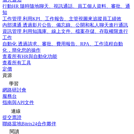
行動HR
隨時隨地聊天、視訊通話、員工個人資料、審批、通
知
工作管理
利用KPI、工作報告、主管視圖來追蹤員工績效
內部溝通
透過影片公告、備忘錄、公開和私人聊天進行通訊
資訊管理
利用知識庫、線上文件、檔案存儲、存取權限進行
工作
自動化
透過請求、審批、費用報告、RPA、工作流程自動
化，簡化您的操作
查看所有HR與自動化功能
查看所有工具
定價
資源
學習
網路研討會
服務台
指南與API文件
連線
提交票證
聯絡當地Bitrix24合作夥伴
閱讀