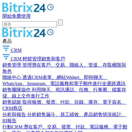
開始免費使用
產品
CRM
CRM
輕鬆管理銷售和客戶
銷售管理
管理潛在客戶、交易、聯絡人、管道、存取權限與
角色
聯絡中心
透過CRM表單、網站Widget、即時聊天、
WhatsApp、Instagram、電話服務和電子郵件進行全通路通訊
銷售團隊協作
利用聊天、視訊通話、任務、行事曆、檔案存
儲、線上文件進行工作
銷售賦能
取得報價、發票、付款、目錄、庫存、電子簽名、
CRM商店
分析與報告
分析銷售漏斗、員工績效、產品銷售情況統計、
BI報告
行動CRM
潛在客戶、交易、發票、付款、電話服務、電子郵