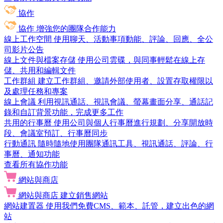
協作
協作
增強您的團隊合作能力
線上工作空間
使用聊天、活動事項動能、評論、回應、全公
司影片公告
線上文件與檔案存儲
使用公司雲碟，與同事輕鬆在線上存
儲、共用和編輯文件
工作群組
建立工作群組、邀請外部使用者、設置存取權限以
及處理任務和專案
線上會議
利用視訊通話、視訊會議、螢幕畫面分享、通話記
錄和自訂背景功能，完成更多工作
共用的行事曆
使用公司與個人行事曆進行規劃、分享開放時
段、會議室預訂、行事曆同步
行動通訊
隨時隨地使用團隊通訊工具、視訊通話、評論、行
事曆、通知功能
查看所有協作功能
網站與商店
網站與商店
建立銷售網站
網站建置器
使用我們免費CMS、範本、託管，建立出色的網
站