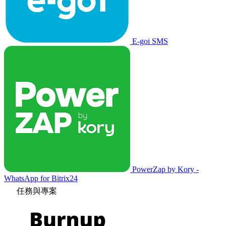
E-goi SMS
PowerZap by Kory -
WhatsApp for Bitrix24
任務與專案