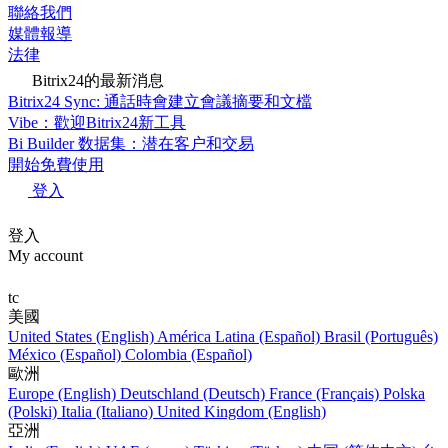
聯絡我們
媒體報導
法律
Bitrix24的最新消息
Bitrix24 Sync: 通話時會建立會議摘要和文檔
Vibe：歡迎Bitrix24新工具
Bi Builder 数据集：潜在客户和交易
開始免費使用
登入
登入
My account
tc
美國
United States (English)
América Latina (Español)
Brasil (Português)
México (Español)
Colombia (Español)
歐洲
Europe (English)
Deutschland (Deutsch)
France (Français)
Polska
(Polski)
Italia (Italiano)
United Kingdom (English)
亞洲