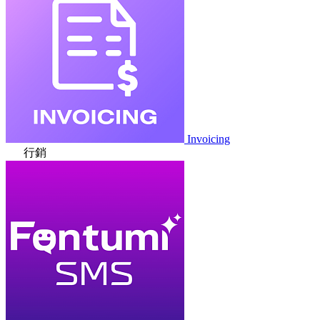
Invoicing
行銷