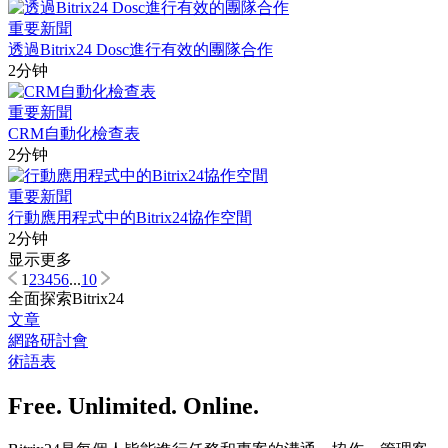
重要新聞
透過Bitrix24 Dosc進行有效的團隊合作
2分钟
重要新聞
CRM自動化檢查表
2分钟
重要新聞
行動應用程式中的Bitrix24協作空間
2分钟
显示更多
1
2
3
4
5
6
...
10
全面探索Bitrix24
文章
網路研討會
術語表
Free. Unlimited. Online.