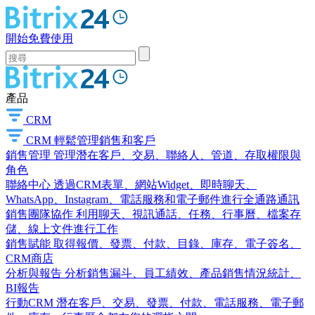
開始免費使用
產品
CRM
CRM
輕鬆管理銷售和客戶
銷售管理
管理潛在客戶、交易、聯絡人、管道、存取權限與
角色
聯絡中心
透過CRM表單、網站Widget、即時聊天、
WhatsApp、Instagram、電話服務和電子郵件進行全通路通訊
銷售團隊協作
利用聊天、視訊通話、任務、行事曆、檔案存
儲、線上文件進行工作
銷售賦能
取得報價、發票、付款、目錄、庫存、電子簽名、
CRM商店
分析與報告
分析銷售漏斗、員工績效、產品銷售情況統計、
BI報告
行動CRM
潛在客戶、交易、發票、付款、電話服務、電子郵