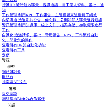
行動HR
隨時隨地聊天、視訊通話、員工個人資料、審批、通
知
工作管理
利用KPI、工作報告、主管視圖來追蹤員工績效
內部溝通
透過影片公告、備忘錄、公開和私人聊天進行通訊
資訊管理
利用知識庫、線上文件、檔案存儲、存取權限進行
工作
自動化
透過請求、審批、費用報告、RPA、工作流程自動
化，簡化您的操作
查看所有HR與自動化功能
查看所有工具
定價
資源
學習
網路研討會
服務台
指南與API文件
連線
提交票證
聯絡當地Bitrix24合作夥伴
閱讀