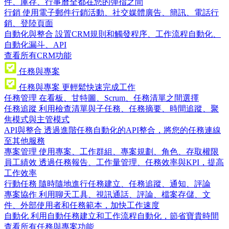
件、庫存、行事曆全都在您的彈指之間
行銷
使用電子郵件行銷活動、社交媒體廣告、簡訊、電話行
銷、登陸頁面
自動化與整合
設置CRM規則和觸發程序、工作流程自動化、
自動化漏斗、API
查看所有CRM功能
任務與專案
任務與專案
更輕鬆快速完成工作
任務管理
在看板、甘特圖、Scrum、任務清單之間選擇
任務追蹤
利用檢查清單與子任務、任務摘要、時間追蹤、聚
焦模式與主管模式
API與整合
透過進階任務自動化的API整合，將您的任務連線
至其他服務
專案管理
使用專案、工作群組、專案規劃、角色、存取權限
員工績效
透過任務報告、工作量管理、任務效率與KPI，提高
工作效率
行動任務
隨時隨地進行任務建立、任務追蹤、通知、評論
專案協作
利用聊天工具、視訊通話、評論、檔案存儲、文
件、外部使用者和任務範本，加快工作速度
自動化
利用自動任務建立和工作流程自動化，節省寶貴時間
查看所有任務與專案功能