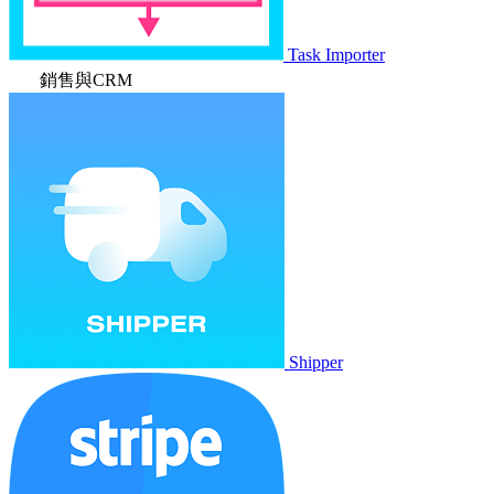
Task Importer
銷售與CRM
Shipper