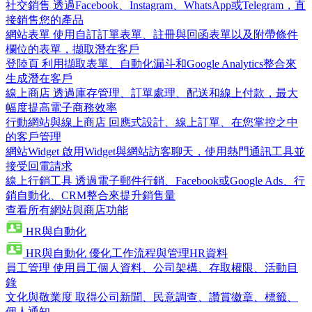
社交銷售
透過Facebook、Instagram、WhatsApp或Telegram，直
接銷售您的產品
網站表單
使用自訂訂單表單、註冊與回函表單以及附帶條件
欄位的表單，擷取潛在客戶
登陸頁
利用擷取表單、自動化漏斗和Google Analytics整合來
生成潛在客戶
線上商店
透過庫存管理、訂單處理、配送和線上付款，最大
幅度提高電子商務效率
行動網站與線上商店
回應式設計、線上訂單、在您掌控之中
的客戶管理
網站Widget
啟用Widget與網站訪客聊天，使用熱門通訊工具並
接受回電請求
線上行銷工具
透過電子郵件行銷、Facebook或Google Ads、行
銷自動化、CRM整合來提升銷售量
查看所有網站與商店功能
HR與自動化
HR與自動化
優化工作流程與管理HR資料
員工管理
使用員工個人資料、公司架構、存取權限、活動目
錄
文化與敬業度
取得公司新聞、民意調查、讚賞徽章、標籤、
個人通知