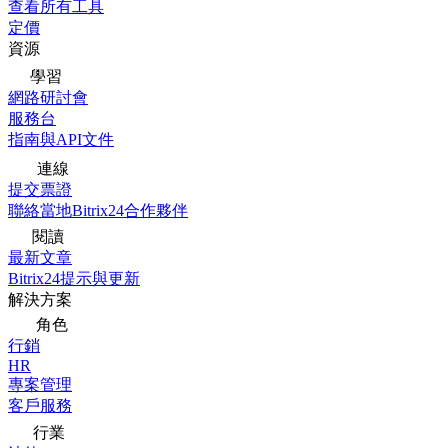
查看所有工具
定價
資源
學習
網路研討會
服務台
指南與API文件
連線
提交票證
聯絡當地Bitrix24合作夥伴
閱讀
最新文章
Bitrix24提示與更新
解決方案
角色
行銷
HR
專案管理
客戶服務
行業