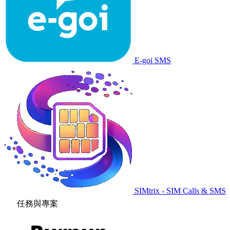
E-goi SMS
SIMtrix - SIM Calls & SMS
任務與專案