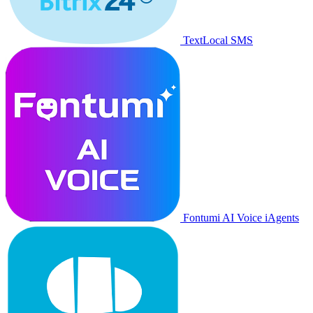
TextLocal SMS
Fontumi AI Voice iAgents