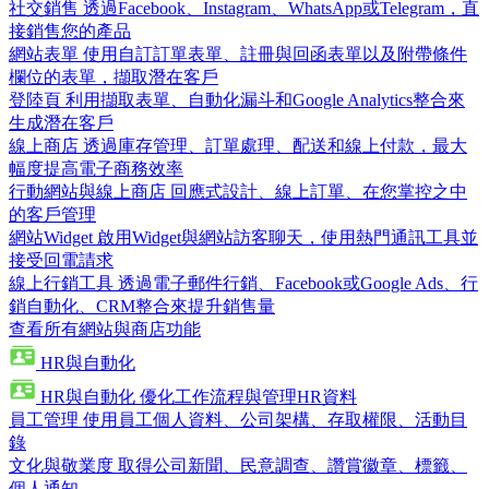
社交銷售
透過Facebook、Instagram、WhatsApp或Telegram，直
接銷售您的產品
網站表單
使用自訂訂單表單、註冊與回函表單以及附帶條件
欄位的表單，擷取潛在客戶
登陸頁
利用擷取表單、自動化漏斗和Google Analytics整合來
生成潛在客戶
線上商店
透過庫存管理、訂單處理、配送和線上付款，最大
幅度提高電子商務效率
行動網站與線上商店
回應式設計、線上訂單、在您掌控之中
的客戶管理
網站Widget
啟用Widget與網站訪客聊天，使用熱門通訊工具並
接受回電請求
線上行銷工具
透過電子郵件行銷、Facebook或Google Ads、行
銷自動化、CRM整合來提升銷售量
查看所有網站與商店功能
HR與自動化
HR與自動化
優化工作流程與管理HR資料
員工管理
使用員工個人資料、公司架構、存取權限、活動目
錄
文化與敬業度
取得公司新聞、民意調查、讚賞徽章、標籤、
個人通知