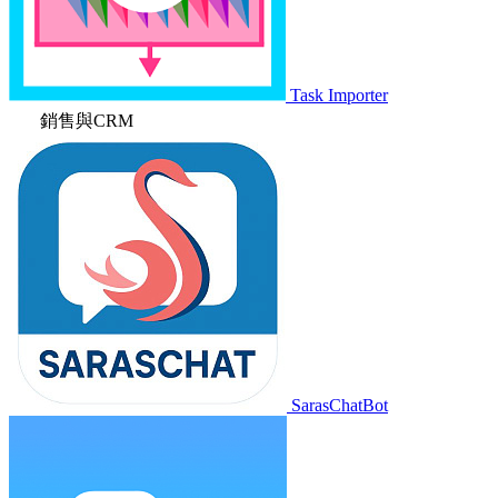
Task Importer
銷售與CRM
SarasChatBot