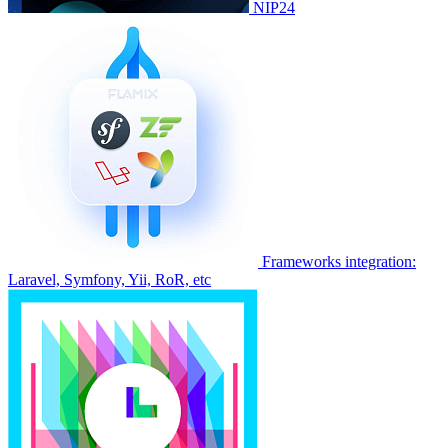
NIP24
Frameworks integration:
Laravel, Symfony, Yii, RoR, etc