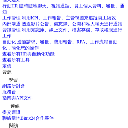
行動HR
隨時隨地聊天、視訊通話、員工個人資料、審批、通
知
工作管理
利用KPI、工作報告、主管視圖來追蹤員工績效
內部溝通
透過影片公告、備忘錄、公開和私人聊天進行通訊
資訊管理
利用知識庫、線上文件、檔案存儲、存取權限進行
工作
自動化
透過請求、審批、費用報告、RPA、工作流程自動
化，簡化您的操作
查看所有HR與自動化功能
查看所有工具
定價
資源
學習
網路研討會
服務台
指南與API文件
連線
提交票證
聯絡當地Bitrix24合作夥伴
閱讀