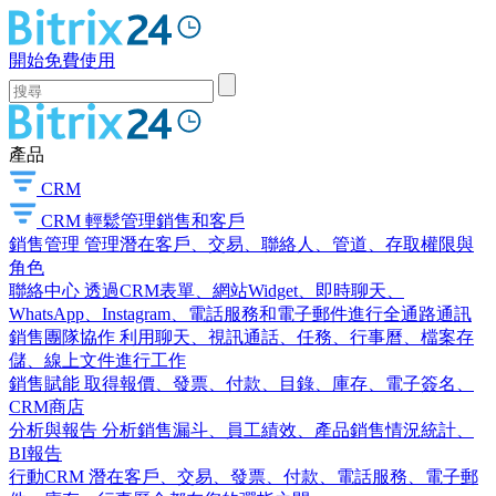
開始免費使用
產品
CRM
CRM
輕鬆管理銷售和客戶
銷售管理
管理潛在客戶、交易、聯絡人、管道、存取權限與
角色
聯絡中心
透過CRM表單、網站Widget、即時聊天、
WhatsApp、Instagram、電話服務和電子郵件進行全通路通訊
銷售團隊協作
利用聊天、視訊通話、任務、行事曆、檔案存
儲、線上文件進行工作
銷售賦能
取得報價、發票、付款、目錄、庫存、電子簽名、
CRM商店
分析與報告
分析銷售漏斗、員工績效、產品銷售情況統計、
BI報告
行動CRM
潛在客戶、交易、發票、付款、電話服務、電子郵