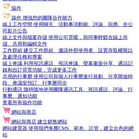
協作
協作
增強您的團隊合作能力
線上工作空間
使用聊天、活動事項動能、評論、回應、全公
司影片公告
線上文件與檔案存儲
使用公司雲碟，與同事輕鬆在線上存
儲、共用和編輯文件
工作群組
建立工作群組、邀請外部使用者、設置存取權限以
及處理任務和專案
線上會議
利用視訊通話、視訊會議、螢幕畫面分享、通話記
錄和自訂背景功能，完成更多工作
共用的行事曆
使用公司與個人行事曆進行規劃、分享開放時
段、會議室預訂、行事曆同步
行動通訊
隨時隨地使用團隊通訊工具、視訊通話、評論、行
事曆、通知功能
查看所有協作功能
網站與商店
網站與商店
建立銷售網站
網站建置器
使用我們免費CMS、範本、託管，建立出色的網
站