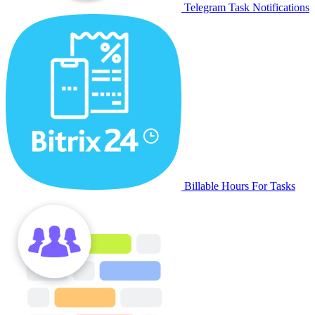
Telegram Task Notifications
Billable Hours For Tasks