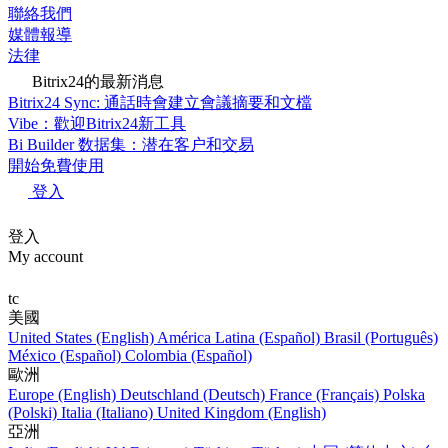
聯絡我們
媒體報導
法律
Bitrix24的最新消息
Bitrix24 Sync: 通話時會建立會議摘要和文檔
Vibe：歡迎Bitrix24新工具
Bi Builder 数据集：潜在客户和交易
開始免費使用
登入
登入
My account
tc
美國
United States (English)
América Latina (Español)
Brasil (Português)
México (Español)
Colombia (Español)
歐洲
Europe (English)
Deutschland (Deutsch)
France (Français)
Polska
(Polski)
Italia (Italiano)
United Kingdom (English)
亞洲