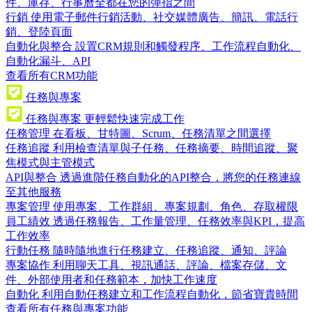
件、庫存、行事曆全都在您的彈指之間
行銷
使用電子郵件行銷活動、社交媒體廣告、簡訊、電話行
銷、登陸頁面
自動化與整合
設置CRM規則和觸發程序、工作流程自動化、
自動化漏斗、API
查看所有CRM功能
任務與專案
任務與專案
更輕鬆快速完成工作
任務管理
在看板、甘特圖、Scrum、任務清單之間選擇
任務追蹤
利用檢查清單與子任務、任務摘要、時間追蹤、聚
焦模式與主管模式
API與整合
透過進階任務自動化的API整合，將您的任務連線
至其他服務
專案管理
使用專案、工作群組、專案規劃、角色、存取權限
員工績效
透過任務報告、工作量管理、任務效率與KPI，提高
工作效率
行動任務
隨時隨地進行任務建立、任務追蹤、通知、評論
專案協作
利用聊天工具、視訊通話、評論、檔案存儲、文
件、外部使用者和任務範本，加快工作速度
自動化
利用自動任務建立和工作流程自動化，節省寶貴時間
查看所有任務與專案功能