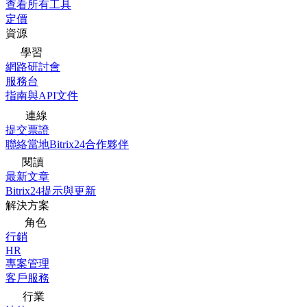
查看所有工具
定價
資源
學習
網路研討會
服務台
指南與API文件
連線
提交票證
聯絡當地Bitrix24合作夥伴
閱讀
最新文章
Bitrix24提示與更新
解決方案
角色
行銷
HR
專案管理
客戶服務
行業