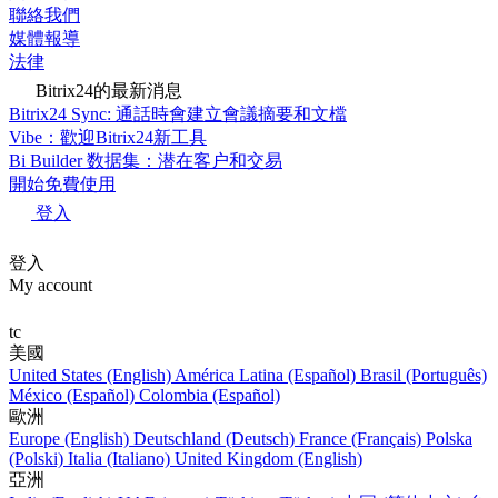
聯絡我們
媒體報導
法律
Bitrix24的最新消息
Bitrix24 Sync: 通話時會建立會議摘要和文檔
Vibe：歡迎Bitrix24新工具
Bi Builder 数据集：潜在客户和交易
開始免費使用
登入
登入
My account
tc
美國
United States (English)
América Latina (Español)
Brasil (Português)
México (Español)
Colombia (Español)
歐洲
Europe (English)
Deutschland (Deutsch)
France (Français)
Polska
(Polski)
Italia (Italiano)
United Kingdom (English)
亞洲