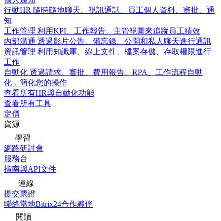
行動HR
隨時隨地聊天、視訊通話、員工個人資料、審批、通
知
工作管理
利用KPI、工作報告、主管視圖來追蹤員工績效
內部溝通
透過影片公告、備忘錄、公開和私人聊天進行通訊
資訊管理
利用知識庫、線上文件、檔案存儲、存取權限進行
工作
自動化
透過請求、審批、費用報告、RPA、工作流程自動
化，簡化您的操作
查看所有HR與自動化功能
查看所有工具
定價
資源
學習
網路研討會
服務台
指南與API文件
連線
提交票證
聯絡當地Bitrix24合作夥伴
閱讀