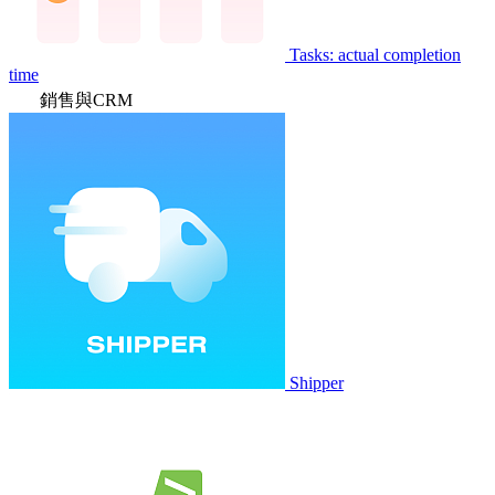
Tasks: actual completion
time
銷售與CRM
Shipper