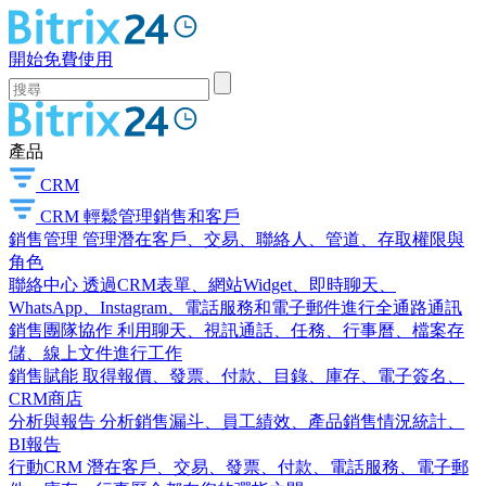
開始免費使用
產品
CRM
CRM
輕鬆管理銷售和客戶
銷售管理
管理潛在客戶、交易、聯絡人、管道、存取權限與
角色
聯絡中心
透過CRM表單、網站Widget、即時聊天、
WhatsApp、Instagram、電話服務和電子郵件進行全通路通訊
銷售團隊協作
利用聊天、視訊通話、任務、行事曆、檔案存
儲、線上文件進行工作
銷售賦能
取得報價、發票、付款、目錄、庫存、電子簽名、
CRM商店
分析與報告
分析銷售漏斗、員工績效、產品銷售情況統計、
BI報告
行動CRM
潛在客戶、交易、發票、付款、電話服務、電子郵