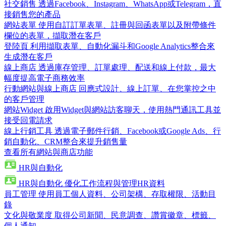
社交銷售
透過Facebook、Instagram、WhatsApp或Telegram，直
接銷售您的產品
網站表單
使用自訂訂單表單、註冊與回函表單以及附帶條件
欄位的表單，擷取潛在客戶
登陸頁
利用擷取表單、自動化漏斗和Google Analytics整合來
生成潛在客戶
線上商店
透過庫存管理、訂單處理、配送和線上付款，最大
幅度提高電子商務效率
行動網站與線上商店
回應式設計、線上訂單、在您掌控之中
的客戶管理
網站Widget
啟用Widget與網站訪客聊天，使用熱門通訊工具並
接受回電請求
線上行銷工具
透過電子郵件行銷、Facebook或Google Ads、行
銷自動化、CRM整合來提升銷售量
查看所有網站與商店功能
HR與自動化
HR與自動化
優化工作流程與管理HR資料
員工管理
使用員工個人資料、公司架構、存取權限、活動目
錄
文化與敬業度
取得公司新聞、民意調查、讚賞徽章、標籤、
個人通知