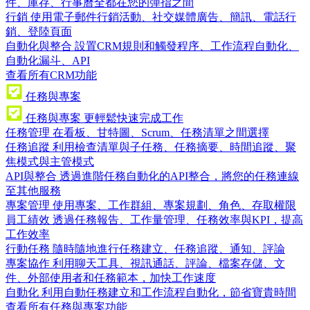
件、庫存、行事曆全都在您的彈指之間
行銷
使用電子郵件行銷活動、社交媒體廣告、簡訊、電話行
銷、登陸頁面
自動化與整合
設置CRM規則和觸發程序、工作流程自動化、
自動化漏斗、API
查看所有CRM功能
任務與專案
任務與專案
更輕鬆快速完成工作
任務管理
在看板、甘特圖、Scrum、任務清單之間選擇
任務追蹤
利用檢查清單與子任務、任務摘要、時間追蹤、聚
焦模式與主管模式
API與整合
透過進階任務自動化的API整合，將您的任務連線
至其他服務
專案管理
使用專案、工作群組、專案規劃、角色、存取權限
員工績效
透過任務報告、工作量管理、任務效率與KPI，提高
工作效率
行動任務
隨時隨地進行任務建立、任務追蹤、通知、評論
專案協作
利用聊天工具、視訊通話、評論、檔案存儲、文
件、外部使用者和任務範本，加快工作速度
自動化
利用自動任務建立和工作流程自動化，節省寶貴時間
查看所有任務與專案功能