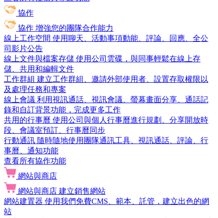
協作
協作
增強您的團隊合作能力
線上工作空間
使用聊天、活動事項動能、評論、回應、全公
司影片公告
線上文件與檔案存儲
使用公司雲碟，與同事輕鬆在線上存
儲、共用和編輯文件
工作群組
建立工作群組、邀請外部使用者、設置存取權限以
及處理任務和專案
線上會議
利用視訊通話、視訊會議、螢幕畫面分享、通話記
錄和自訂背景功能，完成更多工作
共用的行事曆
使用公司與個人行事曆進行規劃、分享開放時
段、會議室預訂、行事曆同步
行動通訊
隨時隨地使用團隊通訊工具、視訊通話、評論、行
事曆、通知功能
查看所有協作功能
網站與商店
網站與商店
建立銷售網站
網站建置器
使用我們免費CMS、範本、託管，建立出色的網
站