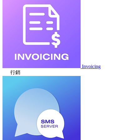
Invoicing
行銷