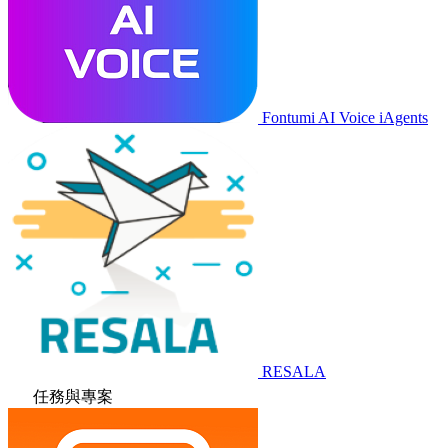
Fontumi AI Voice iAgents
RESALA
任務與專案