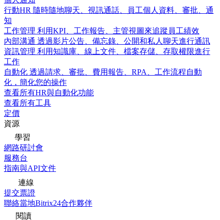
行動HR
隨時隨地聊天、視訊通話、員工個人資料、審批、通
知
工作管理
利用KPI、工作報告、主管視圖來追蹤員工績效
內部溝通
透過影片公告、備忘錄、公開和私人聊天進行通訊
資訊管理
利用知識庫、線上文件、檔案存儲、存取權限進行
工作
自動化
透過請求、審批、費用報告、RPA、工作流程自動
化，簡化您的操作
查看所有HR與自動化功能
查看所有工具
定價
資源
學習
網路研討會
服務台
指南與API文件
連線
提交票證
聯絡當地Bitrix24合作夥伴
閱讀