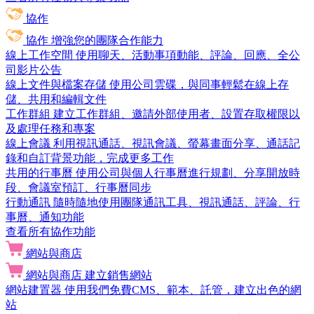
協作
協作
增強您的團隊合作能力
線上工作空間
使用聊天、活動事項動能、評論、回應、全公
司影片公告
線上文件與檔案存儲
使用公司雲碟，與同事輕鬆在線上存
儲、共用和編輯文件
工作群組
建立工作群組、邀請外部使用者、設置存取權限以
及處理任務和專案
線上會議
利用視訊通話、視訊會議、螢幕畫面分享、通話記
錄和自訂背景功能，完成更多工作
共用的行事曆
使用公司與個人行事曆進行規劃、分享開放時
段、會議室預訂、行事曆同步
行動通訊
隨時隨地使用團隊通訊工具、視訊通話、評論、行
事曆、通知功能
查看所有協作功能
網站與商店
網站與商店
建立銷售網站
網站建置器
使用我們免費CMS、範本、託管，建立出色的網
站