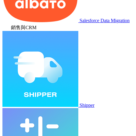
Salesforce Data Migration
銷售與CRM
Shipper