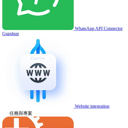
WhatsApp API Connector
Gupshup
Website integration
任務與專案