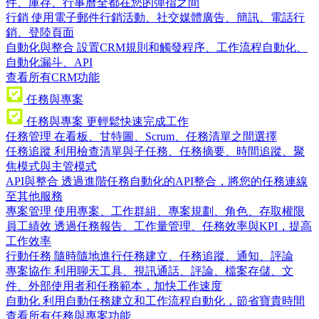
件、庫存、行事曆全都在您的彈指之間
行銷
使用電子郵件行銷活動、社交媒體廣告、簡訊、電話行
銷、登陸頁面
自動化與整合
設置CRM規則和觸發程序、工作流程自動化、
自動化漏斗、API
查看所有CRM功能
任務與專案
任務與專案
更輕鬆快速完成工作
任務管理
在看板、甘特圖、Scrum、任務清單之間選擇
任務追蹤
利用檢查清單與子任務、任務摘要、時間追蹤、聚
焦模式與主管模式
API與整合
透過進階任務自動化的API整合，將您的任務連線
至其他服務
專案管理
使用專案、工作群組、專案規劃、角色、存取權限
員工績效
透過任務報告、工作量管理、任務效率與KPI，提高
工作效率
行動任務
隨時隨地進行任務建立、任務追蹤、通知、評論
專案協作
利用聊天工具、視訊通話、評論、檔案存儲、文
件、外部使用者和任務範本，加快工作速度
自動化
利用自動任務建立和工作流程自動化，節省寶貴時間
查看所有任務與專案功能