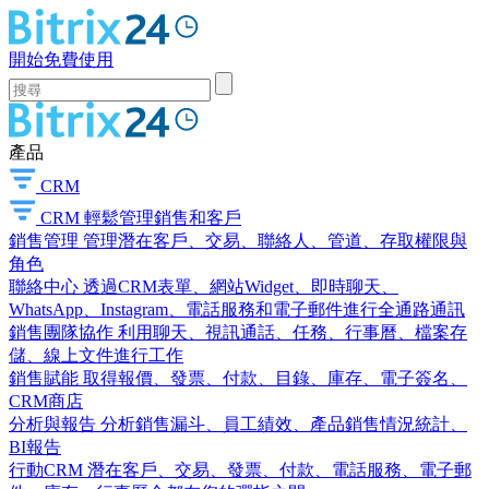
開始免費使用
產品
CRM
CRM
輕鬆管理銷售和客戶
銷售管理
管理潛在客戶、交易、聯絡人、管道、存取權限與
角色
聯絡中心
透過CRM表單、網站Widget、即時聊天、
WhatsApp、Instagram、電話服務和電子郵件進行全通路通訊
銷售團隊協作
利用聊天、視訊通話、任務、行事曆、檔案存
儲、線上文件進行工作
銷售賦能
取得報價、發票、付款、目錄、庫存、電子簽名、
CRM商店
分析與報告
分析銷售漏斗、員工績效、產品銷售情況統計、
BI報告
行動CRM
潛在客戶、交易、發票、付款、電話服務、電子郵