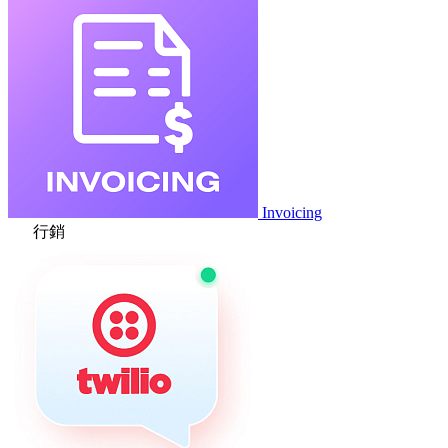
Invoicing
行銷