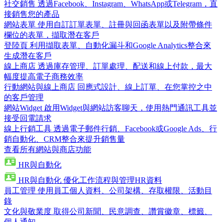
社交銷售
透過Facebook、Instagram、WhatsApp或Telegram，直
接銷售您的產品
網站表單
使用自訂訂單表單、註冊與回函表單以及附帶條件
欄位的表單，擷取潛在客戶
登陸頁
利用擷取表單、自動化漏斗和Google Analytics整合來
生成潛在客戶
線上商店
透過庫存管理、訂單處理、配送和線上付款，最大
幅度提高電子商務效率
行動網站與線上商店
回應式設計、線上訂單、在您掌控之中
的客戶管理
網站Widget
啟用Widget與網站訪客聊天，使用熱門通訊工具並
接受回電請求
線上行銷工具
透過電子郵件行銷、Facebook或Google Ads、行
銷自動化、CRM整合來提升銷售量
查看所有網站與商店功能
HR與自動化
HR與自動化
優化工作流程與管理HR資料
員工管理
使用員工個人資料、公司架構、存取權限、活動目
錄
文化與敬業度
取得公司新聞、民意調查、讚賞徽章、標籤、
個人通知