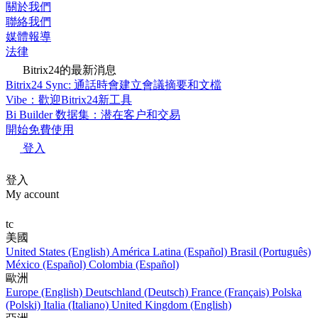
關於我們
聯絡我們
媒體報導
法律
Bitrix24的最新消息
Bitrix24 Sync: 通話時會建立會議摘要和文檔
Vibe：歡迎Bitrix24新工具
Bi Builder 数据集：潜在客户和交易
開始免費使用
登入
登入
My account
tc
美國
United States (English)
América Latina (Español)
Brasil (Português)
México (Español)
Colombia (Español)
歐洲
Europe (English)
Deutschland (Deutsch)
France (Français)
Polska
(Polski)
Italia (Italiano)
United Kingdom (English)