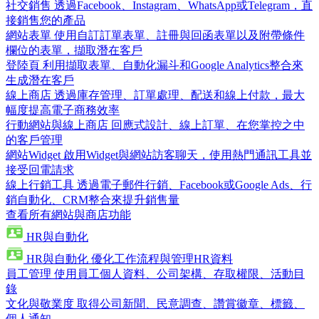
社交銷售
透過Facebook、Instagram、WhatsApp或Telegram，直
接銷售您的產品
網站表單
使用自訂訂單表單、註冊與回函表單以及附帶條件
欄位的表單，擷取潛在客戶
登陸頁
利用擷取表單、自動化漏斗和Google Analytics整合來
生成潛在客戶
線上商店
透過庫存管理、訂單處理、配送和線上付款，最大
幅度提高電子商務效率
行動網站與線上商店
回應式設計、線上訂單、在您掌控之中
的客戶管理
網站Widget
啟用Widget與網站訪客聊天，使用熱門通訊工具並
接受回電請求
線上行銷工具
透過電子郵件行銷、Facebook或Google Ads、行
銷自動化、CRM整合來提升銷售量
查看所有網站與商店功能
HR與自動化
HR與自動化
優化工作流程與管理HR資料
員工管理
使用員工個人資料、公司架構、存取權限、活動目
錄
文化與敬業度
取得公司新聞、民意調查、讚賞徽章、標籤、
個人通知