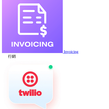
Invoicing
行銷