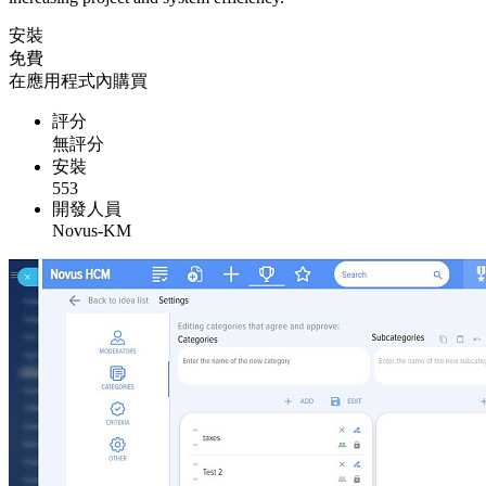
安裝
免費
在應用程式內購買
評分
無評分
安裝
553
開發人員
Novus-KM