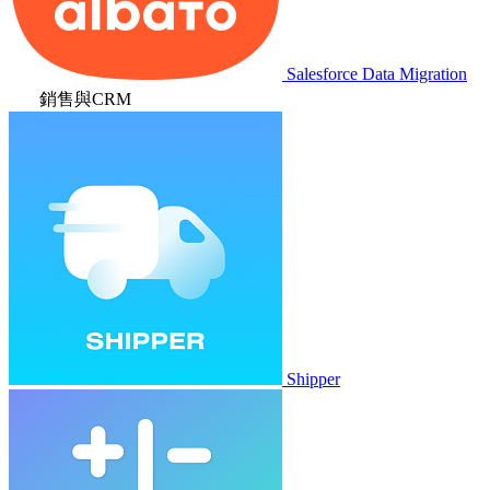
Salesforce Data Migration
銷售與CRM
Shipper