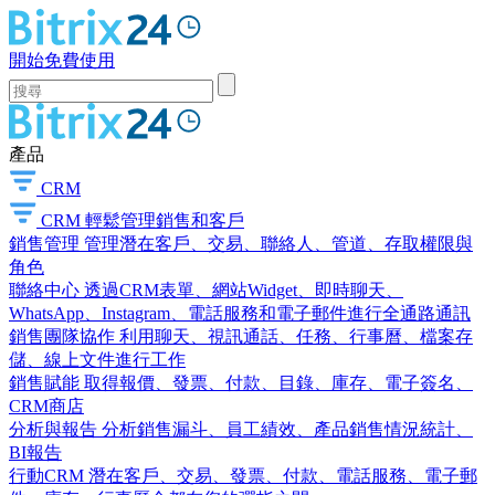
開始免費使用
產品
CRM
CRM
輕鬆管理銷售和客戶
銷售管理
管理潛在客戶、交易、聯絡人、管道、存取權限與
角色
聯絡中心
透過CRM表單、網站Widget、即時聊天、
WhatsApp、Instagram、電話服務和電子郵件進行全通路通訊
銷售團隊協作
利用聊天、視訊通話、任務、行事曆、檔案存
儲、線上文件進行工作
銷售賦能
取得報價、發票、付款、目錄、庫存、電子簽名、
CRM商店
分析與報告
分析銷售漏斗、員工績效、產品銷售情況統計、
BI報告
行動CRM
潛在客戶、交易、發票、付款、電話服務、電子郵