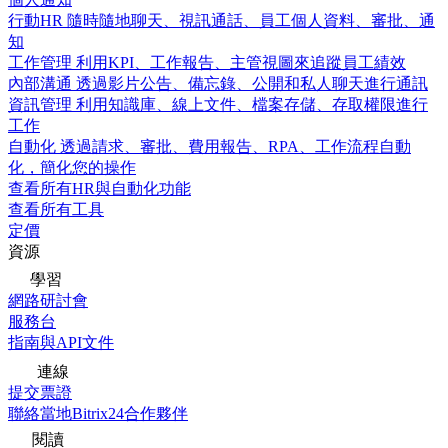
行動HR
隨時隨地聊天、視訊通話、員工個人資料、審批、通
知
工作管理
利用KPI、工作報告、主管視圖來追蹤員工績效
內部溝通
透過影片公告、備忘錄、公開和私人聊天進行通訊
資訊管理
利用知識庫、線上文件、檔案存儲、存取權限進行
工作
自動化
透過請求、審批、費用報告、RPA、工作流程自動
化，簡化您的操作
查看所有HR與自動化功能
查看所有工具
定價
資源
學習
網路研討會
服務台
指南與API文件
連線
提交票證
聯絡當地Bitrix24合作夥伴
閱讀