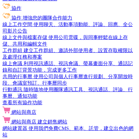
協作
協作
增強您的團隊合作能力
線上工作空間
使用聊天、活動事項動能、評論、回應、全公
司影片公告
線上文件與檔案存儲
使用公司雲碟，與同事輕鬆在線上存
儲、共用和編輯文件
工作群組
建立工作群組、邀請外部使用者、設置存取權限以
及處理任務和專案
線上會議
利用視訊通話、視訊會議、螢幕畫面分享、通話記
錄和自訂背景功能，完成更多工作
共用的行事曆
使用公司與個人行事曆進行規劃、分享開放時
段、會議室預訂、行事曆同步
行動通訊
隨時隨地使用團隊通訊工具、視訊通話、評論、行
事曆、通知功能
查看所有協作功能
網站與商店
網站與商店
建立銷售網站
網站建置器
使用我們免費CMS、範本、託管，建立出色的網
站