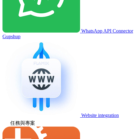
WhatsApp API Connector
Gupshup
Website integration
任務與專案