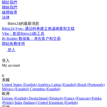
關於我們
聯絡我們
媒體報導
法律
Bitrix24的最新消息
Bitrix24 Sync: 通話時會建立會議摘要和文檔
Vibe：歡迎Bitrix24新工具
Bi Builder 数据集：潜在客户和交易
開始免費使用
登入
登入
My account
tc
美國
United States (English)
América Latina (Español)
Brasil (Português)
México (Español)
Colombia (Español)
歐洲
Europe (English)
Deutschland (Deutsch)
France (Français)
Polska
(Polski)
Italia (Italiano)
United Kingdom (English)