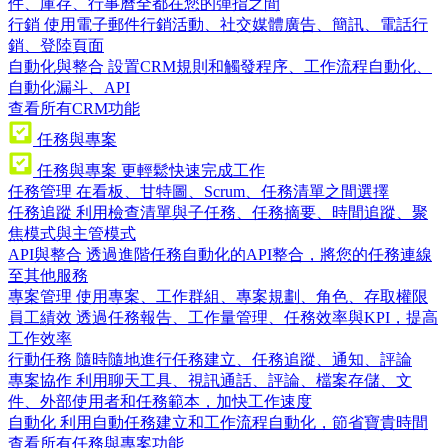
件、庫存、行事曆全都在您的彈指之間
行銷
使用電子郵件行銷活動、社交媒體廣告、簡訊、電話行
銷、登陸頁面
自動化與整合
設置CRM規則和觸發程序、工作流程自動化、
自動化漏斗、API
查看所有CRM功能
任務與專案
任務與專案
更輕鬆快速完成工作
任務管理
在看板、甘特圖、Scrum、任務清單之間選擇
任務追蹤
利用檢查清單與子任務、任務摘要、時間追蹤、聚
焦模式與主管模式
API與整合
透過進階任務自動化的API整合，將您的任務連線
至其他服務
專案管理
使用專案、工作群組、專案規劃、角色、存取權限
員工績效
透過任務報告、工作量管理、任務效率與KPI，提高
工作效率
行動任務
隨時隨地進行任務建立、任務追蹤、通知、評論
專案協作
利用聊天工具、視訊通話、評論、檔案存儲、文
件、外部使用者和任務範本，加快工作速度
自動化
利用自動任務建立和工作流程自動化，節省寶貴時間
查看所有任務與專案功能