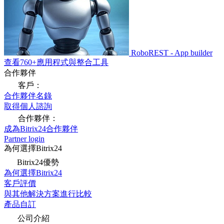
RoboREST - App builder
查看760+應用程式與整合工具
合作夥伴
客戶：
合作夥伴名錄
取得個人諮詢
合作夥伴：
成為Bitrix24合作夥伴
Partner login
為何選擇Bitrix24
Bitrix24優勢
為何選擇Bitrix24
客戶評價
與其他解決方案進行比較
產品自訂
公司介紹