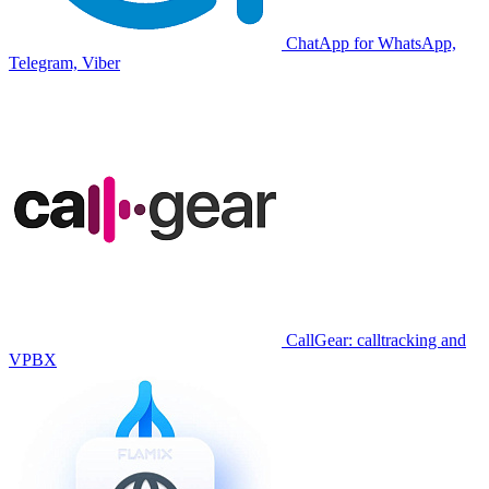
ChatApp for WhatsApp,
Telegram, Viber
CallGear: calltracking and
VPBX