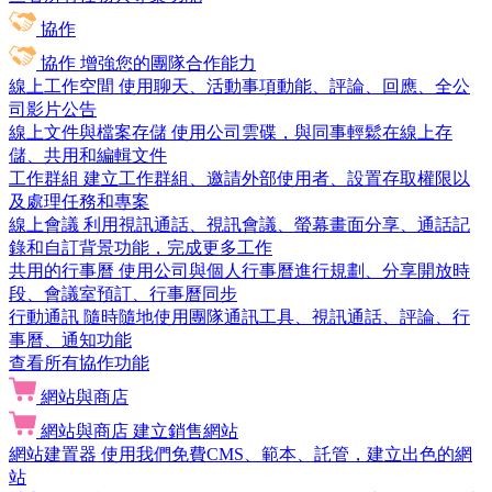
協作
協作
增強您的團隊合作能力
線上工作空間
使用聊天、活動事項動能、評論、回應、全公
司影片公告
線上文件與檔案存儲
使用公司雲碟，與同事輕鬆在線上存
儲、共用和編輯文件
工作群組
建立工作群組、邀請外部使用者、設置存取權限以
及處理任務和專案
線上會議
利用視訊通話、視訊會議、螢幕畫面分享、通話記
錄和自訂背景功能，完成更多工作
共用的行事曆
使用公司與個人行事曆進行規劃、分享開放時
段、會議室預訂、行事曆同步
行動通訊
隨時隨地使用團隊通訊工具、視訊通話、評論、行
事曆、通知功能
查看所有協作功能
網站與商店
網站與商店
建立銷售網站
網站建置器
使用我們免費CMS、範本、託管，建立出色的網
站