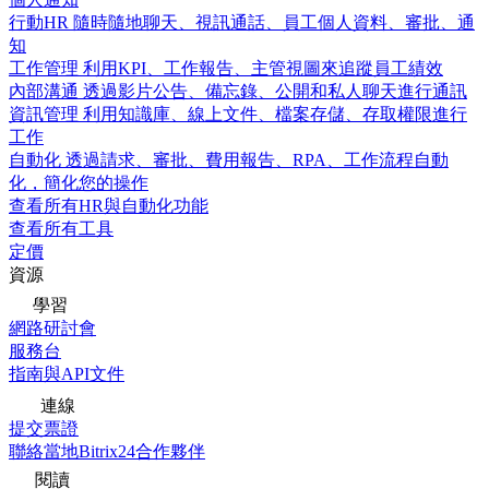
行動HR
隨時隨地聊天、視訊通話、員工個人資料、審批、通
知
工作管理
利用KPI、工作報告、主管視圖來追蹤員工績效
內部溝通
透過影片公告、備忘錄、公開和私人聊天進行通訊
資訊管理
利用知識庫、線上文件、檔案存儲、存取權限進行
工作
自動化
透過請求、審批、費用報告、RPA、工作流程自動
化，簡化您的操作
查看所有HR與自動化功能
查看所有工具
定價
資源
學習
網路研討會
服務台
指南與API文件
連線
提交票證
聯絡當地Bitrix24合作夥伴
閱讀