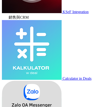
KSeF Integration
銷售與CRM
Calculator in Deals