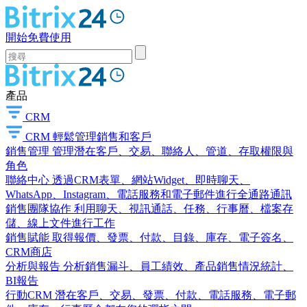
開始免費使用
產品
CRM
CRM
輕鬆管理銷售和客戶
銷售管理
管理潛在客戶、交易、聯絡人、管道、存取權限與
角色
聯絡中心
透過CRM表單、網站Widget、即時聊天、
WhatsApp、Instagram、電話服務和電子郵件進行全通路通訊
銷售團隊協作
利用聊天、視訊通話、任務、行事曆、檔案存
儲、線上文件進行工作
銷售賦能
取得報價、發票、付款、目錄、庫存、電子簽名、
CRM商店
分析與報告
分析銷售漏斗、員工績效、產品銷售情況統計、
BI報告
行動CRM
潛在客戶、交易、發票、付款、電話服務、電子郵