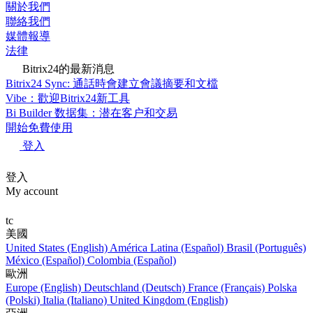
關於我們
聯絡我們
媒體報導
法律
Bitrix24的最新消息
Bitrix24 Sync: 通話時會建立會議摘要和文檔
Vibe：歡迎Bitrix24新工具
Bi Builder 数据集：潜在客户和交易
開始免費使用
登入
登入
My account
tc
美國
United States (English)
América Latina (Español)
Brasil (Português)
México (Español)
Colombia (Español)
歐洲
Europe (English)
Deutschland (Deutsch)
France (Français)
Polska
(Polski)
Italia (Italiano)
United Kingdom (English)