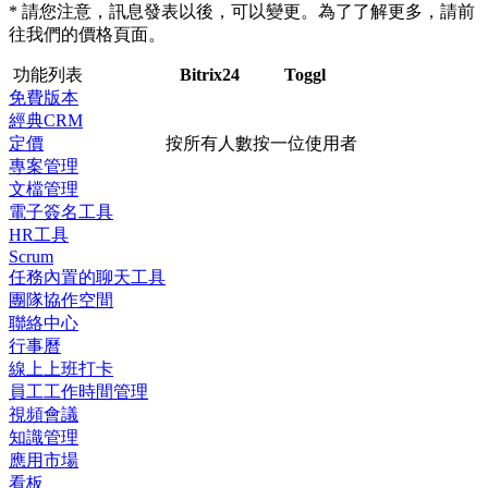
* 請您注意，訊息發表以後，可以變更。為了了解更多，請前
往我們的價格頁面。
功能列表
Bitrix24
Toggl
免費版本
經典CRM
定價
按所有人數
按一位使用者
專案管理
文檔管理
電子簽名工具
HR工具
Scrum
任務內置的聊天工具
團隊協作空間
聯絡中心
行事曆
線上上班打卡
員工工作時間管理
視頻會議
知識管理
應用市場
看板