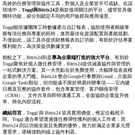
高效的任務管理與協作工具，對個人及企業皆不可或缺。在該
領域中，
Toggl與Bitrix24
是兩款值得關注的平台，儘管皆具備
獨特功能，卻分別鎖定不同的用戶族群與應用場景。
Toggl能依據團隊工時數據產出自訂報表，協助使用者精確掌
握每項任務與專案的耗時，進而最佳化資源配置與產能規劃。
不僅如此，該工具亦提供財務報表自訂功能，有助於評估專案
獲利能力，為決策提供數據支撐。
相較之下，Bitrix24則是
專為企業端打造的強大平台
。有別於
Toggl聚焦於個人微任務管理，Bitrix24提供涵蓋協作與管理的
一站式解決方案。其一大亮點在於免費使用，大幅降低各規模
企業的導入門檻。Bitrix24 整合Google行事曆與Gmail，介面與
Google Tasks類似，但功能遠不限於簡易待辦事項——它內建
日曆及完整的協作套件，包含專案管理、客戶關係管理
（CRM）、文件共享與即時溝通工具，全面協助企業提升效
率、簡化內部流程。
總結而言
，Toggl 與 Bitrix24 皆具實用價值，惟定位截然不
同。Toggl 適合希望透過微任務彈性獲利的個人工作者；而
Bitrix24 則以功能全面且免費的優勢，致力於滿足企業多元營
運需求，堪稱強勁的線上協作利器。