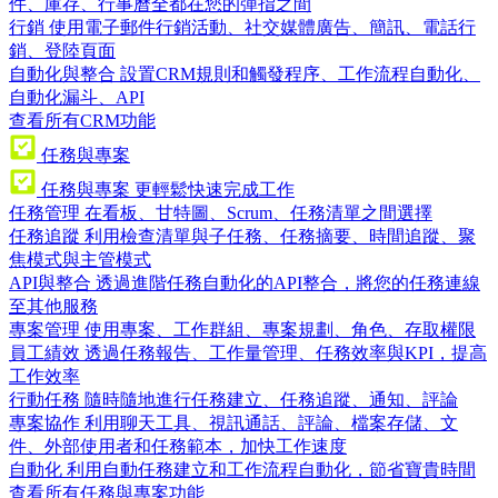
件、庫存、行事曆全都在您的彈指之間
行銷
使用電子郵件行銷活動、社交媒體廣告、簡訊、電話行
銷、登陸頁面
自動化與整合
設置CRM規則和觸發程序、工作流程自動化、
自動化漏斗、API
查看所有CRM功能
任務與專案
任務與專案
更輕鬆快速完成工作
任務管理
在看板、甘特圖、Scrum、任務清單之間選擇
任務追蹤
利用檢查清單與子任務、任務摘要、時間追蹤、聚
焦模式與主管模式
API與整合
透過進階任務自動化的API整合，將您的任務連線
至其他服務
專案管理
使用專案、工作群組、專案規劃、角色、存取權限
員工績效
透過任務報告、工作量管理、任務效率與KPI，提高
工作效率
行動任務
隨時隨地進行任務建立、任務追蹤、通知、評論
專案協作
利用聊天工具、視訊通話、評論、檔案存儲、文
件、外部使用者和任務範本，加快工作速度
自動化
利用自動任務建立和工作流程自動化，節省寶貴時間
查看所有任務與專案功能