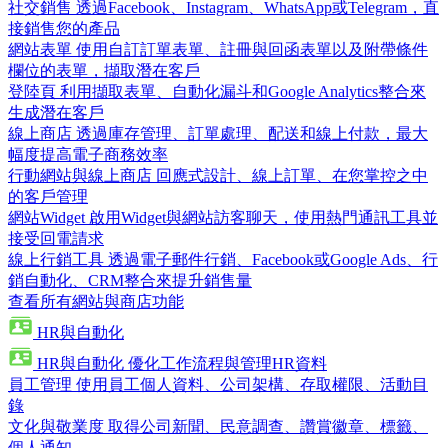
社交銷售
透過Facebook、Instagram、WhatsApp或Telegram，直
接銷售您的產品
網站表單
使用自訂訂單表單、註冊與回函表單以及附帶條件
欄位的表單，擷取潛在客戶
登陸頁
利用擷取表單、自動化漏斗和Google Analytics整合來
生成潛在客戶
線上商店
透過庫存管理、訂單處理、配送和線上付款，最大
幅度提高電子商務效率
行動網站與線上商店
回應式設計、線上訂單、在您掌控之中
的客戶管理
網站Widget
啟用Widget與網站訪客聊天，使用熱門通訊工具並
接受回電請求
線上行銷工具
透過電子郵件行銷、Facebook或Google Ads、行
銷自動化、CRM整合來提升銷售量
查看所有網站與商店功能
HR與自動化
HR與自動化
優化工作流程與管理HR資料
員工管理
使用員工個人資料、公司架構、存取權限、活動目
錄
文化與敬業度
取得公司新聞、民意調查、讚賞徽章、標籤、
個人通知