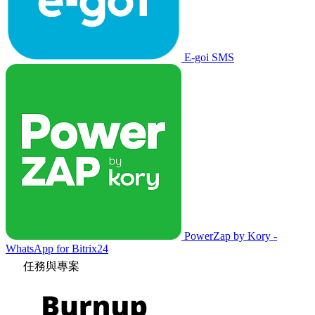
E-goi SMS
PowerZap by Kory -
WhatsApp for Bitrix24
任務與專案