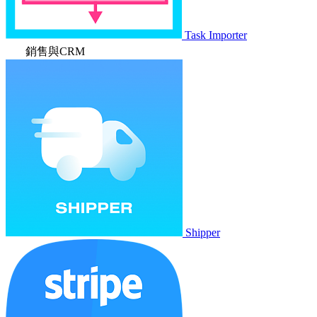
Task Importer
銷售與CRM
Shipper