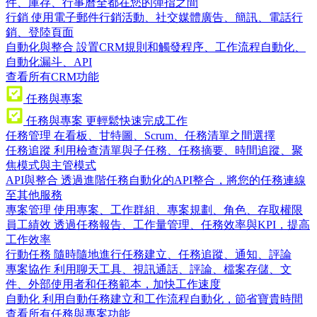
件、庫存、行事曆全都在您的彈指之間
行銷
使用電子郵件行銷活動、社交媒體廣告、簡訊、電話行
銷、登陸頁面
自動化與整合
設置CRM規則和觸發程序、工作流程自動化、
自動化漏斗、API
查看所有CRM功能
任務與專案
任務與專案
更輕鬆快速完成工作
任務管理
在看板、甘特圖、Scrum、任務清單之間選擇
任務追蹤
利用檢查清單與子任務、任務摘要、時間追蹤、聚
焦模式與主管模式
API與整合
透過進階任務自動化的API整合，將您的任務連線
至其他服務
專案管理
使用專案、工作群組、專案規劃、角色、存取權限
員工績效
透過任務報告、工作量管理、任務效率與KPI，提高
工作效率
行動任務
隨時隨地進行任務建立、任務追蹤、通知、評論
專案協作
利用聊天工具、視訊通話、評論、檔案存儲、文
件、外部使用者和任務範本，加快工作速度
自動化
利用自動任務建立和工作流程自動化，節省寶貴時間
查看所有任務與專案功能