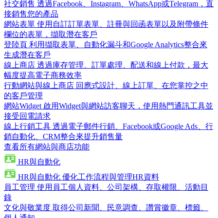
社交銷售
透過Facebook、Instagram、WhatsApp或Telegram，直
接銷售您的產品
網站表單
使用自訂訂單表單、註冊與回函表單以及附帶條件
欄位的表單，擷取潛在客戶
登陸頁
利用擷取表單、自動化漏斗和Google Analytics整合來
生成潛在客戶
線上商店
透過庫存管理、訂單處理、配送和線上付款，最大
幅度提高電子商務效率
行動網站與線上商店
回應式設計、線上訂單、在您掌控之中
的客戶管理
網站Widget
啟用Widget與網站訪客聊天，使用熱門通訊工具並
接受回電請求
線上行銷工具
透過電子郵件行銷、Facebook或Google Ads、行
銷自動化、CRM整合來提升銷售量
查看所有網站與商店功能
HR與自動化
HR與自動化
優化工作流程與管理HR資料
員工管理
使用員工個人資料、公司架構、存取權限、活動目
錄
文化與敬業度
取得公司新聞、民意調查、讚賞徽章、標籤、
個人通知