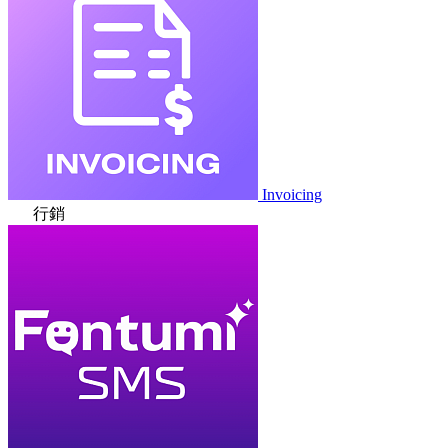
Invoicing
行銷