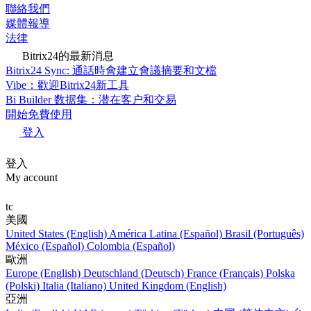
聯絡我們
媒體報導
法律
Bitrix24的最新消息
Bitrix24 Sync: 通話時會建立會議摘要和文檔
Vibe：歡迎Bitrix24新工具
Bi Builder 数据集：潜在客户和交易
開始免費使用
登入
登入
My account
tc
美國
United States (English)
América Latina (Español)
Brasil (Português)
México (Español)
Colombia (Español)
歐洲
Europe (English)
Deutschland (Deutsch)
France (Français)
Polska
(Polski)
Italia (Italiano)
United Kingdom (English)
亞洲