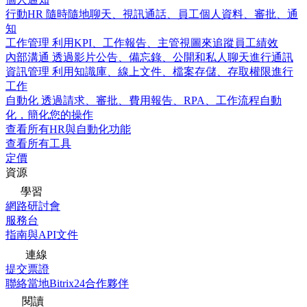
行動HR
隨時隨地聊天、視訊通話、員工個人資料、審批、通
知
工作管理
利用KPI、工作報告、主管視圖來追蹤員工績效
內部溝通
透過影片公告、備忘錄、公開和私人聊天進行通訊
資訊管理
利用知識庫、線上文件、檔案存儲、存取權限進行
工作
自動化
透過請求、審批、費用報告、RPA、工作流程自動
化，簡化您的操作
查看所有HR與自動化功能
查看所有工具
定價
資源
學習
網路研討會
服務台
指南與API文件
連線
提交票證
聯絡當地Bitrix24合作夥伴
閱讀