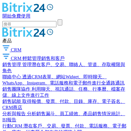
開始免費使用
產品
CRM
CRM
輕鬆管理銷售和客戶
銷售管理
管理潛在客戶、交易、聯絡人、管道、存取權限與
角色
聯絡中心
透過CRM表單、網站Widget、即時聊天、
WhatsApp、Instagram、電話服務和電子郵件進行全通路通訊
銷售團隊協作
利用聊天、視訊通話、任務、行事曆、檔案存
儲、線上文件進行工作
銷售賦能
取得報價、發票、付款、目錄、庫存、電子簽名、
CRM商店
分析與報告
分析銷售漏斗、員工績效、產品銷售情況統計、
BI報告
行動CRM
潛在客戶、交易、發票、付款、電話服務、電子郵