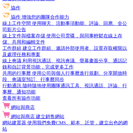
協作
協作
增強您的團隊合作能力
線上工作空間
使用聊天、活動事項動能、評論、回應、全公
司影片公告
線上文件與檔案存儲
使用公司雲碟，與同事輕鬆在線上存
儲、共用和編輯文件
工作群組
建立工作群組、邀請外部使用者、設置存取權限以
及處理任務和專案
線上會議
利用視訊通話、視訊會議、螢幕畫面分享、通話記
錄和自訂背景功能，完成更多工作
共用的行事曆
使用公司與個人行事曆進行規劃、分享開放時
段、會議室預訂、行事曆同步
行動通訊
隨時隨地使用團隊通訊工具、視訊通話、評論、行
事曆、通知功能
查看所有協作功能
網站與商店
網站與商店
建立銷售網站
網站建置器
使用我們免費CMS、範本、託管，建立出色的網
站