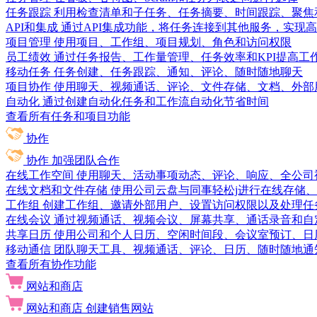
任务跟踪
利用检查清单和子任务、任务摘要、时间跟踪、聚焦
API和集成
通过API集成功能，将任务连接到其他服务，实现
项目管理
使用项目、工作组、项目规划、角色和访问权限
员工绩效
通过任务报告、工作量管理、任务效率和KPI提高工
移动任务
任务创建、任务跟踪、通知、评论、随时随地聊天
项目协作
使用聊天、视频通话、评论、文件存储、文档、外部
自动化
通过创建自动化任务和工作流自动化节省时间
查看所有任务和项目功能
协作
协作
加强团队合作
在线工作空间
使用聊天、活动事项动态、评论、响应、全公司
在线文档和文件存储
使用公司云盘与同事轻松j进行在线存储
工作组
创建工作组、邀请外部用户、设置访问权限以及处理任
在线会议
通过视频通话、视频会议、屏幕共享、通话录音和自
共享日历
使用公司和个人日历、空闲时间段、会议室预订、日
移动通信
团队聊天工具、视频通话、评论、日历、随时随地通
查看所有协作功能
网站和商店
网站和商店
创建销售网站