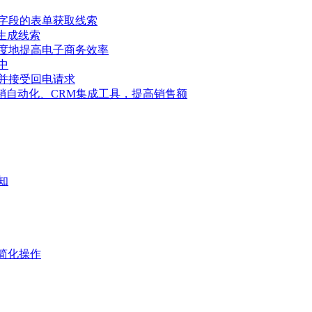
字段的表单获取线索
具生成线索
度地提高电子商务效率
中
并接受回电请求
告、营销自动化、CRM集成工具，提高销售额
知
简化操作