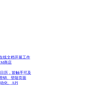
在线文档开展工作
RM商店
日历，皆触手可及
营销、登陆页面
动化、API