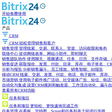
开始免费使用
产品
CRM
CRM
轻松管理销售和客户
销售管理
管理线索、交易、联系人、管道、访问权限和角色
联络中心
提供网络表单、网站小部件、即时聊天
销售团队协作
使用聊天、视频通话、任务、日历、文件存储、
销售促进
获取报价、发票、付款、目录、库存、电子签名、C
分析与报告
分析销售漏斗、员工绩效、销售智能、BI报告
移动CRM
线索、交易、发票、付款、电话、电子邮件、库存、
市场营销
使用电子邮件推广活动、社交媒体广告、短信、电话
自动化与集成
设置CRM规则和触发器、工作流自动化、漏斗自
查看所有CRM功能
任务和项目
任务和项目
更轻松、更快速地完成工作
任务管理
在看板、甘特图、Scrum和任务列表之间进行选择