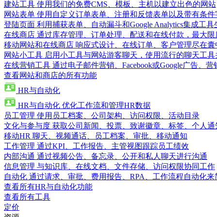
建站工具
使用我们的免费CMS、模板、主机以建立出色的网站
网站表单
使用自定义订单表单、注册和反馈表单以及带有条件
登陆页面
利用捕获表单、自动漏斗和Google Analytics集成工
在线商店
通过库存管理、订单处理、配送和在线付款，最大限
移动网站和在线商店
响应式设计、在线订单、客户管理尽在囊
网站小工具
启用小工具与网站游客聊天，使用流行的聊天工具
在线营销工具
通过电子邮件营销、Facebook或Google广
查看网站和商店的所有功能
HR与自动化
HR与自动化
优化工作流和管理HR数据
员工管理
使用员工档案、公司架构、访问权限、活动目录
文化与参与度
获取公司新闻、投票、致谢徽章、标签、个人通
移动HR
聊天、视频通话、员工档案、审批、移动通知
工作管理
通过KPI、工作报告、主管视图跟踪员工绩效
内部沟通
通过视频公告、备忘录、公开和私人聊天进行沟通
信息管理
与知识库、在线文档、文件存储、访问权限协同工作
自动化
通过请求、审批、费用报告、RPA、工作流程自动化来
查看所有HR与自动化功能
查看所有工具
定价