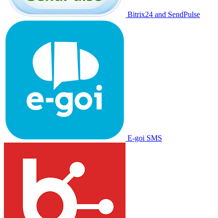
Bitrix24 and SendPulse
E-goi SMS