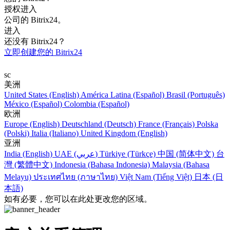
授权进入
公司的 Bitrix24。
进入
还没有 Bitrix24？
立即创建您的 Bitrix24
sc
美洲
United States (English)
América Latina (Español)
Brasil (Português)
México (Español)
Colombia (Español)
欧洲
Europe (English)
Deutschland (Deutsch)
France (Français)
Polska
(Polski)
Italia (Italiano)
United Kingdom (English)
亚洲
India (English)
UAE (عربي)
Türkiye (Türkçe)
中国 (简体中文)
台
灣 (繁體中文)
Indonesia (Bahasa Indonesia)
Malaysia (Bahasa
Melayu)
ประเทศไทย (ภาษาไทย)
Việt Nam (Tiếng Việt)
日本 (日
本語)
如有必要，您可以在此处更改您的区域。