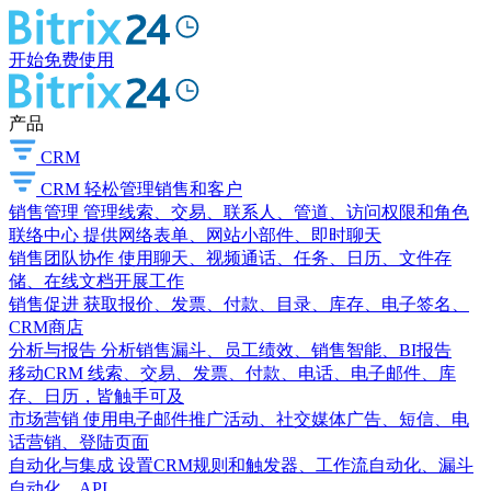
开始免费使用
产品
CRM
CRM
轻松管理销售和客户
销售管理
管理线索、交易、联系人、管道、访问权限和角色
联络中心
提供网络表单、网站小部件、即时聊天
销售团队协作
使用聊天、视频通话、任务、日历、文件存
储、在线文档开展工作
销售促进
获取报价、发票、付款、目录、库存、电子签名、
CRM商店
分析与报告
分析销售漏斗、员工绩效、销售智能、BI报告
移动CRM
线索、交易、发票、付款、电话、电子邮件、库
存、日历，皆触手可及
市场营销
使用电子邮件推广活动、社交媒体广告、短信、电
话营销、登陆页面
自动化与集成
设置CRM规则和触发器、工作流自动化、漏斗
自动化、API