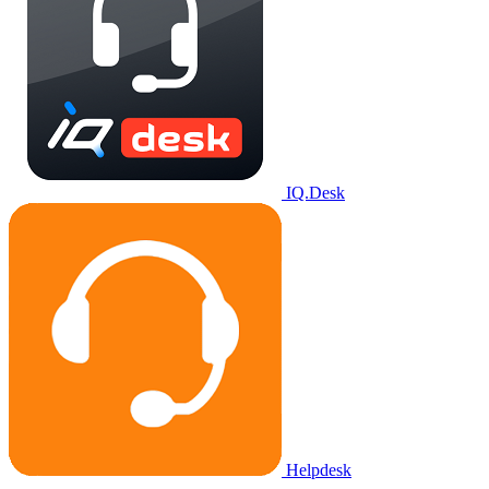
IQ.Desk
Helpdesk