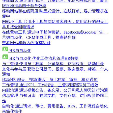
在线商店
通过库存管理、订单处理、配送和在线付款，最大
限度地提高电子商务效率
移动网站和在线商店
响应式设计、在线订单、客户管理尽在
囊中
网站小工具
启用小工具与网站游客聊天，使用流行的聊天工
具并接受回电请求
在线营销工具
通过电子邮件营销、Facebook或Google广告、
营销自动化、CRM集成工具，提高销售额
查看网站和商店的所有功能
HR与自动化
HR与自动化
优化工作流和管理HR数据
员工管理
使用员工档案、公司架构、访问权限、活动目录
文化与参与度
获取公司新闻、投票、致谢徽章、标签、个人
通知
移动HR
聊天、视频通话、员工档案、审批、移动通知
工作管理
通过KPI、工作报告、主管视图跟踪员工绩效
内部沟通
通过视频公告、备忘录、公开和私人聊天进行沟通
信息管理
与知识库、在线文档、文件存储、访问权限协同工
作
自动化
通过请求、审批、费用报告、RPA、工作流程自动化
来简化操作