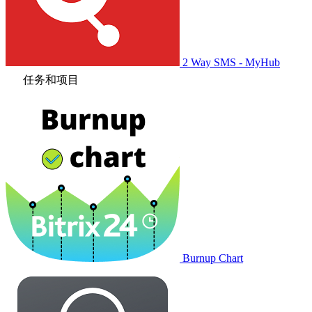
2 Way SMS - MyHub
任务和项目
Burnup Chart