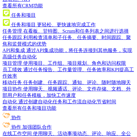
查看所有CRM功能
任务和项目
任务和项目
更轻松、更快速地完成工作
任务管理
在看板、甘特图、Scrum和任务列表之间进行选择
任务跟踪
利用检查清单和子任务、任务摘要、时间跟踪、聚
焦和监督模式的优势
API和集成
通过API集成功能，将任务连接到其他服务，实现
高级任务自动化
项目管理
使用项目、工作组、项目规划、角色和访问权限
员工绩效
通过任务报告、工作量管理、任务效率和KPI提高工
作效率
移动任务
任务创建、任务跟踪、通知、评论、随时随地聊天
项目协作
使用聊天、视频通话、评论、文件存储、文档、外
部用户和任务模板，加快工作速度
自动化
通过创建自动化任务和工作流自动化节省时间
查看所有任务和项目功能
协作
协作
加强团队合作
在线工作空间
使用聊天、活动事项动态、评论、响应、全公