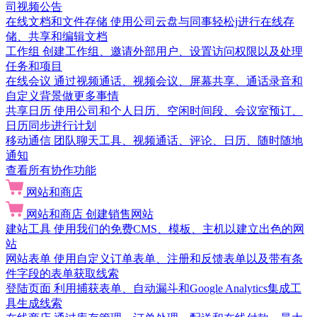
司视频公告
在线文档和文件存储
使用公司云盘与同事轻松j进行在线存
储、共享和编辑文档
工作组
创建工作组、邀请外部用户、设置访问权限以及处理
任务和项目
在线会议
通过视频通话、视频会议、屏幕共享、通话录音和
自定义背景做更多事情
共享日历
使用公司和个人日历、空闲时间段、会议室预订、
日历同步进行计划
移动通信
团队聊天工具、视频通话、评论、日历、随时随地
通知
查看所有协作功能
网站和商店
网站和商店
创建销售网站
建站工具
使用我们的免费CMS、模板、主机以建立出色的网
站
网站表单
使用自定义订单表单、注册和反馈表单以及带有条
件字段的表单获取线索
登陆页面
利用捕获表单、自动漏斗和Google Analytics集成工
具生成线索