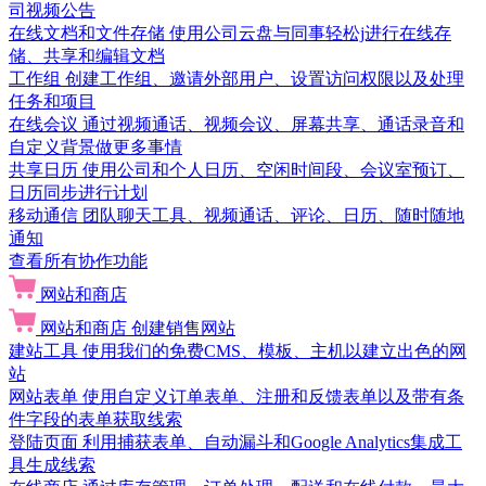
司视频公告
在线文档和文件存储
使用公司云盘与同事轻松j进行在线存
储、共享和编辑文档
工作组
创建工作组、邀请外部用户、设置访问权限以及处理
任务和项目
在线会议
通过视频通话、视频会议、屏幕共享、通话录音和
自定义背景做更多事情
共享日历
使用公司和个人日历、空闲时间段、会议室预订、
日历同步进行计划
移动通信
团队聊天工具、视频通话、评论、日历、随时随地
通知
查看所有协作功能
网站和商店
网站和商店
创建销售网站
建站工具
使用我们的免费CMS、模板、主机以建立出色的网
站
网站表单
使用自定义订单表单、注册和反馈表单以及带有条
件字段的表单获取线索
登陆页面
利用捕获表单、自动漏斗和Google Analytics集成工
具生成线索