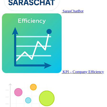
SarasChatBot
KPI – Company Efficiency