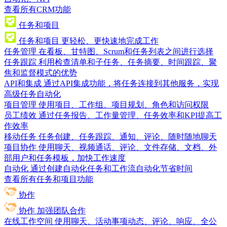
查看所有CRM功能
任务和项目
任务和项目
更轻松、更快速地完成工作
任务管理
在看板、甘特图、Scrum和任务列表之间进行选择
任务跟踪
利用检查清单和子任务、任务摘要、时间跟踪、聚
焦和监督模式的优势
API和集成
通过API集成功能，将任务连接到其他服务，实现
高级任务自动化
项目管理
使用项目、工作组、项目规划、角色和访问权限
员工绩效
通过任务报告、工作量管理、任务效率和KPI提高工
作效率
移动任务
任务创建、任务跟踪、通知、评论、随时随地聊天
项目协作
使用聊天、视频通话、评论、文件存储、文档、外
部用户和任务模板，加快工作速度
自动化
通过创建自动化任务和工作流自动化节省时间
查看所有任务和项目功能
协作
协作
加强团队合作
在线工作空间
使用聊天、活动事项动态、评论、响应、全公