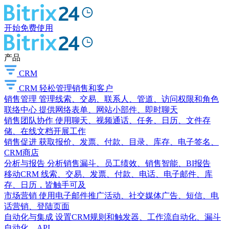
开始免费使用
产品
CRM
CRM
轻松管理销售和客户
销售管理
管理线索、交易、联系人、管道、访问权限和角色
联络中心
提供网络表单、网站小部件、即时聊天
销售团队协作
使用聊天、视频通话、任务、日历、文件存
储、在线文档开展工作
销售促进
获取报价、发票、付款、目录、库存、电子签名、
CRM商店
分析与报告
分析销售漏斗、员工绩效、销售智能、BI报告
移动CRM
线索、交易、发票、付款、电话、电子邮件、库
存、日历，皆触手可及
市场营销
使用电子邮件推广活动、社交媒体广告、短信、电
话营销、登陆页面
自动化与集成
设置CRM规则和触发器、工作流自动化、漏斗
自动化、API