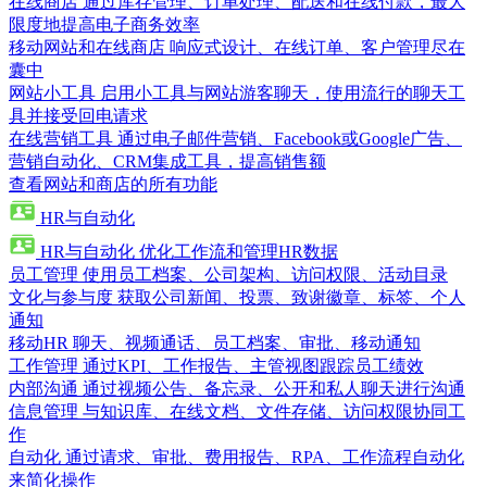
在线商店
通过库存管理、订单处理、配送和在线付款，最大
限度地提高电子商务效率
移动网站和在线商店
响应式设计、在线订单、客户管理尽在
囊中
网站小工具
启用小工具与网站游客聊天，使用流行的聊天工
具并接受回电请求
在线营销工具
通过电子邮件营销、Facebook或Google广告、
营销自动化、CRM集成工具，提高销售额
查看网站和商店的所有功能
HR与自动化
HR与自动化
优化工作流和管理HR数据
员工管理
使用员工档案、公司架构、访问权限、活动目录
文化与参与度
获取公司新闻、投票、致谢徽章、标签、个人
通知
移动HR
聊天、视频通话、员工档案、审批、移动通知
工作管理
通过KPI、工作报告、主管视图跟踪员工绩效
内部沟通
通过视频公告、备忘录、公开和私人聊天进行沟通
信息管理
与知识库、在线文档、文件存储、访问权限协同工
作
自动化
通过请求、审批、费用报告、RPA、工作流程自动化
来简化操作