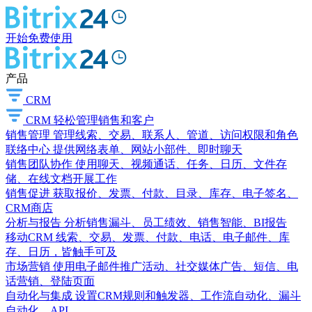
开始免费使用
产品
CRM
CRM
轻松管理销售和客户
销售管理
管理线索、交易、联系人、管道、访问权限和角色
联络中心
提供网络表单、网站小部件、即时聊天
销售团队协作
使用聊天、视频通话、任务、日历、文件存
储、在线文档开展工作
销售促进
获取报价、发票、付款、目录、库存、电子签名、
CRM商店
分析与报告
分析销售漏斗、员工绩效、销售智能、BI报告
移动CRM
线索、交易、发票、付款、电话、电子邮件、库
存、日历，皆触手可及
市场营销
使用电子邮件推广活动、社交媒体广告、短信、电
话营销、登陆页面
自动化与集成
设置CRM规则和触发器、工作流自动化、漏斗
自动化、API