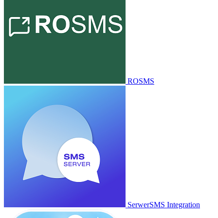
ROSMS
SerwerSMS Integration