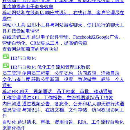
在线商店
通过库存管理、订单处理、配送和在线付款，最大
限度地提高电子商务效率
移动网站和在线商店
响应式设计、在线订单、客户管理尽在
囊中
网站小工具
启用小工具与网站游客聊天，使用流行的聊天工
具并接受回电请求
在线营销工具
通过电子邮件营销、Facebook或Google广告、
营销自动化、CRM集成工具，提高销售额
查看网站和商店的所有功能
HR与自动化
HR与自动化
优化工作流和管理HR数据
员工管理
使用员工档案、公司架构、访问权限、活动目录
文化与参与度
获取公司新闻、投票、致谢徽章、标签、个人
通知
移动HR
聊天、视频通话、员工档案、审批、移动通知
工作管理
通过KPI、工作报告、主管视图跟踪员工绩效
内部沟通
通过视频公告、备忘录、公开和私人聊天进行沟通
信息管理
与知识库、在线文档、文件存储、访问权限协同工
作
自动化
通过请求、审批、费用报告、RPA、工作流程自动化
来简化操作