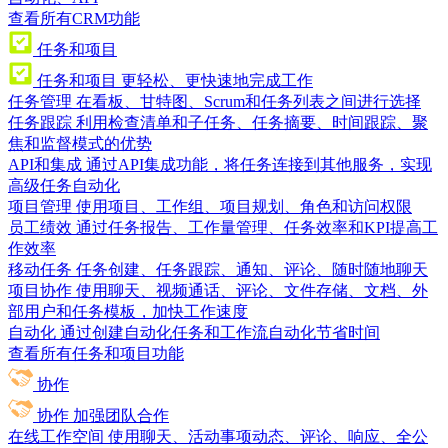
查看所有CRM功能
任务和项目
任务和项目
更轻松、更快速地完成工作
任务管理
在看板、甘特图、Scrum和任务列表之间进行选择
任务跟踪
利用检查清单和子任务、任务摘要、时间跟踪、聚
焦和监督模式的优势
API和集成
通过API集成功能，将任务连接到其他服务，实现
高级任务自动化
项目管理
使用项目、工作组、项目规划、角色和访问权限
员工绩效
通过任务报告、工作量管理、任务效率和KPI提高工
作效率
移动任务
任务创建、任务跟踪、通知、评论、随时随地聊天
项目协作
使用聊天、视频通话、评论、文件存储、文档、外
部用户和任务模板，加快工作速度
自动化
通过创建自动化任务和工作流自动化节省时间
查看所有任务和项目功能
协作
协作
加强团队合作
在线工作空间
使用聊天、活动事项动态、评论、响应、全公