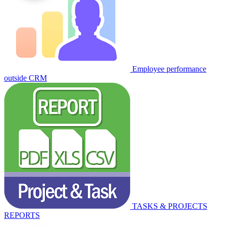
Employee performance
outside CRM
TASKS & PROJECTS
REPORTS