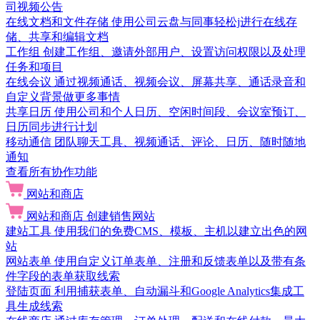
司视频公告
在线文档和文件存储
使用公司云盘与同事轻松j进行在线存
储、共享和编辑文档
工作组
创建工作组、邀请外部用户、设置访问权限以及处理
任务和项目
在线会议
通过视频通话、视频会议、屏幕共享、通话录音和
自定义背景做更多事情
共享日历
使用公司和个人日历、空闲时间段、会议室预订、
日历同步进行计划
移动通信
团队聊天工具、视频通话、评论、日历、随时随地
通知
查看所有协作功能
网站和商店
网站和商店
创建销售网站
建站工具
使用我们的免费CMS、模板、主机以建立出色的网
站
网站表单
使用自定义订单表单、注册和反馈表单以及带有条
件字段的表单获取线索
登陆页面
利用捕获表单、自动漏斗和Google Analytics集成工
具生成线索