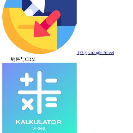
[EQ] Google Sheet
销售与CRM