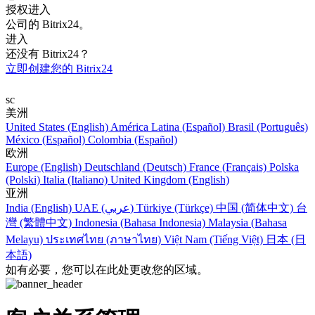
授权进入
公司的 Bitrix24。
进入
还没有 Bitrix24？
立即创建您的 Bitrix24
sc
美洲
United States (English)
América Latina (Español)
Brasil (Português)
México (Español)
Colombia (Español)
欧洲
Europe (English)
Deutschland (Deutsch)
France (Français)
Polska
(Polski)
Italia (Italiano)
United Kingdom (English)
亚洲
India (English)
UAE (عربي)
Türkiye (Türkçe)
中国 (简体中文)
台
灣 (繁體中文)
Indonesia (Bahasa Indonesia)
Malaysia (Bahasa
Melayu)
ประเทศไทย (ภาษาไทย)
Việt Nam (Tiếng Việt)
日本 (日
本語)
如有必要，您可以在此处更改您的区域。