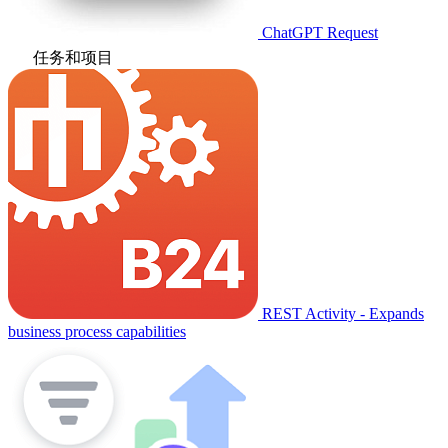
ChatGPT Request
任务和项目
REST Activity - Expands
business process capabilities