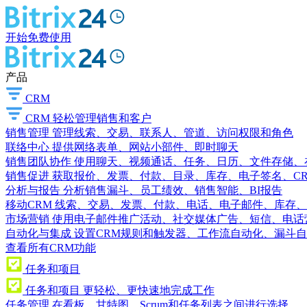
开始免费使用
产品
CRM
CRM
轻松管理销售和客户
销售管理
管理线索、交易、联系人、管道、访问权限和角色
联络中心
提供网络表单、网站小部件、即时聊天
销售团队协作
使用聊天、视频通话、任务、日历、文件存储、
销售促进
获取报价、发票、付款、目录、库存、电子签名、C
分析与报告
分析销售漏斗、员工绩效、销售智能、BI报告
移动CRM
线索、交易、发票、付款、电话、电子邮件、库存、
市场营销
使用电子邮件推广活动、社交媒体广告、短信、电话
自动化与集成
设置CRM规则和触发器、工作流自动化、漏斗自
查看所有CRM功能
任务和项目
任务和项目
更轻松、更快速地完成工作
任务管理
在看板、甘特图、Scrum和任务列表之间进行选择