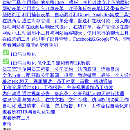
建站工具
使用我们的免费CMS、模板、主机以建立出色的网站
网站表单
使用自定义订单表单、注册和反馈表单以及带有条件
登陆页面
利用捕获表单、自动漏斗和Google Analytics集成工
在线商店
通过库存管理、订单处理、配送和在线付款，最大限
移动网站和在线商店
响应式设计、在线订单、客户管理尽在囊
网站小工具
启用小工具与网站游客聊天，使用流行的聊天工具
在线营销工具
通过电子邮件营销、Facebook或Google广
查看网站和商店的所有功能
HR与自动化
HR与自动化
优化工作流和管理HR数据
员工管理
使用员工档案、公司架构、访问权限、活动目录
文化与参与度
获取公司新闻、投票、致谢徽章、标签、个人通
移动HR
聊天、视频通话、员工档案、审批、移动通知
工作管理
通过KPI、工作报告、主管视图跟踪员工绩效
内部沟通
通过视频公告、备忘录、公开和私人聊天进行沟通
信息管理
与知识库、在线文档、文件存储、访问权限协同工作
自动化
通过请求、审批、费用报告、RPA、工作流程自动化来
查看所有HR与自动化功能
查看所有工具
定价