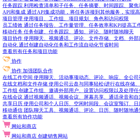
任务跟踪
利用检查清单和子任务、任务摘要、时间跟踪、聚焦
API和集成
通过API集成功能，将任务连接到其他服务，实现
项目管理
使用项目、工作组、项目规划、角色和访问权限
员工绩效
通过任务报告、工作量管理、任务效率和KPI提高工
移动任务
任务创建、任务跟踪、通知、评论、随时随地聊天
项目协作
使用聊天、视频通话、评论、文件存储、文档、外部
自动化
通过创建自动化任务和工作流自动化节省时间
查看所有任务和项目功能
协作
协作
加强团队合作
在线工作空间
使用聊天、活动事项动态、评论、响应、全公司
在线文档和文件存储
使用公司云盘与同事轻松j进行在线存储
工作组
创建工作组、邀请外部用户、设置访问权限以及处理任
在线会议
通过视频通话、视频会议、屏幕共享、通话录音和自
共享日历
使用公司和个人日历、空闲时间段、会议室预订、日
移动通信
团队聊天工具、视频通话、评论、日历、随时随地通
查看所有协作功能
网站和商店
网站和商店
创建销售网站