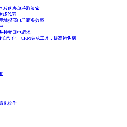
字段的表单获取线索
具生成线索
度地提高电子商务效率
中
并接受回电请求
告、营销自动化、CRM集成工具，提高销售额
知
简化操作