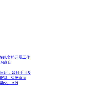
在线文档开展工作
RM商店
日历，皆触手可及
营销、登陆页面
动化、API