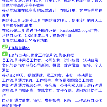
在线商店
通过库存管理、订单处理、配送和在线付款，最大
限度地提高电子商务效率
移动网站和在线商店
响应式设计、在线订单、客户管理尽在
囊中
网站小工具
启用小工具与网站游客聊天，使用流行的聊天工
具并接受回电请求
在线营销工具
通过电子邮件营销、Facebook或Google广告、
营销自动化、CRM集成工具，提高销售额
查看网站和商店的所有功能
HR与自动化
HR与自动化
优化工作流和管理HR数据
员工管理
使用员工档案、公司架构、访问权限、活动目录
文化与参与度
获取公司新闻、投票、致谢徽章、标签、个人
通知
移动HR
聊天、视频通话、员工档案、审批、移动通知
工作管理
通过KPI、工作报告、主管视图跟踪员工绩效
内部沟通
通过视频公告、备忘录、公开和私人聊天进行沟通
信息管理
与知识库、在线文档、文件存储、访问权限协同工
作
自动化
通过请求、审批、费用报告、RPA、工作流程自动化
来简化操作