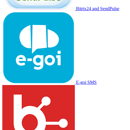
Bitrix24 and SendPulse
E-goi SMS