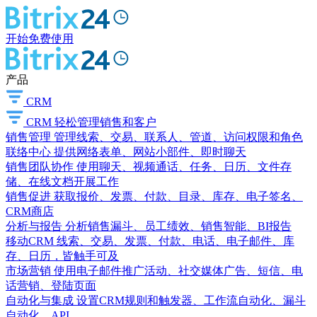
开始免费使用
产品
CRM
CRM
轻松管理销售和客户
销售管理
管理线索、交易、联系人、管道、访问权限和角色
联络中心
提供网络表单、网站小部件、即时聊天
销售团队协作
使用聊天、视频通话、任务、日历、文件存
储、在线文档开展工作
销售促进
获取报价、发票、付款、目录、库存、电子签名、
CRM商店
分析与报告
分析销售漏斗、员工绩效、销售智能、BI报告
移动CRM
线索、交易、发票、付款、电话、电子邮件、库
存、日历，皆触手可及
市场营销
使用电子邮件推广活动、社交媒体广告、短信、电
话营销、登陆页面
自动化与集成
设置CRM规则和触发器、工作流自动化、漏斗
自动化、API