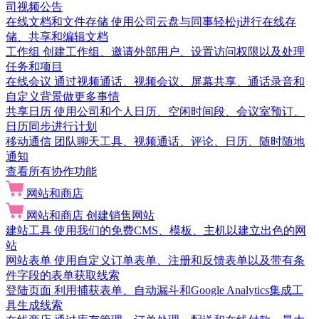
司视频公告
在线文档和文件存储
使用公司云盘与同事轻松j进行在线存
储、共享和编辑文档
工作组
创建工作组、邀请外部用户、设置访问权限以及处理
任务和项目
在线会议
通过视频通话、视频会议、屏幕共享、通话录音和
自定义背景做更多事情
共享日历
使用公司和个人日历、空闲时间段、会议室预订、
日历同步进行计划
移动通信
团队聊天工具、视频通话、评论、日历、随时随地
通知
查看所有协作功能
网站和商店
网站和商店
创建销售网站
建站工具
使用我们的免费CMS、模板、主机以建立出色的网
站
网站表单
使用自定义订单表单、注册和反馈表单以及带有条
件字段的表单获取线索
登陆页面
利用捕获表单、自动漏斗和Google Analytics集成工
具生成线索