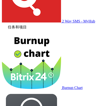
2 Way SMS - MyHub
任务和项目
Burnup Chart