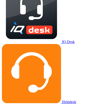
IQ.Desk
Helpdesk