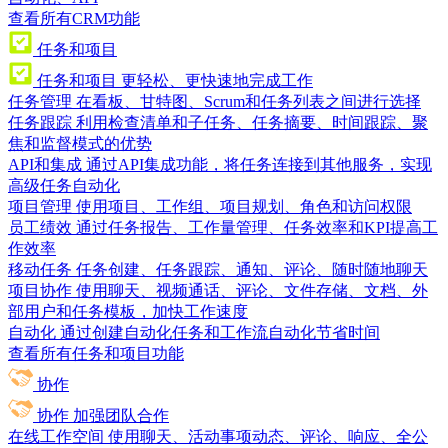
查看所有CRM功能
任务和项目
任务和项目
更轻松、更快速地完成工作
任务管理
在看板、甘特图、Scrum和任务列表之间进行选择
任务跟踪
利用检查清单和子任务、任务摘要、时间跟踪、聚
焦和监督模式的优势
API和集成
通过API集成功能，将任务连接到其他服务，实现
高级任务自动化
项目管理
使用项目、工作组、项目规划、角色和访问权限
员工绩效
通过任务报告、工作量管理、任务效率和KPI提高工
作效率
移动任务
任务创建、任务跟踪、通知、评论、随时随地聊天
项目协作
使用聊天、视频通话、评论、文件存储、文档、外
部用户和任务模板，加快工作速度
自动化
通过创建自动化任务和工作流自动化节省时间
查看所有任务和项目功能
协作
协作
加强团队合作
在线工作空间
使用聊天、活动事项动态、评论、响应、全公