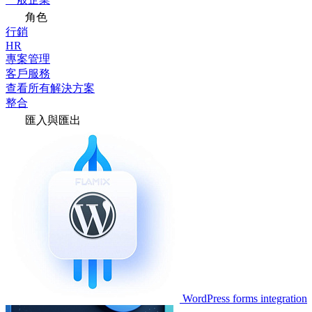
角色
行銷
HR
專案管理
客戶服務
查看所有解決方案
整合
匯入與匯出
WordPress forms integration