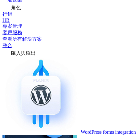
角色
行銷
HR
專案管理
客戶服務
查看所有解決方案
整合
匯入與匯出
WordPress forms integration