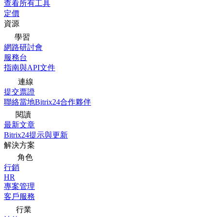
查看所有工具
定價
資源
學習
網路研討會
服務台
指南與API文件
連線
提交票證
聯絡當地Bitrix24合作夥伴
閱讀
最新文章
Bitrix24提示與更新
解決方案
角色
行銷
HR
專案管理
客戶服務
行業