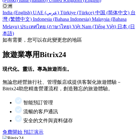
(Polski)
Italia (Italiano)
United Kingdom (English)
亞洲
India (English)
UAE (عربي)
Türkiye (Türkçe)
中国 (简体中文)
台
灣 (繁體中文)
Indonesia (Bahasa Indonesia)
Malaysia (Bahasa
Melayu)
ประเทศไทย (ภาษาไทย)
Việt Nam (Tiếng Việt)
日本 (日
本語)
如有需要，您可以在此變更您的地區
旅遊業專用Bitrix24
現代化。靈活。專為旅遊而生。
無論您經營旅行社、管理飯店或提供客製化旅遊體驗－
Bitrix24助您精進營運流程，創造難忘的旅遊體驗。
智能預訂管理
流暢的客戶通訊
安全的文件與資料儲存
免費開始
預訂演示