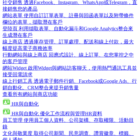
社交銷售
透過Facebook、Instagram、WhatsApp或Telegram，直
接銷售您的產品
網站表單
使用自訂訂單表單、註冊與回函表單以及附帶條件
欄位的表單，擷取潛在客戶
登陸頁
利用擷取表單、自動化漏斗和Google Analytics整合來
生成潛在客戶
線上商店
透過庫存管理、訂單處理、配送和線上付款，最大
幅度提高電子商務效率
行動網站與線上商店
回應式設計、線上訂單、在您掌控之中
的客戶管理
網站Widget
啟用Widget與網站訪客聊天，使用熱門通訊工具並
接受回電請求
線上行銷工具
透過電子郵件行銷、Facebook或Google Ads、行
銷自動化、CRM整合來提升銷售量
查看所有網站與商店功能
HR與自動化
HR與自動化
優化工作流程與管理HR資料
員工管理
使用員工個人資料、公司架構、存取權限、活動目
錄
文化與敬業度
取得公司新聞、民意調查、讚賞徽章、標籤、
個人通知