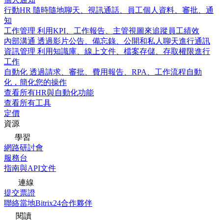
行動HR
隨時隨地聊天、視訊通話、員工個人資料、審批、通
知
工作管理
利用KPI、工作報告、主管視圖來追蹤員工績效
內部溝通
透過影片公告、備忘錄、公開和私人聊天進行通訊
資訊管理
利用知識庫、線上文件、檔案存儲、存取權限進行
工作
自動化
透過請求、審批、費用報告、RPA、工作流程自動
化，簡化您的操作
查看所有HR與自動化功能
查看所有工具
定價
資源
學習
網路研討會
服務台
指南與API文件
連線
提交票證
聯絡當地Bitrix24合作夥伴
閱讀