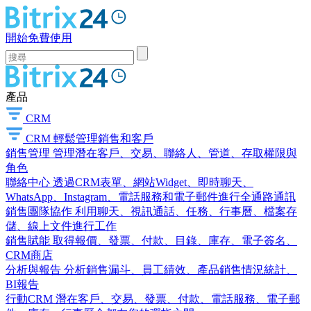
開始免費使用
產品
CRM
CRM
輕鬆管理銷售和客戶
銷售管理
管理潛在客戶、交易、聯絡人、管道、存取權限與
角色
聯絡中心
透過CRM表單、網站Widget、即時聊天、
WhatsApp、Instagram、電話服務和電子郵件進行全通路通訊
銷售團隊協作
利用聊天、視訊通話、任務、行事曆、檔案存
儲、線上文件進行工作
銷售賦能
取得報價、發票、付款、目錄、庫存、電子簽名、
CRM商店
分析與報告
分析銷售漏斗、員工績效、產品銷售情況統計、
BI報告
行動CRM
潛在客戶、交易、發票、付款、電話服務、電子郵