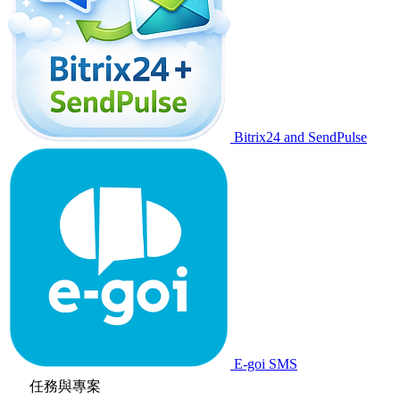
Bitrix24 and SendPulse
E-goi SMS
任務與專案