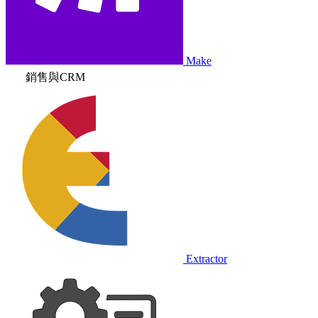
Make
銷售與CRM
Extractor