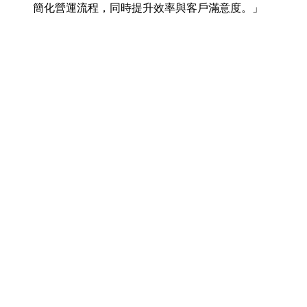
簡化營運流程，同時提升效率與客戶滿意度。」
Felipe Fernández
銷售與市場總監，Cayuga
「從一開始，我們就對 Bitrix24 提供的眾多實用功能組
合感到驚艷。我們在專案管理、CRM 和公司內部通訊領
域都使用 Bitrix24。」
Dominik Groebler
CEO, immoveo.de