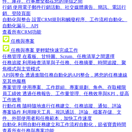
件、庫存、行事曆全都在您的彈指之間
行銷
使用電子郵件行銷活動、社交媒體廣告、簡訊、電話行
銷、登陸頁面
自動化與整合
設置CRM規則和觸發程序、工作流程自動化、
自動化漏斗、API
查看所有CRM功能
任務與專案
任務與專案
更輕鬆快速完成工作
任務管理
在看板、甘特圖、Scrum、任務清單之間選擇
任務追蹤
利用檢查清單與子任務、任務摘要、時間追蹤、聚
焦模式與主管模式
API與整合
透過進階任務自動化的API整合，將您的任務連線
至其他服務
專案管理
使用專案、工作群組、專案規劃、角色、存取權限
員工績效
透過任務報告、工作量管理、任務效率與KPI，提高
工作效率
行動任務
隨時隨地進行任務建立、任務追蹤、通知、評論
專案協作
利用聊天工具、視訊通話、評論、檔案存儲、文
件、外部使用者和任務範本，加快工作速度
自動化
利用自動任務建立和工作流程自動化，節省寶貴時間
查看所有任務與專案功能