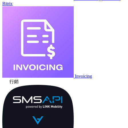
Bitrix
Invoicing
行銷