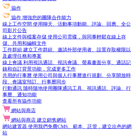
協作
協作
增強您的團隊合作能力
線上工作空間
使用聊天、活動事項動能、評論、回應、全公
司影片公告
線上文件與檔案存儲
使用公司雲碟，與同事輕鬆在線上存
儲、共用和編輯文件
工作群組
建立工作群組、邀請外部使用者、設置存取權限以
及處理任務和專案
線上會議
利用視訊通話、視訊會議、螢幕畫面分享、通話記
錄和自訂背景功能，完成更多工作
共用的行事曆
使用公司與個人行事曆進行規劃、分享開放時
段、會議室預訂、行事曆同步
行動通訊
隨時隨地使用團隊通訊工具、視訊通話、評論、行
事曆、通知功能
查看所有協作功能
網站與商店
網站與商店
建立銷售網站
網站建置器
使用我們免費CMS、範本、託管，建立出色的網
站