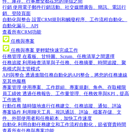
件、庫存、行事曆全都在您的彈指之間
行銷
使用電子郵件行銷活動、社交媒體廣告、簡訊、電話行
銷、登陸頁面
自動化與整合
設置CRM規則和觸發程序、工作流程自動化、
自動化漏斗、API
查看所有CRM功能
任務與專案
任務與專案
更輕鬆快速完成工作
任務管理
在看板、甘特圖、Scrum、任務清單之間選擇
任務追蹤
利用檢查清單與子任務、任務摘要、時間追蹤、聚
焦模式與主管模式
API與整合
透過進階任務自動化的API整合，將您的任務連線
至其他服務
專案管理
使用專案、工作群組、專案規劃、角色、存取權限
員工績效
透過任務報告、工作量管理、任務效率與KPI，提高
工作效率
行動任務
隨時隨地進行任務建立、任務追蹤、通知、評論
專案協作
利用聊天工具、視訊通話、評論、檔案存儲、文
件、外部使用者和任務範本，加快工作速度
自動化
利用自動任務建立和工作流程自動化，節省寶貴時間
查看所有任務與專案功能