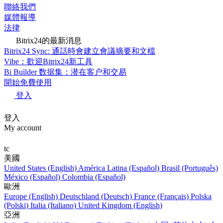
聯絡我們
媒體報導
法律
Bitrix24的最新消息
Bitrix24 Sync: 通話時會建立會議摘要和文檔
Vibe：歡迎Bitrix24新工具
Bi Builder 数据集：潜在客户和交易
開始免費使用
登入
登入
My account
tc
美國
United States (English)
América Latina (Español)
Brasil (Português)
México (Español)
Colombia (Español)
歐洲
Europe (English)
Deutschland (Deutsch)
France (Français)
Polska
(Polski)
Italia (Italiano)
United Kingdom (English)
亞洲