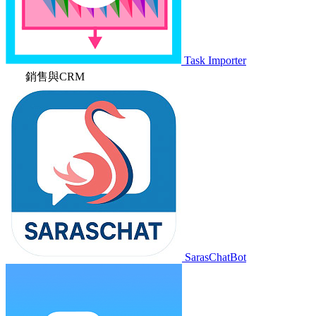
Task Importer
銷售與CRM
SarasChatBot