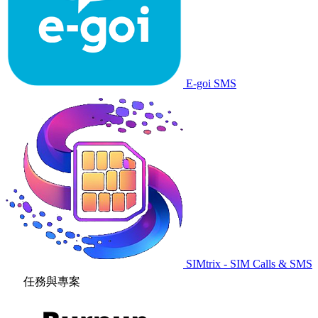
E-goi SMS
SIMtrix - SIM Calls & SMS
任務與專案