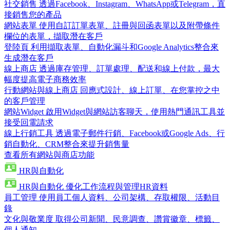
社交銷售
透過Facebook、Instagram、WhatsApp或Telegram，直
接銷售您的產品
網站表單
使用自訂訂單表單、註冊與回函表單以及附帶條件
欄位的表單，擷取潛在客戶
登陸頁
利用擷取表單、自動化漏斗和Google Analytics整合來
生成潛在客戶
線上商店
透過庫存管理、訂單處理、配送和線上付款，最大
幅度提高電子商務效率
行動網站與線上商店
回應式設計、線上訂單、在您掌控之中
的客戶管理
網站Widget
啟用Widget與網站訪客聊天，使用熱門通訊工具並
接受回電請求
線上行銷工具
透過電子郵件行銷、Facebook或Google Ads、行
銷自動化、CRM整合來提升銷售量
查看所有網站與商店功能
HR與自動化
HR與自動化
優化工作流程與管理HR資料
員工管理
使用員工個人資料、公司架構、存取權限、活動目
錄
文化與敬業度
取得公司新聞、民意調查、讚賞徽章、標籤、
個人通知