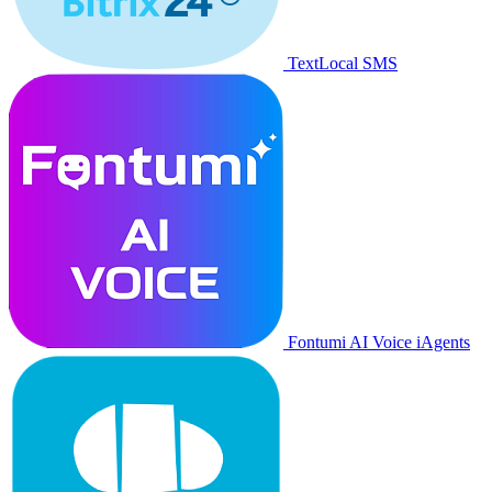
TextLocal SMS
Fontumi AI Voice iAgents