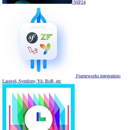
NIP24
Frameworks integration:
Laravel, Symfony, Yii, RoR, etc