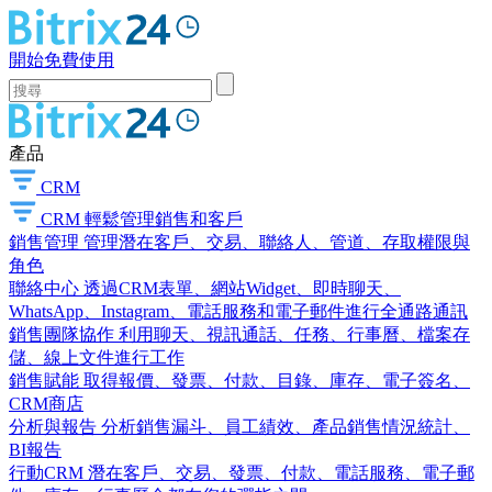
開始免費使用
產品
CRM
CRM
輕鬆管理銷售和客戶
銷售管理
管理潛在客戶、交易、聯絡人、管道、存取權限與
角色
聯絡中心
透過CRM表單、網站Widget、即時聊天、
WhatsApp、Instagram、電話服務和電子郵件進行全通路通訊
銷售團隊協作
利用聊天、視訊通話、任務、行事曆、檔案存
儲、線上文件進行工作
銷售賦能
取得報價、發票、付款、目錄、庫存、電子簽名、
CRM商店
分析與報告
分析銷售漏斗、員工績效、產品銷售情況統計、
BI報告
行動CRM
潛在客戶、交易、發票、付款、電話服務、電子郵