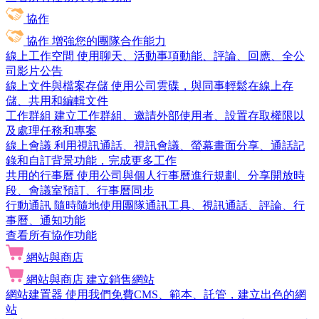
協作
協作
增強您的團隊合作能力
線上工作空間
使用聊天、活動事項動能、評論、回應、全公
司影片公告
線上文件與檔案存儲
使用公司雲碟，與同事輕鬆在線上存
儲、共用和編輯文件
工作群組
建立工作群組、邀請外部使用者、設置存取權限以
及處理任務和專案
線上會議
利用視訊通話、視訊會議、螢幕畫面分享、通話記
錄和自訂背景功能，完成更多工作
共用的行事曆
使用公司與個人行事曆進行規劃、分享開放時
段、會議室預訂、行事曆同步
行動通訊
隨時隨地使用團隊通訊工具、視訊通話、評論、行
事曆、通知功能
查看所有協作功能
網站與商店
網站與商店
建立銷售網站
網站建置器
使用我們免費CMS、範本、託管，建立出色的網
站