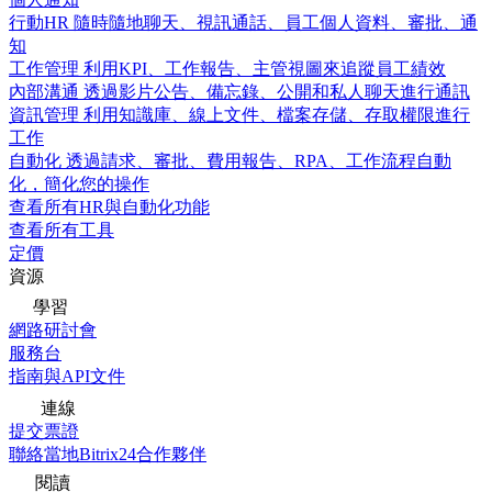
行動HR
隨時隨地聊天、視訊通話、員工個人資料、審批、通
知
工作管理
利用KPI、工作報告、主管視圖來追蹤員工績效
內部溝通
透過影片公告、備忘錄、公開和私人聊天進行通訊
資訊管理
利用知識庫、線上文件、檔案存儲、存取權限進行
工作
自動化
透過請求、審批、費用報告、RPA、工作流程自動
化，簡化您的操作
查看所有HR與自動化功能
查看所有工具
定價
資源
學習
網路研討會
服務台
指南與API文件
連線
提交票證
聯絡當地Bitrix24合作夥伴
閱讀