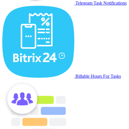
Telegram Task Notifications
Billable Hours For Tasks