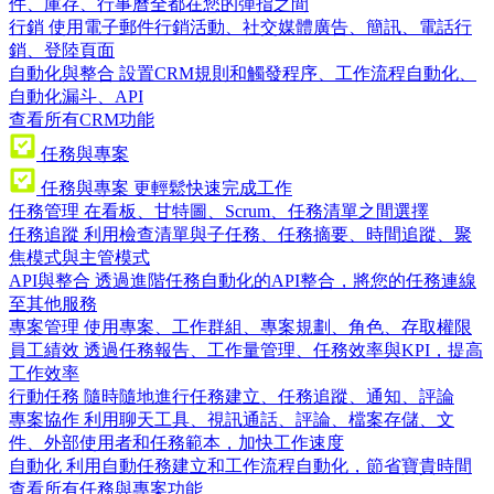
件、庫存、行事曆全都在您的彈指之間
行銷
使用電子郵件行銷活動、社交媒體廣告、簡訊、電話行
銷、登陸頁面
自動化與整合
設置CRM規則和觸發程序、工作流程自動化、
自動化漏斗、API
查看所有CRM功能
任務與專案
任務與專案
更輕鬆快速完成工作
任務管理
在看板、甘特圖、Scrum、任務清單之間選擇
任務追蹤
利用檢查清單與子任務、任務摘要、時間追蹤、聚
焦模式與主管模式
API與整合
透過進階任務自動化的API整合，將您的任務連線
至其他服務
專案管理
使用專案、工作群組、專案規劃、角色、存取權限
員工績效
透過任務報告、工作量管理、任務效率與KPI，提高
工作效率
行動任務
隨時隨地進行任務建立、任務追蹤、通知、評論
專案協作
利用聊天工具、視訊通話、評論、檔案存儲、文
件、外部使用者和任務範本，加快工作速度
自動化
利用自動任務建立和工作流程自動化，節省寶貴時間
查看所有任務與專案功能