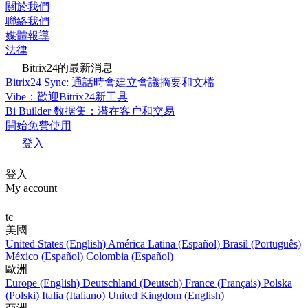
關於我們
聯絡我們
媒體報導
法律
Bitrix24的最新消息
Bitrix24 Sync: 通話時會建立會議摘要和文檔
Vibe：歡迎Bitrix24新工具
Bi Builder 数据集：潜在客户和交易
開始免費使用
登入
登入
My account
tc
美國
United States (English)
América Latina (Español)
Brasil (Português)
México (Español)
Colombia (Español)
歐洲
Europe (English)
Deutschland (Deutsch)
France (Français)
Polska
(Polski)
Italia (Italiano)
United Kingdom (English)