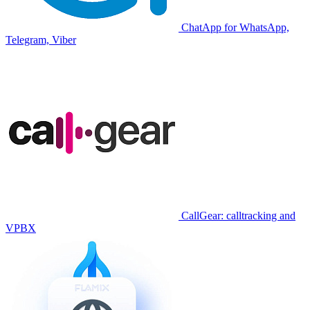
ChatApp for WhatsApp,
Telegram, Viber
CallGear: calltracking and
VPBX