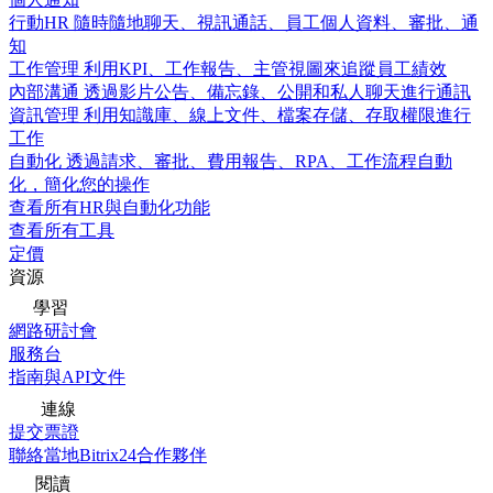
行動HR
隨時隨地聊天、視訊通話、員工個人資料、審批、通
知
工作管理
利用KPI、工作報告、主管視圖來追蹤員工績效
內部溝通
透過影片公告、備忘錄、公開和私人聊天進行通訊
資訊管理
利用知識庫、線上文件、檔案存儲、存取權限進行
工作
自動化
透過請求、審批、費用報告、RPA、工作流程自動
化，簡化您的操作
查看所有HR與自動化功能
查看所有工具
定價
資源
學習
網路研討會
服務台
指南與API文件
連線
提交票證
聯絡當地Bitrix24合作夥伴
閱讀