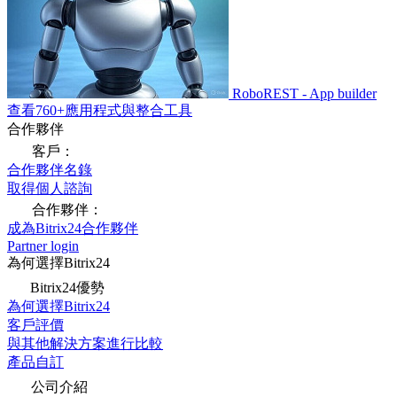
RoboREST - App builder
查看760+應用程式與整合工具
合作夥伴
客戶：
合作夥伴名錄
取得個人諮詢
合作夥伴：
成為Bitrix24合作夥伴
Partner login
為何選擇Bitrix24
Bitrix24優勢
為何選擇Bitrix24
客戶評價
與其他解決方案進行比較
產品自訂
公司介紹