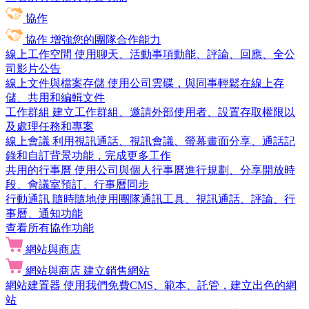
協作
協作
增強您的團隊合作能力
線上工作空間
使用聊天、活動事項動能、評論、回應、全公
司影片公告
線上文件與檔案存儲
使用公司雲碟，與同事輕鬆在線上存
儲、共用和編輯文件
工作群組
建立工作群組、邀請外部使用者、設置存取權限以
及處理任務和專案
線上會議
利用視訊通話、視訊會議、螢幕畫面分享、通話記
錄和自訂背景功能，完成更多工作
共用的行事曆
使用公司與個人行事曆進行規劃、分享開放時
段、會議室預訂、行事曆同步
行動通訊
隨時隨地使用團隊通訊工具、視訊通話、評論、行
事曆、通知功能
查看所有協作功能
網站與商店
網站與商店
建立銷售網站
網站建置器
使用我們免費CMS、範本、託管，建立出色的網
站