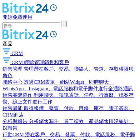
開始免費使用
產品
CRM
CRM
輕鬆管理銷售和客戶
銷售管理
管理潛在客戶、交易、聯絡人、管道、存取權限與
角色
聯絡中心
透過CRM表單、網站Widget、即時聊天、
WhatsApp、Instagram、電話服務和電子郵件進行全通路通訊
銷售團隊協作
利用聊天、視訊通話、任務、行事曆、檔案存
儲、線上文件進行工作
銷售賦能
取得報價、發票、付款、目錄、庫存、電子簽名、
CRM商店
分析與報告
分析銷售漏斗、員工績效、產品銷售情況統計、
BI報告
行動CRM
潛在客戶、交易、發票、付款、電話服務、電子郵