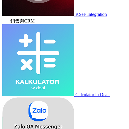
KSeF Integration
銷售與CRM
Calculator in Deals