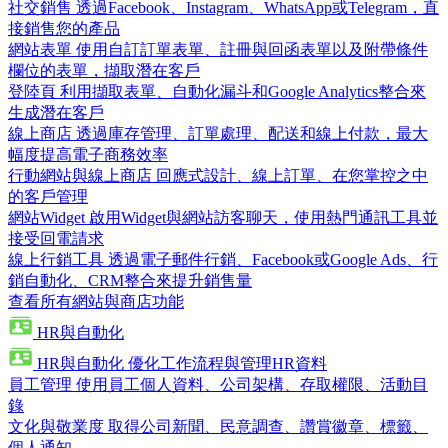
社交銷售
透過Facebook、Instagram、WhatsApp或Telegram，直
接銷售您的產品
網站表單
使用自訂訂單表單、註冊與回函表單以及附帶條件
欄位的表單，擷取潛在客戶
登陸頁
利用擷取表單、自動化漏斗和Google Analytics整合來
生成潛在客戶
線上商店
透過庫存管理、訂單處理、配送和線上付款，最大
幅度提高電子商務效率
行動網站與線上商店
回應式設計、線上訂單、在您掌控之中
的客戶管理
網站Widget
啟用Widget與網站訪客聊天，使用熱門通訊工具並
接受回電請求
線上行銷工具
透過電子郵件行銷、Facebook或Google Ads、行
銷自動化、CRM整合來提升銷售量
查看所有網站與商店功能
HR與自動化
HR與自動化
優化工作流程與管理HR資料
員工管理
使用員工個人資料、公司架構、存取權限、活動目
錄
文化與敬業度
取得公司新聞、民意調查、讚賞徽章、標籤、
個人通知