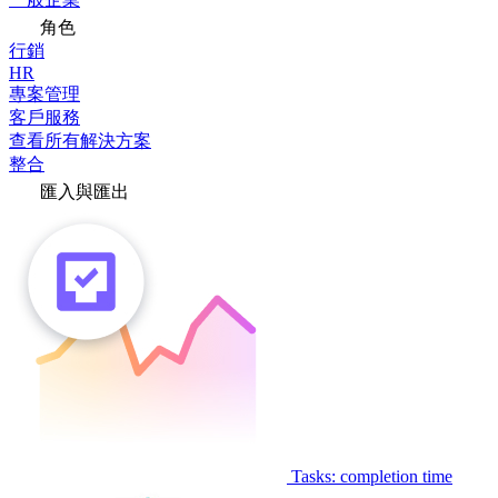
角色
行銷
HR
專案管理
客戶服務
查看所有解決方案
整合
匯入與匯出
Tasks: completion time