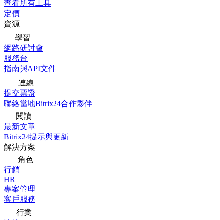
查看所有工具
定價
資源
學習
網路研討會
服務台
指南與API文件
連線
提交票證
聯絡當地Bitrix24合作夥伴
閱讀
最新文章
Bitrix24提示與更新
解決方案
角色
行銷
HR
專案管理
客戶服務
行業