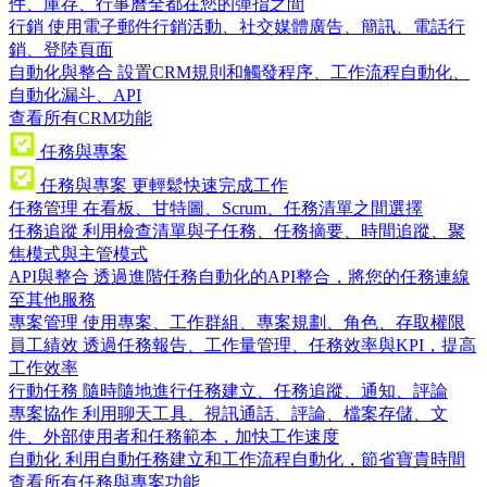
件、庫存、行事曆全都在您的彈指之間
行銷
使用電子郵件行銷活動、社交媒體廣告、簡訊、電話行
銷、登陸頁面
自動化與整合
設置CRM規則和觸發程序、工作流程自動化、
自動化漏斗、API
查看所有CRM功能
任務與專案
任務與專案
更輕鬆快速完成工作
任務管理
在看板、甘特圖、Scrum、任務清單之間選擇
任務追蹤
利用檢查清單與子任務、任務摘要、時間追蹤、聚
焦模式與主管模式
API與整合
透過進階任務自動化的API整合，將您的任務連線
至其他服務
專案管理
使用專案、工作群組、專案規劃、角色、存取權限
員工績效
透過任務報告、工作量管理、任務效率與KPI，提高
工作效率
行動任務
隨時隨地進行任務建立、任務追蹤、通知、評論
專案協作
利用聊天工具、視訊通話、評論、檔案存儲、文
件、外部使用者和任務範本，加快工作速度
自動化
利用自動任務建立和工作流程自動化，節省寶貴時間
查看所有任務與專案功能