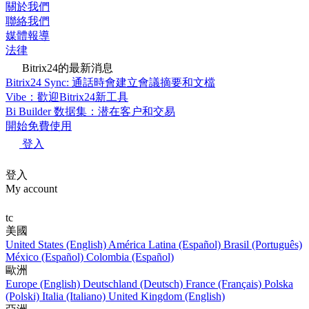
關於我們
聯絡我們
媒體報導
法律
Bitrix24的最新消息
Bitrix24 Sync: 通話時會建立會議摘要和文檔
Vibe：歡迎Bitrix24新工具
Bi Builder 数据集：潜在客户和交易
開始免費使用
登入
登入
My account
tc
美國
United States (English)
América Latina (Español)
Brasil (Português)
México (Español)
Colombia (Español)
歐洲
Europe (English)
Deutschland (Deutsch)
France (Français)
Polska
(Polski)
Italia (Italiano)
United Kingdom (English)