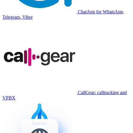
ChatApp for WhatsApp,
Telegram, Viber
CallGear: calltracking and
VPBX