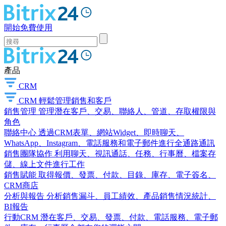
開始免費使用
產品
CRM
CRM
輕鬆管理銷售和客戶
銷售管理
管理潛在客戶、交易、聯絡人、管道、存取權限與
角色
聯絡中心
透過CRM表單、網站Widget、即時聊天、
WhatsApp、Instagram、電話服務和電子郵件進行全通路通訊
銷售團隊協作
利用聊天、視訊通話、任務、行事曆、檔案存
儲、線上文件進行工作
銷售賦能
取得報價、發票、付款、目錄、庫存、電子簽名、
CRM商店
分析與報告
分析銷售漏斗、員工績效、產品銷售情況統計、
BI報告
行動CRM
潛在客戶、交易、發票、付款、電話服務、電子郵