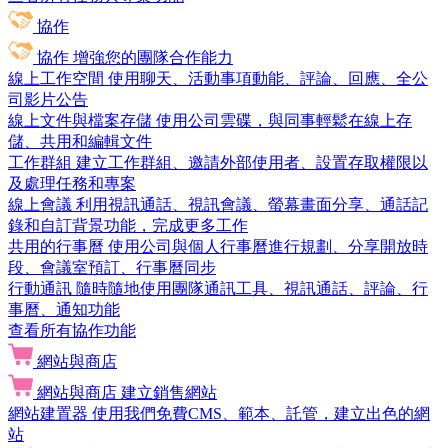
協作
協作
增強您的團隊合作能力
線上工作空間
使用聊天、活動事項動能、評論、回應、全公
司影片公告
線上文件與檔案存儲
使用公司雲碟，與同事輕鬆在線上存
儲、共用和編輯文件
工作群組
建立工作群組、邀請外部使用者、設置存取權限以
及處理任務和專案
線上會議
利用視訊通話、視訊會議、螢幕畫面分享、通話記
錄和自訂背景功能，完成更多工作
共用的行事曆
使用公司與個人行事曆進行規劃、分享開放時
段、會議室預訂、行事曆同步
行動通訊
隨時隨地使用團隊通訊工具、視訊通話、評論、行
事曆、通知功能
查看所有協作功能
網站與商店
網站與商店
建立銷售網站
網站建置器
使用我們免費CMS、範本、託管，建立出色的網
站