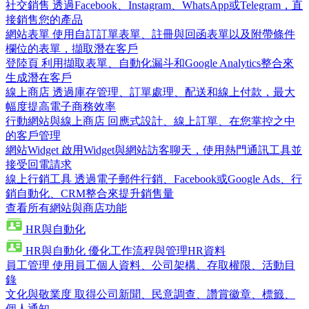
社交銷售
透過Facebook、Instagram、WhatsApp或Telegram，直
接銷售您的產品
網站表單
使用自訂訂單表單、註冊與回函表單以及附帶條件
欄位的表單，擷取潛在客戶
登陸頁
利用擷取表單、自動化漏斗和Google Analytics整合來
生成潛在客戶
線上商店
透過庫存管理、訂單處理、配送和線上付款，最大
幅度提高電子商務效率
行動網站與線上商店
回應式設計、線上訂單、在您掌控之中
的客戶管理
網站Widget
啟用Widget與網站訪客聊天，使用熱門通訊工具並
接受回電請求
線上行銷工具
透過電子郵件行銷、Facebook或Google Ads、行
銷自動化、CRM整合來提升銷售量
查看所有網站與商店功能
HR與自動化
HR與自動化
優化工作流程與管理HR資料
員工管理
使用員工個人資料、公司架構、存取權限、活動目
錄
文化與敬業度
取得公司新聞、民意調查、讚賞徽章、標籤、
個人通知