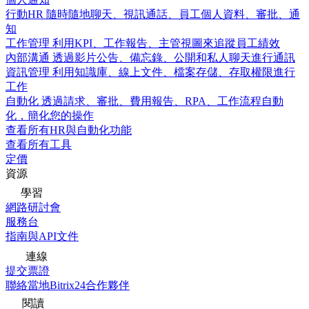
行動HR
隨時隨地聊天、視訊通話、員工個人資料、審批、通
知
工作管理
利用KPI、工作報告、主管視圖來追蹤員工績效
內部溝通
透過影片公告、備忘錄、公開和私人聊天進行通訊
資訊管理
利用知識庫、線上文件、檔案存儲、存取權限進行
工作
自動化
透過請求、審批、費用報告、RPA、工作流程自動
化，簡化您的操作
查看所有HR與自動化功能
查看所有工具
定價
資源
學習
網路研討會
服務台
指南與API文件
連線
提交票證
聯絡當地Bitrix24合作夥伴
閱讀