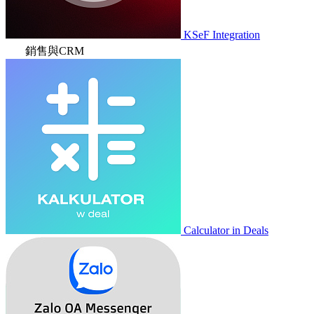
KSeF Integration
銷售與CRM
Calculator in Deals