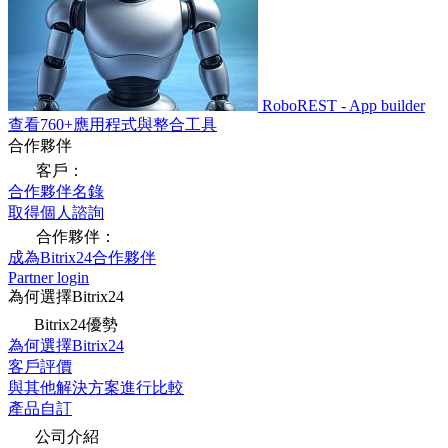
RoboREST - App builder
查看760+應用程式與整合工具
合作夥伴
客戶：
合作夥伴名錄
取得個人諮詢
合作夥伴：
成為Bitrix24合作夥伴
Partner login
為何選擇Bitrix24
Bitrix24優勢
為何選擇Bitrix24
客戶評價
與其他解決方案進行比較
產品自訂
公司介紹