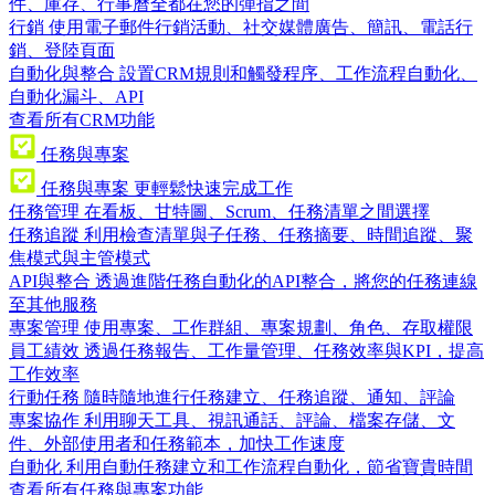
件、庫存、行事曆全都在您的彈指之間
行銷
使用電子郵件行銷活動、社交媒體廣告、簡訊、電話行
銷、登陸頁面
自動化與整合
設置CRM規則和觸發程序、工作流程自動化、
自動化漏斗、API
查看所有CRM功能
任務與專案
任務與專案
更輕鬆快速完成工作
任務管理
在看板、甘特圖、Scrum、任務清單之間選擇
任務追蹤
利用檢查清單與子任務、任務摘要、時間追蹤、聚
焦模式與主管模式
API與整合
透過進階任務自動化的API整合，將您的任務連線
至其他服務
專案管理
使用專案、工作群組、專案規劃、角色、存取權限
員工績效
透過任務報告、工作量管理、任務效率與KPI，提高
工作效率
行動任務
隨時隨地進行任務建立、任務追蹤、通知、評論
專案協作
利用聊天工具、視訊通話、評論、檔案存儲、文
件、外部使用者和任務範本，加快工作速度
自動化
利用自動任務建立和工作流程自動化，節省寶貴時間
查看所有任務與專案功能