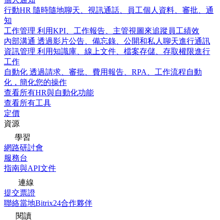
行動HR
隨時隨地聊天、視訊通話、員工個人資料、審批、通
知
工作管理
利用KPI、工作報告、主管視圖來追蹤員工績效
內部溝通
透過影片公告、備忘錄、公開和私人聊天進行通訊
資訊管理
利用知識庫、線上文件、檔案存儲、存取權限進行
工作
自動化
透過請求、審批、費用報告、RPA、工作流程自動
化，簡化您的操作
查看所有HR與自動化功能
查看所有工具
定價
資源
學習
網路研討會
服務台
指南與API文件
連線
提交票證
聯絡當地Bitrix24合作夥伴
閱讀