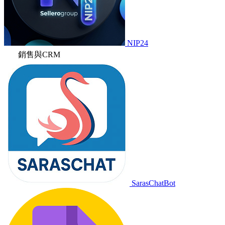
NIP24
銷售與CRM
SarasChatBot