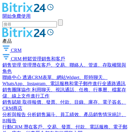
開始免費使用
產品
CRM
CRM
輕鬆管理銷售和客戶
銷售管理
管理潛在客戶、交易、聯絡人、管道、存取權限與
角色
聯絡中心
透過CRM表單、網站Widget、即時聊天、
WhatsApp、Instagram、電話服務和電子郵件進行全通路通訊
銷售團隊協作
利用聊天、視訊通話、任務、行事曆、檔案存
儲、線上文件進行工作
銷售賦能
取得報價、發票、付款、目錄、庫存、電子簽名、
CRM商店
分析與報告
分析銷售漏斗、員工績效、產品銷售情況統計、
BI報告
行動CRM
潛在客戶、交易、發票、付款、電話服務、電子郵