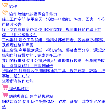
協作
協作
增強您的團隊合作能力
線上工作空間
使用聊天、活動事項動能、評論、回應、全公
司影片公告
線上文件與檔案存儲
使用公司雲碟，與同事輕鬆在線上存
儲、共用和編輯文件
工作群組
建立工作群組、邀請外部使用者、設置存取權限以
及處理任務和專案
線上會議
利用視訊通話、視訊會議、螢幕畫面分享、通話記
錄和自訂背景功能，完成更多工作
共用的行事曆
使用公司與個人行事曆進行規劃、分享開放時
段、會議室預訂、行事曆同步
行動通訊
隨時隨地使用團隊通訊工具、視訊通話、評論、行
事曆、通知功能
查看所有協作功能
網站與商店
網站與商店
建立銷售網站
網站建置器
使用我們免費CMS、範本、託管，建立出色的網
站