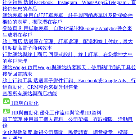
社交銷售
透過Facebook、Instagram、WhatsApp或Telegram，直
接銷售您的產品
網站表單
使用自訂訂單表單、註冊與回函表單以及附帶條件
欄位的表單，擷取潛在客戶
登陸頁
利用擷取表單、自動化漏斗和Google Analytics整合來
生成潛在客戶
線上商店
透過庫存管理、訂單處理、配送和線上付款，最大
幅度提高電子商務效率
行動網站與線上商店
回應式設計、線上訂單、在您掌控之中
的客戶管理
網站Widget
啟用Widget與網站訪客聊天，使用熱門通訊工具並
接受回電請求
線上行銷工具
透過電子郵件行銷、Facebook或Google Ads、行
銷自動化、CRM整合來提升銷售量
查看所有網站與商店功能
HR與自動化
HR與自動化
優化工作流程與管理HR資料
員工管理
使用員工個人資料、公司架構、存取權限、活動目
錄
文化與敬業度
取得公司新聞、民意調查、讚賞徽章、標籤、
個人通知