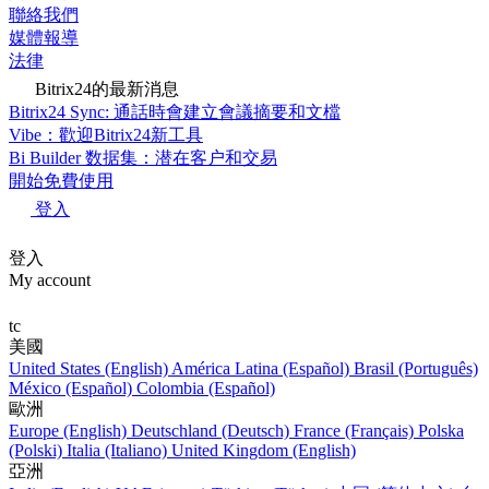
聯絡我們
媒體報導
法律
Bitrix24的最新消息
Bitrix24 Sync: 通話時會建立會議摘要和文檔
Vibe：歡迎Bitrix24新工具
Bi Builder 数据集：潜在客户和交易
開始免費使用
登入
登入
My account
tc
美國
United States (English)
América Latina (Español)
Brasil (Português)
México (Español)
Colombia (Español)
歐洲
Europe (English)
Deutschland (Deutsch)
France (Français)
Polska
(Polski)
Italia (Italiano)
United Kingdom (English)
亞洲