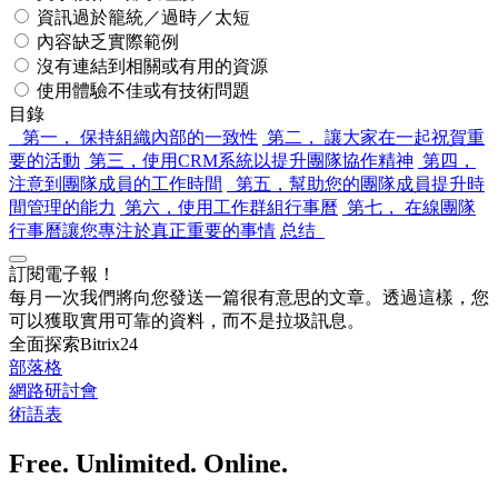
資訊過於籠統／過時／太短
內容缺乏實際範例
沒有連結到相關或有用的資源
使用體驗不佳或有技術問題
目錄
第一， 保持組織內部的一致性
第二， 讓大家在一起祝賀重
要的活動
第三，使用CRM系統以提升團隊協作精神
第四，
注意到團隊成員的工作時間
第五，幫助您的團隊成員提升時
間管理的能力
第六，使用工作群組行事曆
第七， 在線團隊
行事曆讓您專注於真正重要的事情
总结
訂閱電子報！
每月一次我們將向您發送一篇很有意思的文章。透過這樣，您
可以獲取實用可靠的資料，而不是拉圾訊息。
全面探索Bitrix24
部落格
網路研討會
術語表
Free. Unlimited. Online.