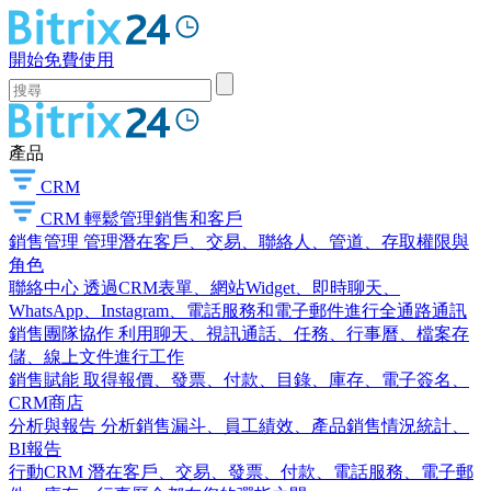
開始免費使用
產品
CRM
CRM
輕鬆管理銷售和客戶
銷售管理
管理潛在客戶、交易、聯絡人、管道、存取權限與
角色
聯絡中心
透過CRM表單、網站Widget、即時聊天、
WhatsApp、Instagram、電話服務和電子郵件進行全通路通訊
銷售團隊協作
利用聊天、視訊通話、任務、行事曆、檔案存
儲、線上文件進行工作
銷售賦能
取得報價、發票、付款、目錄、庫存、電子簽名、
CRM商店
分析與報告
分析銷售漏斗、員工績效、產品銷售情況統計、
BI報告
行動CRM
潛在客戶、交易、發票、付款、電話服務、電子郵