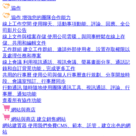
協作
協作
增強您的團隊合作能力
線上工作空間
使用聊天、活動事項動能、評論、回應、全公
司影片公告
線上文件與檔案存儲
使用公司雲碟，與同事輕鬆在線上存
儲、共用和編輯文件
工作群組
建立工作群組、邀請外部使用者、設置存取權限以
及處理任務和專案
線上會議
利用視訊通話、視訊會議、螢幕畫面分享、通話記
錄和自訂背景功能，完成更多工作
共用的行事曆
使用公司與個人行事曆進行規劃、分享開放時
段、會議室預訂、行事曆同步
行動通訊
隨時隨地使用團隊通訊工具、視訊通話、評論、行
事曆、通知功能
查看所有協作功能
網站與商店
網站與商店
建立銷售網站
網站建置器
使用我們免費CMS、範本、託管，建立出色的網
站