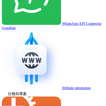
WhatsApp API Connector
Gupshup
Website integration
任務與專案