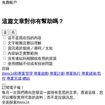
免費帳戶
這篇文章對你有幫助嗎？
是
否
這不是我在找的內容
文字複雜且難以理解
資訊過於籠統／過時／太短
內容缺乏實際範例
沒有連結到相關或有用的資源
使用體驗不佳或有技術問題
目錄
Bitrix24和專案管理
專案啟動
專案計劃
專案執行
專案績效/監
控
專案完成
總結
訂閱電子報！
每月一次我們將向您發送一篇很有意思的文章。透過這樣，您
可以獲取實用可靠的資料，而不是拉圾訊息。
全面探索Bitrix24