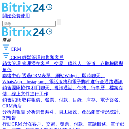
開始免費使用
產品
CRM
CRM
輕鬆管理銷售和客戶
銷售管理
管理潛在客戶、交易、聯絡人、管道、存取權限與
角色
聯絡中心
透過CRM表單、網站Widget、即時聊天、
WhatsApp、Instagram、電話服務和電子郵件進行全通路通訊
銷售團隊協作
利用聊天、視訊通話、任務、行事曆、檔案存
儲、線上文件進行工作
銷售賦能
取得報價、發票、付款、目錄、庫存、電子簽名、
CRM商店
分析與報告
分析銷售漏斗、員工績效、產品銷售情況統計、
BI報告
行動CRM
潛在客戶、交易、發票、付款、電話服務、電子郵