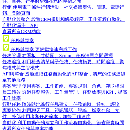
件、庫存、行事曆全都在您的彈指之間
行銷
使用電子郵件行銷活動、社交媒體廣告、簡訊、電話行
銷、登陸頁面
自動化與整合
設置CRM規則和觸發程序、工作流程自動化、
自動化漏斗、API
查看所有CRM功能
任務與專案
任務與專案
更輕鬆快速完成工作
任務管理
在看板、甘特圖、Scrum、任務清單之間選擇
任務追蹤
利用檢查清單與子任務、任務摘要、時間追蹤、聚
焦模式與主管模式
API與整合
透過進階任務自動化的API整合，將您的任務連線
至其他服務
專案管理
使用專案、工作群組、專案規劃、角色、存取權限
員工績效
透過任務報告、工作量管理、任務效率與KPI，提高
工作效率
行動任務
隨時隨地進行任務建立、任務追蹤、通知、評論
專案協作
利用聊天工具、視訊通話、評論、檔案存儲、文
件、外部使用者和任務範本，加快工作速度
自動化
利用自動任務建立和工作流程自動化，節省寶貴時間
查看所有任務與專案功能