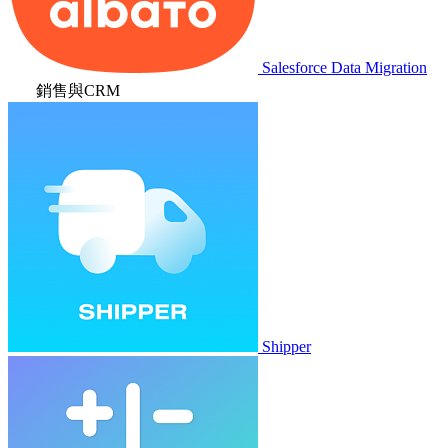
Salesforce Data Migration
銷售與CRM
Shipper