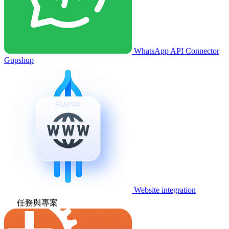
WhatsApp API Connector
Gupshup
Website integration
任務與專案