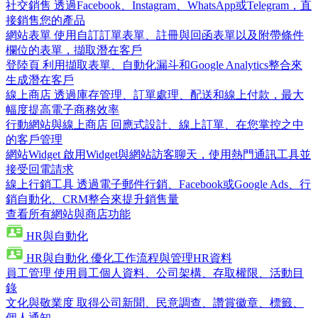
社交銷售
透過Facebook、Instagram、WhatsApp或Telegram，直
接銷售您的產品
網站表單
使用自訂訂單表單、註冊與回函表單以及附帶條件
欄位的表單，擷取潛在客戶
登陸頁
利用擷取表單、自動化漏斗和Google Analytics整合來
生成潛在客戶
線上商店
透過庫存管理、訂單處理、配送和線上付款，最大
幅度提高電子商務效率
行動網站與線上商店
回應式設計、線上訂單、在您掌控之中
的客戶管理
網站Widget
啟用Widget與網站訪客聊天，使用熱門通訊工具並
接受回電請求
線上行銷工具
透過電子郵件行銷、Facebook或Google Ads、行
銷自動化、CRM整合來提升銷售量
查看所有網站與商店功能
HR與自動化
HR與自動化
優化工作流程與管理HR資料
員工管理
使用員工個人資料、公司架構、存取權限、活動目
錄
文化與敬業度
取得公司新聞、民意調查、讚賞徽章、標籤、
個人通知