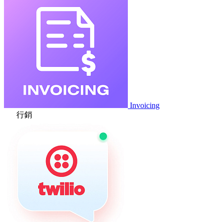
Invoicing
行銷