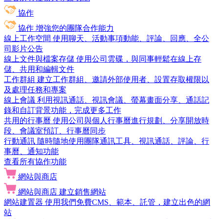
協作
協作
增強您的團隊合作能力
線上工作空間
使用聊天、活動事項動能、評論、回應、全公
司影片公告
線上文件與檔案存儲
使用公司雲碟，與同事輕鬆在線上存
儲、共用和編輯文件
工作群組
建立工作群組、邀請外部使用者、設置存取權限以
及處理任務和專案
線上會議
利用視訊通話、視訊會議、螢幕畫面分享、通話記
錄和自訂背景功能，完成更多工作
共用的行事曆
使用公司與個人行事曆進行規劃、分享開放時
段、會議室預訂、行事曆同步
行動通訊
隨時隨地使用團隊通訊工具、視訊通話、評論、行
事曆、通知功能
查看所有協作功能
網站與商店
網站與商店
建立銷售網站
網站建置器
使用我們免費CMS、範本、託管，建立出色的網
站