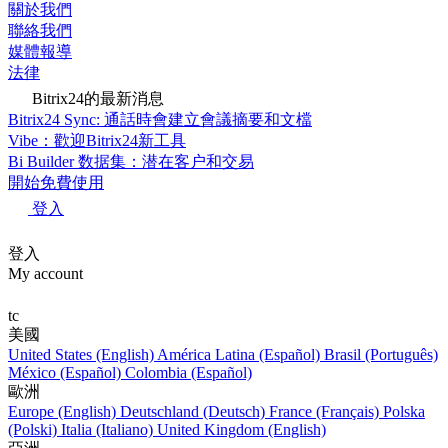
關於我們
聯絡我們
媒體報導
法律
Bitrix24的最新消息
Bitrix24 Sync: 通話時會建立會議摘要和文檔
Vibe：歡迎Bitrix24新工具
Bi Builder 数据集：潜在客户和交易
開始免費使用
登入
登入
My account
tc
美國
United States (English)
América Latina (Español)
Brasil (Português)
México (Español)
Colombia (Español)
歐洲
Europe (English)
Deutschland (Deutsch)
France (Français)
Polska
(Polski)
Italia (Italiano)
United Kingdom (English)