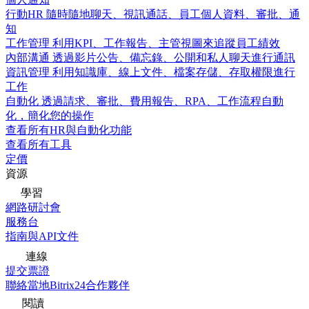
行動HR
隨時隨地聊天、視訊通話、員工個人資料、審批、通
知
工作管理
利用KPI、工作報告、主管視圖來追蹤員工績效
內部溝通
透過影片公告、備忘錄、公開和私人聊天進行通訊
資訊管理
利用知識庫、線上文件、檔案存儲、存取權限進行
工作
自動化
透過請求、審批、費用報告、RPA、工作流程自動
化，簡化您的操作
查看所有HR與自動化功能
查看所有工具
定價
資源
學習
網路研討會
服務台
指南與API文件
連線
提交票證
聯絡當地Bitrix24合作夥伴
閱讀