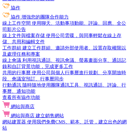
協作
協作
增強您的團隊合作能力
線上工作空間
使用聊天、活動事項動能、評論、回應、全公
司影片公告
線上文件與檔案存儲
使用公司雲碟，與同事輕鬆在線上存
儲、共用和編輯文件
工作群組
建立工作群組、邀請外部使用者、設置存取權限以
及處理任務和專案
線上會議
利用視訊通話、視訊會議、螢幕畫面分享、通話記
錄和自訂背景功能，完成更多工作
共用的行事曆
使用公司與個人行事曆進行規劃、分享開放時
段、會議室預訂、行事曆同步
行動通訊
隨時隨地使用團隊通訊工具、視訊通話、評論、行
事曆、通知功能
查看所有協作功能
網站與商店
網站與商店
建立銷售網站
網站建置器
使用我們免費CMS、範本、託管，建立出色的網
站