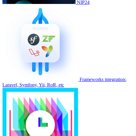
NIP24
Frameworks integration:
Laravel, Symfony, Yii, RoR, etc