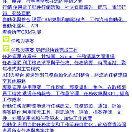
件、庫存、行事曆全都在您的彈指之間
行銷
使用電子郵件行銷活動、社交媒體廣告、簡訊、電話行
銷、登陸頁面
自動化與整合
設置CRM規則和觸發程序、工作流程自動化、
自動化漏斗、API
查看所有CRM功能
任務與專案
任務與專案
更輕鬆快速完成工作
任務管理
在看板、甘特圖、Scrum、任務清單之間選擇
任務追蹤
利用檢查清單與子任務、任務摘要、時間追蹤、聚
焦模式與主管模式
API與整合
透過進階任務自動化的API整合，將您的任務連線
至其他服務
專案管理
使用專案、工作群組、專案規劃、角色、存取權限
員工績效
透過任務報告、工作量管理、任務效率與KPI，提高
工作效率
行動任務
隨時隨地進行任務建立、任務追蹤、通知、評論
專案協作
利用聊天工具、視訊通話、評論、檔案存儲、文
件、外部使用者和任務範本，加快工作速度
自動化
利用自動任務建立和工作流程自動化，節省寶貴時間
查看所有任務與專案功能