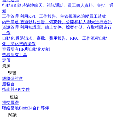
行動HR
隨時隨地聊天、視訊通話、員工個人資料、審批、通
知
工作管理
利用KPI、工作報告、主管視圖來追蹤員工績效
內部溝通
透過影片公告、備忘錄、公開和私人聊天進行通訊
資訊管理
利用知識庫、線上文件、檔案存儲、存取權限進行
工作
自動化
透過請求、審批、費用報告、RPA、工作流程自動
化，簡化您的操作
查看所有HR與自動化功能
查看所有工具
定價
資源
學習
網路研討會
服務台
指南與API文件
連線
提交票證
聯絡當地Bitrix24合作夥伴
閱讀