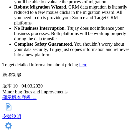
you’ll be able to evaluate the process of migration.
Robust Migration Wizard
. CRM data migration is literarily
reduced to a few mouse clicks in the migration wizard. All
you need to do is provide your Source and Target CRM
platforms.
No Business Interruption
. Trujay does not influence your
business processes. Both platforms will be working properly
during the data transfer.
Complete Safety Guaranteed
. You shouldn’t worry about
your data security, Trujay just copies information and retrieves
into a new platform.
To get detailed information about pricing
here
.
新增功能
版本 10 · 04.03.2020
Minor bug fixes and improvements
顯示版本歷程 →
安裝說明