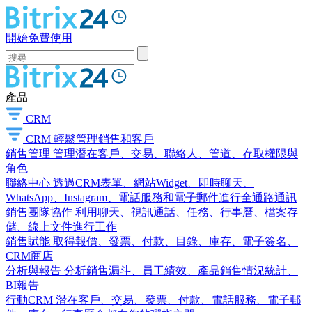
開始免費使用
產品
CRM
CRM
輕鬆管理銷售和客戶
銷售管理
管理潛在客戶、交易、聯絡人、管道、存取權限與
角色
聯絡中心
透過CRM表單、網站Widget、即時聊天、
WhatsApp、Instagram、電話服務和電子郵件進行全通路通訊
銷售團隊協作
利用聊天、視訊通話、任務、行事曆、檔案存
儲、線上文件進行工作
銷售賦能
取得報價、發票、付款、目錄、庫存、電子簽名、
CRM商店
分析與報告
分析銷售漏斗、員工績效、產品銷售情況統計、
BI報告
行動CRM
潛在客戶、交易、發票、付款、電話服務、電子郵