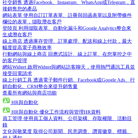
社交銷售
透過Facebook、Instagram、WhatsApp或Telegram，直
接銷售您的產品
網站表單
使用自訂訂單表單、註冊與回函表單以及附帶條件
欄位的表單，擷取潛在客戶
登陸頁
利用擷取表單、自動化漏斗和Google Analytics整合來
生成潛在客戶
線上商店
透過庫存管理、訂單處理、配送和線上付款，最大
幅度提高電子商務效率
行動網站與線上商店
回應式設計、線上訂單、在您掌控之中
的客戶管理
網站Widget
啟用Widget與網站訪客聊天，使用熱門通訊工具並
接受回電請求
線上行銷工具
透過電子郵件行銷、Facebook或Google Ads、行
銷自動化、CRM整合來提升銷售量
查看所有網站與商店功能
HR與自動化
HR與自動化
優化工作流程與管理HR資料
員工管理
使用員工個人資料、公司架構、存取權限、活動目
錄
文化與敬業度
取得公司新聞、民意調查、讚賞徽章、標籤、
個人通知