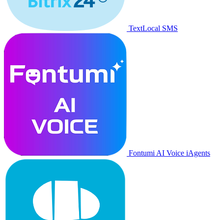
TextLocal SMS
Fontumi AI Voice iAgents