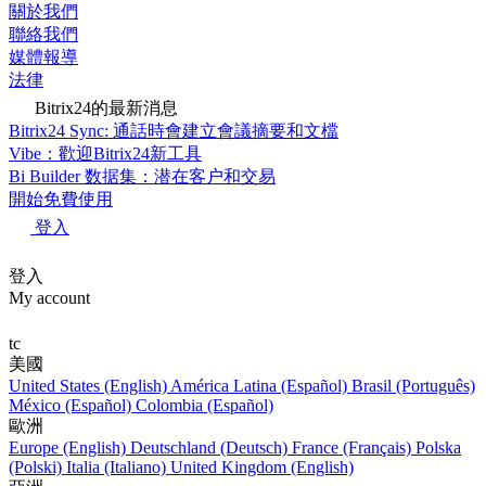
關於我們
聯絡我們
媒體報導
法律
Bitrix24的最新消息
Bitrix24 Sync: 通話時會建立會議摘要和文檔
Vibe：歡迎Bitrix24新工具
Bi Builder 数据集：潜在客户和交易
開始免費使用
登入
登入
My account
tc
美國
United States (English)
América Latina (Español)
Brasil (Português)
México (Español)
Colombia (Español)
歐洲
Europe (English)
Deutschland (Deutsch)
France (Français)
Polska
(Polski)
Italia (Italiano)
United Kingdom (English)