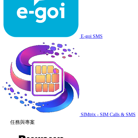
E-goi SMS
SIMtrix - SIM Calls & SMS
任務與專案