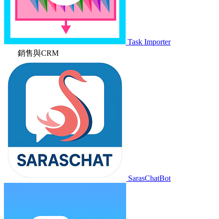
Task Importer
銷售與CRM
SarasChatBot