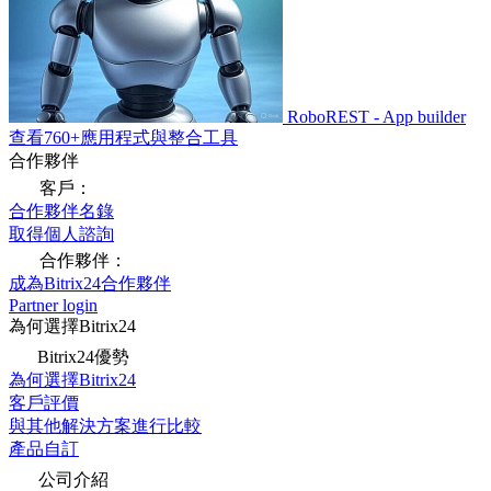
RoboREST - App builder
查看760+應用程式與整合工具
合作夥伴
客戶：
合作夥伴名錄
取得個人諮詢
合作夥伴：
成為Bitrix24合作夥伴
Partner login
為何選擇Bitrix24
Bitrix24優勢
為何選擇Bitrix24
客戶評價
與其他解決方案進行比較
產品自訂
公司介紹