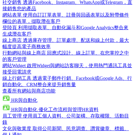
社交銷售
透過Facebook、Instagram、WhatsApp或Telegram，直
接銷售您的產品
網站表單
使用自訂訂單表單、註冊與回函表單以及附帶條件
欄位的表單，擷取潛在客戶
登陸頁
利用擷取表單、自動化漏斗和Google Analytics整合來
生成潛在客戶
線上商店
透過庫存管理、訂單處理、配送和線上付款，最大
幅度提高電子商務效率
行動網站與線上商店
回應式設計、線上訂單、在您掌控之中
的客戶管理
網站Widget
啟用Widget與網站訪客聊天，使用熱門通訊工具並
接受回電請求
線上行銷工具
透過電子郵件行銷、Facebook或Google Ads、行
銷自動化、CRM整合來提升銷售量
查看所有網站與商店功能
HR與自動化
HR與自動化
優化工作流程與管理HR資料
員工管理
使用員工個人資料、公司架構、存取權限、活動目
錄
文化與敬業度
取得公司新聞、民意調查、讚賞徽章、標籤、
個人通知