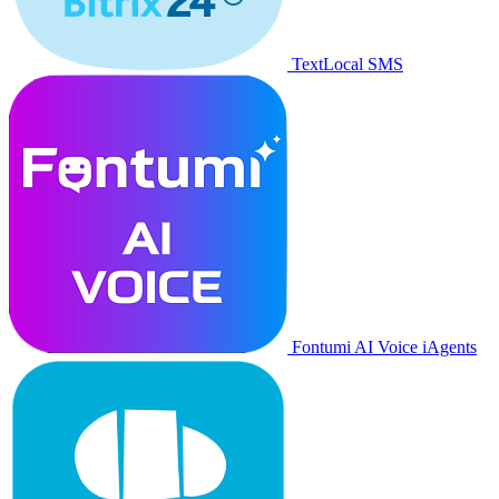
TextLocal SMS
Fontumi AI Voice iAgents