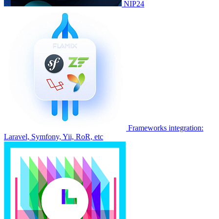
NIP24
Frameworks integration:
Laravel, Symfony, Yii, RoR, etc