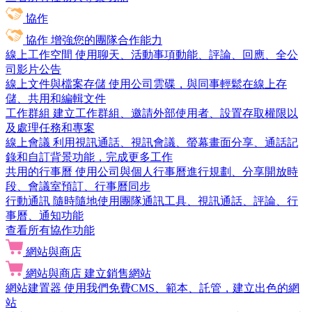
協作
協作
增強您的團隊合作能力
線上工作空間
使用聊天、活動事項動能、評論、回應、全公
司影片公告
線上文件與檔案存儲
使用公司雲碟，與同事輕鬆在線上存
儲、共用和編輯文件
工作群組
建立工作群組、邀請外部使用者、設置存取權限以
及處理任務和專案
線上會議
利用視訊通話、視訊會議、螢幕畫面分享、通話記
錄和自訂背景功能，完成更多工作
共用的行事曆
使用公司與個人行事曆進行規劃、分享開放時
段、會議室預訂、行事曆同步
行動通訊
隨時隨地使用團隊通訊工具、視訊通話、評論、行
事曆、通知功能
查看所有協作功能
網站與商店
網站與商店
建立銷售網站
網站建置器
使用我們免費CMS、範本、託管，建立出色的網
站