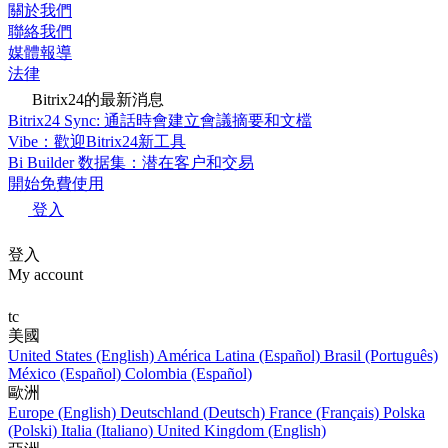
關於我們
聯絡我們
媒體報導
法律
Bitrix24的最新消息
Bitrix24 Sync: 通話時會建立會議摘要和文檔
Vibe：歡迎Bitrix24新工具
Bi Builder 数据集：潜在客户和交易
開始免費使用
登入
登入
My account
tc
美國
United States (English)
América Latina (Español)
Brasil (Português)
México (Español)
Colombia (Español)
歐洲
Europe (English)
Deutschland (Deutsch)
France (Français)
Polska
(Polski)
Italia (Italiano)
United Kingdom (English)