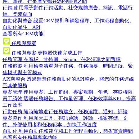
件、庫存、行事曆全都在您的彈指之間
行銷
使用電子郵件行銷活動、社交媒體廣告、簡訊、電話行
銷、登陸頁面
自動化與整合
設置CRM規則和觸發程序、工作流程自動化、
自動化漏斗、API
查看所有CRM功能
任務與專案
任務與專案
更輕鬆快速完成工作
任務管理
在看板、甘特圖、Scrum、任務清單之間選擇
任務追蹤
利用檢查清單與子任務、任務摘要、時間追蹤、聚
焦模式與主管模式
API與整合
透過進階任務自動化的API整合，將您的任務連線
至其他服務
專案管理
使用專案、工作群組、專案規劃、角色、存取權限
員工績效
透過任務報告、工作量管理、任務效率與KPI，提高
工作效率
行動任務
隨時隨地進行任務建立、任務追蹤、通知、評論
專案協作
利用聊天工具、視訊通話、評論、檔案存儲、文
件、外部使用者和任務範本，加快工作速度
自動化
利用自動任務建立和工作流程自動化，節省寶貴時間
查看所有任務與專案功能