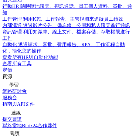
行動HR
隨時隨地聊天、視訊通話、員工個人資料、審批、通
知
工作管理
利用KPI、工作報告、主管視圖來追蹤員工績效
內部溝通
透過影片公告、備忘錄、公開和私人聊天進行通訊
資訊管理
利用知識庫、線上文件、檔案存儲、存取權限進行
工作
自動化
透過請求、審批、費用報告、RPA、工作流程自動
化，簡化您的操作
查看所有HR與自動化功能
查看所有工具
定價
資源
學習
網路研討會
服務台
指南與API文件
連線
提交票證
聯絡當地Bitrix24合作夥伴
閱讀