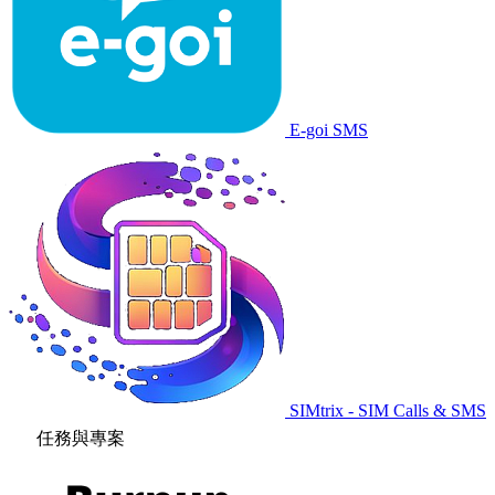
E-goi SMS
SIMtrix - SIM Calls & SMS
任務與專案