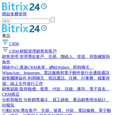
開始免費使用
產品
CRM
CRM
輕鬆管理銷售和客戶
銷售管理
管理潛在客戶、交易、聯絡人、管道、存取權限與
角色
聯絡中心
透過CRM表單、網站Widget、即時聊天、
WhatsApp、Instagram、電話服務和電子郵件進行全通路通訊
銷售團隊協作
利用聊天、視訊通話、任務、行事曆、檔案存
儲、線上文件進行工作
銷售賦能
取得報價、發票、付款、目錄、庫存、電子簽名、
CRM商店
分析與報告
分析銷售漏斗、員工績效、產品銷售情況統計、
BI報告
行動CRM
潛在客戶、交易、發票、付款、電話服務、電子郵