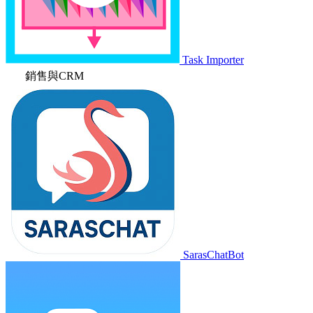
Task Importer
銷售與CRM
SarasChatBot