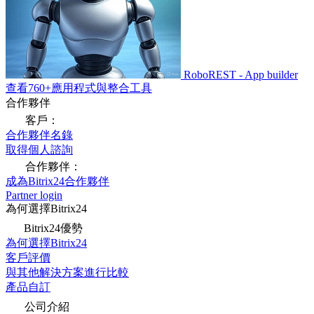
RoboREST - App builder
查看760+應用程式與整合工具
合作夥伴
客戶：
合作夥伴名錄
取得個人諮詢
合作夥伴：
成為Bitrix24合作夥伴
Partner login
為何選擇Bitrix24
Bitrix24優勢
為何選擇Bitrix24
客戶評價
與其他解決方案進行比較
產品自訂
公司介紹