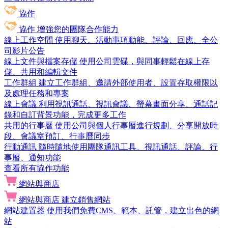
協作
協作
增強您的團隊合作能力
線上工作空間
使用聊天、活動事項動能、評論、回應、全公
司影片公告
線上文件與檔案存儲
使用公司雲碟，與同事輕鬆在線上存
儲、共用和編輯文件
工作群組
建立工作群組、邀請外部使用者、設置存取權限以
及處理任務和專案
線上會議
利用視訊通話、視訊會議、螢幕畫面分享、通話記
錄和自訂背景功能，完成更多工作
共用的行事曆
使用公司與個人行事曆進行規劃、分享開放時
段、會議室預訂、行事曆同步
行動通訊
隨時隨地使用團隊通訊工具、視訊通話、評論、行
事曆、通知功能
查看所有協作功能
網站與商店
網站與商店
建立銷售網站
網站建置器
使用我們免費CMS、範本、託管，建立出色的網
站