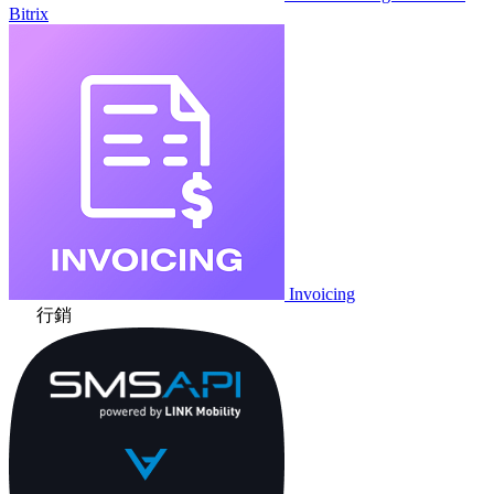
Bitrix
Invoicing
行銷