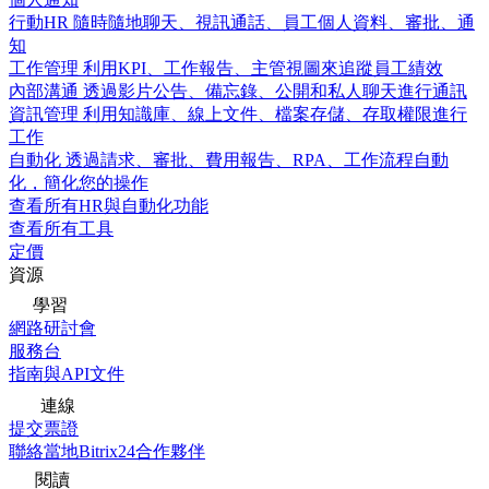
行動HR
隨時隨地聊天、視訊通話、員工個人資料、審批、通
知
工作管理
利用KPI、工作報告、主管視圖來追蹤員工績效
內部溝通
透過影片公告、備忘錄、公開和私人聊天進行通訊
資訊管理
利用知識庫、線上文件、檔案存儲、存取權限進行
工作
自動化
透過請求、審批、費用報告、RPA、工作流程自動
化，簡化您的操作
查看所有HR與自動化功能
查看所有工具
定價
資源
學習
網路研討會
服務台
指南與API文件
連線
提交票證
聯絡當地Bitrix24合作夥伴
閱讀