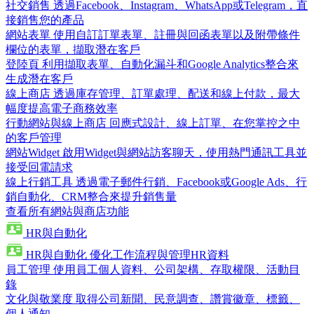
社交銷售
透過Facebook、Instagram、WhatsApp或Telegram，直
接銷售您的產品
網站表單
使用自訂訂單表單、註冊與回函表單以及附帶條件
欄位的表單，擷取潛在客戶
登陸頁
利用擷取表單、自動化漏斗和Google Analytics整合來
生成潛在客戶
線上商店
透過庫存管理、訂單處理、配送和線上付款，最大
幅度提高電子商務效率
行動網站與線上商店
回應式設計、線上訂單、在您掌控之中
的客戶管理
網站Widget
啟用Widget與網站訪客聊天，使用熱門通訊工具並
接受回電請求
線上行銷工具
透過電子郵件行銷、Facebook或Google Ads、行
銷自動化、CRM整合來提升銷售量
查看所有網站與商店功能
HR與自動化
HR與自動化
優化工作流程與管理HR資料
員工管理
使用員工個人資料、公司架構、存取權限、活動目
錄
文化與敬業度
取得公司新聞、民意調查、讚賞徽章、標籤、
個人通知