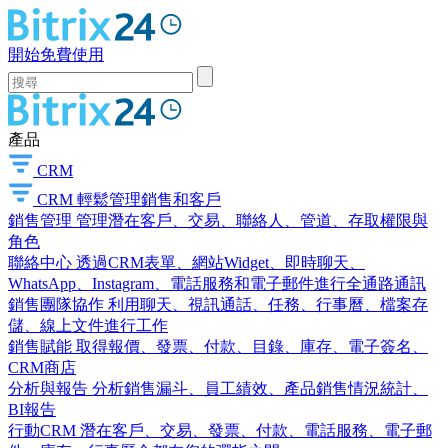
開始免費使用
產品
CRM
CRM
輕鬆管理銷售和客戶
銷售管理
管理潛在客戶、交易、聯絡人、管道、存取權限與
角色
聯絡中心
透過CRM表單、網站Widget、即時聊天、
WhatsApp、Instagram、電話服務和電子郵件進行全通路通訊
銷售團隊協作
利用聊天、視訊通話、任務、行事曆、檔案存
儲、線上文件進行工作
銷售賦能
取得報價、發票、付款、目錄、庫存、電子簽名、
CRM商店
分析與報告
分析銷售漏斗、員工績效、產品銷售情況統計、
BI報告
行動CRM
潛在客戶、交易、發票、付款、電話服務、電子郵