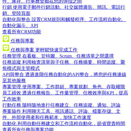
件、庫存、行事曆全都在您的彈指之間
行銷
使用電子郵件行銷活動、社交媒體廣告、簡訊、電話行
銷、登陸頁面
自動化與整合
設置CRM規則和觸發程序、工作流程自動化、
自動化漏斗、API
查看所有CRM功能
任務與專案
任務與專案
更輕鬆快速完成工作
任務管理
在看板、甘特圖、Scrum、任務清單之間選擇
任務追蹤
利用檢查清單與子任務、任務摘要、時間追蹤、聚
焦模式與主管模式
API與整合
透過進階任務自動化的API整合，將您的任務連線
至其他服務
專案管理
使用專案、工作群組、專案規劃、角色、存取權限
員工績效
透過任務報告、工作量管理、任務效率與KPI，提高
工作效率
行動任務
隨時隨地進行任務建立、任務追蹤、通知、評論
專案協作
利用聊天工具、視訊通話、評論、檔案存儲、文
件、外部使用者和任務範本，加快工作速度
自動化
利用自動任務建立和工作流程自動化，節省寶貴時間
查看所有任務與專案功能