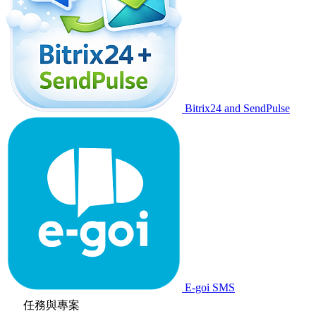
Bitrix24 and SendPulse
E-goi SMS
任務與專案