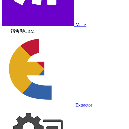
Make
銷售與CRM
Extractor