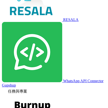
RESALA
WhatsApp API Connector
Gupshup
任務與專案