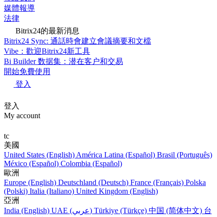
媒體報導
法律
Bitrix24的最新消息
Bitrix24 Sync: 通話時會建立會議摘要和文檔
Vibe：歡迎Bitrix24新工具
Bi Builder 数据集：潜在客户和交易
開始免費使用
登入
登入
My account
tc
美國
United States (English)
América Latina (Español)
Brasil (Português)
México (Español)
Colombia (Español)
歐洲
Europe (English)
Deutschland (Deutsch)
France (Français)
Polska
(Polski)
Italia (Italiano)
United Kingdom (English)
亞洲
India (English)
UAE (عربي)
Türkiye (Türkçe)
中国 (简体中文)
台