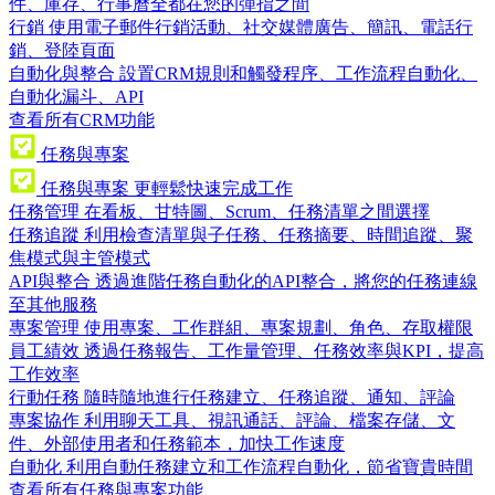
件、庫存、行事曆全都在您的彈指之間
行銷
使用電子郵件行銷活動、社交媒體廣告、簡訊、電話行
銷、登陸頁面
自動化與整合
設置CRM規則和觸發程序、工作流程自動化、
自動化漏斗、API
查看所有CRM功能
任務與專案
任務與專案
更輕鬆快速完成工作
任務管理
在看板、甘特圖、Scrum、任務清單之間選擇
任務追蹤
利用檢查清單與子任務、任務摘要、時間追蹤、聚
焦模式與主管模式
API與整合
透過進階任務自動化的API整合，將您的任務連線
至其他服務
專案管理
使用專案、工作群組、專案規劃、角色、存取權限
員工績效
透過任務報告、工作量管理、任務效率與KPI，提高
工作效率
行動任務
隨時隨地進行任務建立、任務追蹤、通知、評論
專案協作
利用聊天工具、視訊通話、評論、檔案存儲、文
件、外部使用者和任務範本，加快工作速度
自動化
利用自動任務建立和工作流程自動化，節省寶貴時間
查看所有任務與專案功能