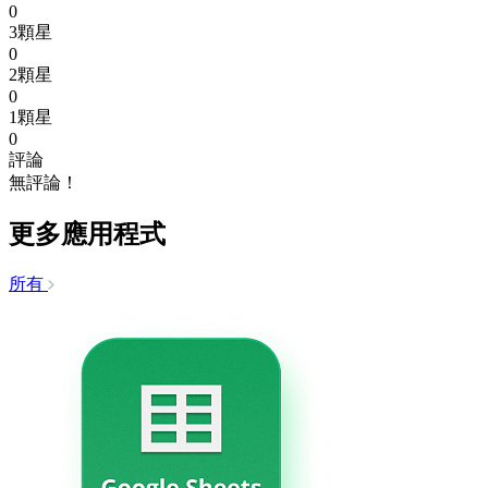
0
3顆星
0
2顆星
0
1顆星
0
評論
無評論！
更多應用程式
所有