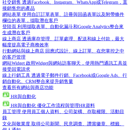
社交銷售
透過Facebook、Instagram、WhatsApp或Telegram，直
接銷售您的產品
網站表單
使用自訂訂單表單、註冊與回函表單以及附帶條件
欄位的表單，擷取潛在客戶
登陸頁
利用擷取表單、自動化漏斗和Google Analytics整合來
生成潛在客戶
線上商店
透過庫存管理、訂單處理、配送和線上付款，最大
幅度提高電子商務效率
行動網站與線上商店
回應式設計、線上訂單、在您掌控之中
的客戶管理
網站Widget
啟用Widget與網站訪客聊天，使用熱門通訊工具並
接受回電請求
線上行銷工具
透過電子郵件行銷、Facebook或Google Ads、行
銷自動化、CRM整合來提升銷售量
查看所有網站與商店功能
HR與自動化
HR與自動化
優化工作流程與管理HR資料
員工管理
使用員工個人資料、公司架構、存取權限、活動目
錄
文化與敬業度
取得公司新聞、民意調查、讚賞徽章、標籤、
個人通知