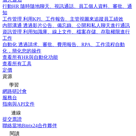
行動HR
隨時隨地聊天、視訊通話、員工個人資料、審批、通
知
工作管理
利用KPI、工作報告、主管視圖來追蹤員工績效
內部溝通
透過影片公告、備忘錄、公開和私人聊天進行通訊
資訊管理
利用知識庫、線上文件、檔案存儲、存取權限進行
工作
自動化
透過請求、審批、費用報告、RPA、工作流程自動
化，簡化您的操作
查看所有HR與自動化功能
查看所有工具
定價
資源
學習
網路研討會
服務台
指南與API文件
連線
提交票證
聯絡當地Bitrix24合作夥伴
閱讀