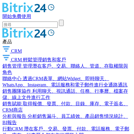
開始免費使用
產品
CRM
CRM
輕鬆管理銷售和客戶
銷售管理
管理潛在客戶、交易、聯絡人、管道、存取權限與
角色
聯絡中心
透過CRM表單、網站Widget、即時聊天、
WhatsApp、Instagram、電話服務和電子郵件進行全通路通訊
銷售團隊協作
利用聊天、視訊通話、任務、行事曆、檔案存
儲、線上文件進行工作
銷售賦能
取得報價、發票、付款、目錄、庫存、電子簽名、
CRM商店
分析與報告
分析銷售漏斗、員工績效、產品銷售情況統計、
BI報告
行動CRM
潛在客戶、交易、發票、付款、電話服務、電子郵