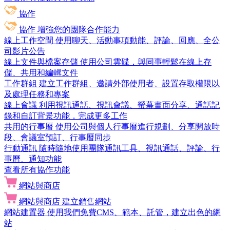
協作
協作
增強您的團隊合作能力
線上工作空間
使用聊天、活動事項動能、評論、回應、全公
司影片公告
線上文件與檔案存儲
使用公司雲碟，與同事輕鬆在線上存
儲、共用和編輯文件
工作群組
建立工作群組、邀請外部使用者、設置存取權限以
及處理任務和專案
線上會議
利用視訊通話、視訊會議、螢幕畫面分享、通話記
錄和自訂背景功能，完成更多工作
共用的行事曆
使用公司與個人行事曆進行規劃、分享開放時
段、會議室預訂、行事曆同步
行動通訊
隨時隨地使用團隊通訊工具、視訊通話、評論、行
事曆、通知功能
查看所有協作功能
網站與商店
網站與商店
建立銷售網站
網站建置器
使用我們免費CMS、範本、託管，建立出色的網
站