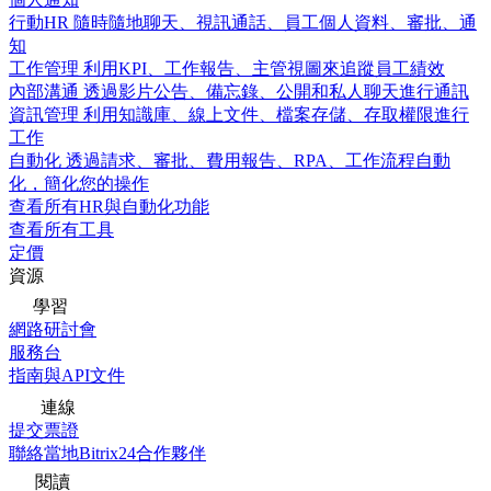
行動HR
隨時隨地聊天、視訊通話、員工個人資料、審批、通
知
工作管理
利用KPI、工作報告、主管視圖來追蹤員工績效
內部溝通
透過影片公告、備忘錄、公開和私人聊天進行通訊
資訊管理
利用知識庫、線上文件、檔案存儲、存取權限進行
工作
自動化
透過請求、審批、費用報告、RPA、工作流程自動
化，簡化您的操作
查看所有HR與自動化功能
查看所有工具
定價
資源
學習
網路研討會
服務台
指南與API文件
連線
提交票證
聯絡當地Bitrix24合作夥伴
閱讀