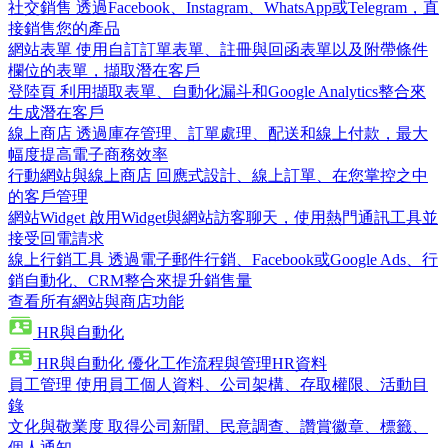
社交銷售
透過Facebook、Instagram、WhatsApp或Telegram，直
接銷售您的產品
網站表單
使用自訂訂單表單、註冊與回函表單以及附帶條件
欄位的表單，擷取潛在客戶
登陸頁
利用擷取表單、自動化漏斗和Google Analytics整合來
生成潛在客戶
線上商店
透過庫存管理、訂單處理、配送和線上付款，最大
幅度提高電子商務效率
行動網站與線上商店
回應式設計、線上訂單、在您掌控之中
的客戶管理
網站Widget
啟用Widget與網站訪客聊天，使用熱門通訊工具並
接受回電請求
線上行銷工具
透過電子郵件行銷、Facebook或Google Ads、行
銷自動化、CRM整合來提升銷售量
查看所有網站與商店功能
HR與自動化
HR與自動化
優化工作流程與管理HR資料
員工管理
使用員工個人資料、公司架構、存取權限、活動目
錄
文化與敬業度
取得公司新聞、民意調查、讚賞徽章、標籤、
個人通知