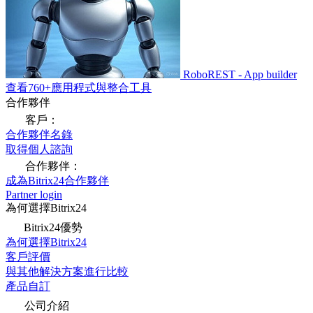
RoboREST - App builder
查看760+應用程式與整合工具
合作夥伴
客戶：
合作夥伴名錄
取得個人諮詢
合作夥伴：
成為Bitrix24合作夥伴
Partner login
為何選擇Bitrix24
Bitrix24優勢
為何選擇Bitrix24
客戶評價
與其他解決方案進行比較
產品自訂
公司介紹