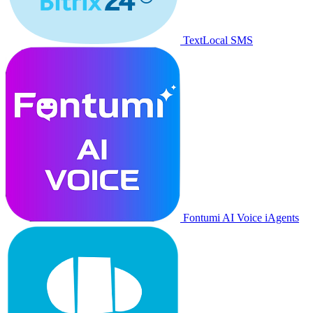
TextLocal SMS
Fontumi AI Voice iAgents