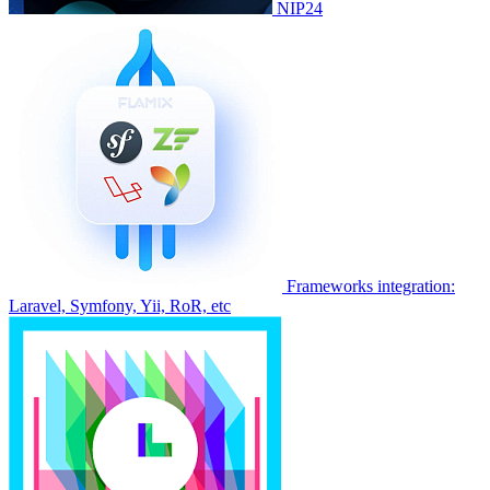
NIP24
Frameworks integration:
Laravel, Symfony, Yii, RoR, etc