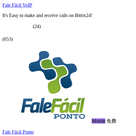
Fale Fácil VoIP
It's Easy to make and receive calls on Bitrix24!
(24)
(653)
Mobile
免費
Fale Fácil Ponto