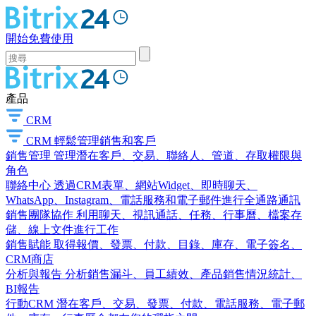
開始免費使用
產品
CRM
CRM
輕鬆管理銷售和客戶
銷售管理
管理潛在客戶、交易、聯絡人、管道、存取權限與
角色
聯絡中心
透過CRM表單、網站Widget、即時聊天、
WhatsApp、Instagram、電話服務和電子郵件進行全通路通訊
銷售團隊協作
利用聊天、視訊通話、任務、行事曆、檔案存
儲、線上文件進行工作
銷售賦能
取得報價、發票、付款、目錄、庫存、電子簽名、
CRM商店
分析與報告
分析銷售漏斗、員工績效、產品銷售情況統計、
BI報告
行動CRM
潛在客戶、交易、發票、付款、電話服務、電子郵