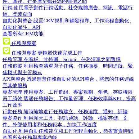
件、庫存、行事曆全都在您的彈指之間
行銷
使用電子郵件行銷活動、社交媒體廣告、簡訊、電話行
銷、登陸頁面
自動化與整合
設置CRM規則和觸發程序、工作流程自動化、
自動化漏斗、API
查看所有CRM功能
任務與專案
任務與專案
更輕鬆快速完成工作
任務管理
在看板、甘特圖、Scrum、任務清單之間選擇
任務追蹤
利用檢查清單與子任務、任務摘要、時間追蹤、聚
焦模式與主管模式
API與整合
透過進階任務自動化的API整合，將您的任務連線
至其他服務
專案管理
使用專案、工作群組、專案規劃、角色、存取權限
員工績效
透過任務報告、工作量管理、任務效率與KPI，提高
工作效率
行動任務
隨時隨地進行任務建立、任務追蹤、通知、評論
專案協作
利用聊天工具、視訊通話、評論、檔案存儲、文
件、外部使用者和任務範本，加快工作速度
自動化
利用自動任務建立和工作流程自動化，節省寶貴時間
查看所有任務與專案功能