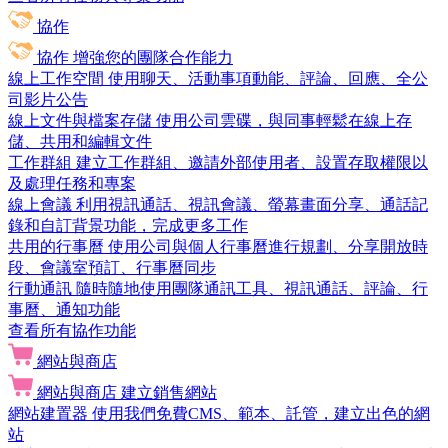
協作
協作
增強您的團隊合作能力
線上工作空間
使用聊天、活動事項動能、評論、回應、全公
司影片公告
線上文件與檔案存儲
使用公司雲碟，與同事輕鬆在線上存
儲、共用和編輯文件
工作群組
建立工作群組、邀請外部使用者、設置存取權限以
及處理任務和專案
線上會議
利用視訊通話、視訊會議、螢幕畫面分享、通話記
錄和自訂背景功能，完成更多工作
共用的行事曆
使用公司與個人行事曆進行規劃、分享開放時
段、會議室預訂、行事曆同步
行動通訊
隨時隨地使用團隊通訊工具、視訊通話、評論、行
事曆、通知功能
查看所有協作功能
網站與商店
網站與商店
建立銷售網站
網站建置器
使用我們免費CMS、範本、託管，建立出色的網
站