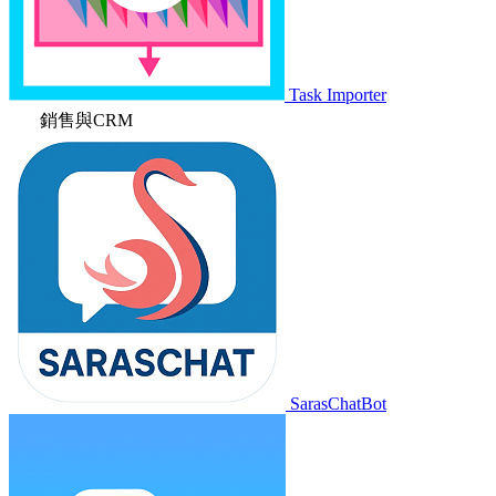
Task Importer
銷售與CRM
SarasChatBot