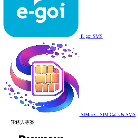
E-goi SMS
SIMtrix - SIM Calls & SMS
任務與專案