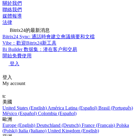
關於我們
聯絡我們
媒體報導
法律
Bitrix24的最新消息
Bitrix24 Sync: 通話時會建立會議摘要和文檔
Vibe：歡迎Bitrix24新工具
Bi Builder 数据集：潜在客户和交易
開始免費使用
登入
登入
My account
tc
美國
United States (English)
América Latina (Español)
Brasil (Português)
México (Español)
Colombia (Español)
歐洲
Europe (English)
Deutschland (Deutsch)
France (Français)
Polska
(Polski)
Italia (Italiano)
United Kingdom (English)