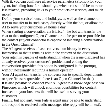
With it, you can configure all service parameters (Prompt) for your
agent, including how far it should go, whether it should be more or
less relaxed, providing links to your products or services, and much
more!
Define your service hours and holidays, as well as the channel or
user to transfer to in such cases, directly within the bot, or allow the
AI to serve your customers 24 hours a day.
When starting a conversation via Bitrix24, the bot will transfer the
chat to the configured Open Channel or to the person responsible for
the contact (if your connector is capable of initiating a conversation
in the Open Channel).
The AI agent receives a basic conversation history in every
interaction so that it remains within the context of the discussion.
Your agent is capable of understanding when the issue discussed has
already resolved your customer's problem and ending the
conversation (provided this option is configured in the prompt),
without necessarily requiring a human operator.
Your AI agent can transfer the conversation to specific departments
or specific users (provided there is an Open Channel for that).
It is also possible to connect your AI Agent to a knowledge base via
Pinecone, which will unlock enormous possibilities for content
focused on your business that will be used in serving your
customers.
Finally, but not least, your Fale.ai agent may be able to understand
and respond to received audio messages (the reply will be in text).