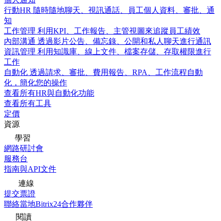
行動HR
隨時隨地聊天、視訊通話、員工個人資料、審批、通
知
工作管理
利用KPI、工作報告、主管視圖來追蹤員工績效
內部溝通
透過影片公告、備忘錄、公開和私人聊天進行通訊
資訊管理
利用知識庫、線上文件、檔案存儲、存取權限進行
工作
自動化
透過請求、審批、費用報告、RPA、工作流程自動
化，簡化您的操作
查看所有HR與自動化功能
查看所有工具
定價
資源
學習
網路研討會
服務台
指南與API文件
連線
提交票證
聯絡當地Bitrix24合作夥伴
閱讀