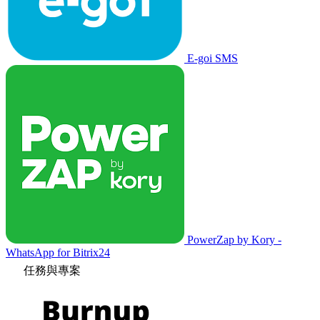
E-goi SMS
PowerZap by Kory -
WhatsApp for Bitrix24
任務與專案