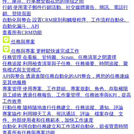
件、庫存、行事曆全都在您的彈指之間
行銷
使用電子郵件行銷活動、社交媒體廣告、簡訊、電話行
銷、登陸頁面
自動化與整合
設置CRM規則和觸發程序、工作流程自動化、
自動化漏斗、API
查看所有CRM功能
任務與專案
任務與專案
更輕鬆快速完成工作
任務管理
在看板、甘特圖、Scrum、任務清單之間選擇
任務追蹤
利用檢查清單與子任務、任務摘要、時間追蹤、聚
焦模式與主管模式
API與整合
透過進階任務自動化的API整合，將您的任務連線
至其他服務
專案管理
使用專案、工作群組、專案規劃、角色、存取權限
員工績效
透過任務報告、工作量管理、任務效率與KPI，提高
工作效率
行動任務
隨時隨地進行任務建立、任務追蹤、通知、評論
專案協作
利用聊天工具、視訊通話、評論、檔案存儲、文
件、外部使用者和任務範本，加快工作速度
自動化
利用自動任務建立和工作流程自動化，節省寶貴時間
查看所有任務與專案功能