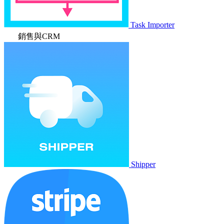
Task Importer
銷售與CRM
Shipper