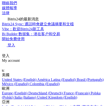
聯絡我們
媒體報導
法律
Bitrix24的最新消息
Bitrix24 Sync: 通話時會建立會議摘要和文檔
Vibe：歡迎Bitrix24新工具
Bi Builder 数据集：潜在客户和交易
開始免費使用
登入
登入
My account
tc
美國
United States (English)
América Latina (Español)
Brasil (Português)
México (Español)
Colombia (Español)
歐洲
Europe (English)
Deutschland (Deutsch)
France (Français)
Polska
(Polski)
Italia (Italiano)
United Kingdom (English)
亞洲