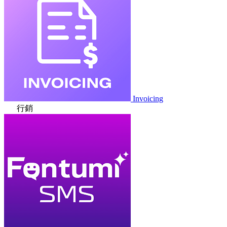
Invoicing
行銷