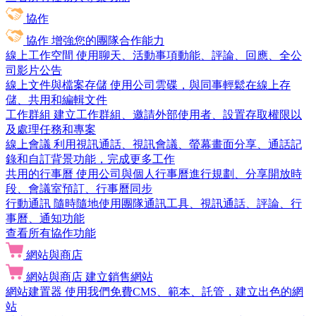
協作
協作
增強您的團隊合作能力
線上工作空間
使用聊天、活動事項動能、評論、回應、全公
司影片公告
線上文件與檔案存儲
使用公司雲碟，與同事輕鬆在線上存
儲、共用和編輯文件
工作群組
建立工作群組、邀請外部使用者、設置存取權限以
及處理任務和專案
線上會議
利用視訊通話、視訊會議、螢幕畫面分享、通話記
錄和自訂背景功能，完成更多工作
共用的行事曆
使用公司與個人行事曆進行規劃、分享開放時
段、會議室預訂、行事曆同步
行動通訊
隨時隨地使用團隊通訊工具、視訊通話、評論、行
事曆、通知功能
查看所有協作功能
網站與商店
網站與商店
建立銷售網站
網站建置器
使用我們免費CMS、範本、託管，建立出色的網
站