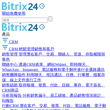
開始免費使用
產品
CRM
CRM
輕鬆管理銷售和客戶
銷售管理
管理潛在客戶、交易、聯絡人、管道、存取權限與
角色
聯絡中心
透過CRM表單、網站Widget、即時聊天、
WhatsApp、Instagram、電話服務和電子郵件進行全通路通訊
銷售團隊協作
利用聊天、視訊通話、任務、行事曆、檔案存
儲、線上文件進行工作
銷售賦能
取得報價、發票、付款、目錄、庫存、電子簽名、
CRM商店
分析與報告
分析銷售漏斗、員工績效、產品銷售情況統計、
BI報告
行動CRM
潛在客戶、交易、發票、付款、電話服務、電子郵