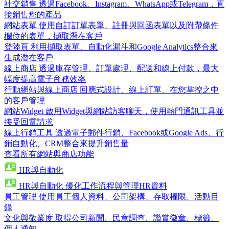
社交銷售
透過Facebook、Instagram、WhatsApp或Telegram，直
接銷售您的產品
網站表單
使用自訂訂單表單、註冊與回函表單以及附帶條件
欄位的表單，擷取潛在客戶
登陸頁
利用擷取表單、自動化漏斗和Google Analytics整合來
生成潛在客戶
線上商店
透過庫存管理、訂單處理、配送和線上付款，最大
幅度提高電子商務效率
行動網站與線上商店
回應式設計、線上訂單、在您掌控之中
的客戶管理
網站Widget
啟用Widget與網站訪客聊天，使用熱門通訊工具並
接受回電請求
線上行銷工具
透過電子郵件行銷、Facebook或Google Ads、行
銷自動化、CRM整合來提升銷售量
查看所有網站與商店功能
HR與自動化
HR與自動化
優化工作流程與管理HR資料
員工管理
使用員工個人資料、公司架構、存取權限、活動目
錄
文化與敬業度
取得公司新聞、民意調查、讚賞徽章、標籤、
個人通知