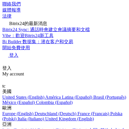
聯絡我們
媒體報導
法律
Bitrix24的最新消息
Bitrix24 Sync: 通話時會建立會議摘要和文檔
Vibe：歡迎Bitrix24新工具
Bi Builder 数据集：潜在客户和交易
開始免費使用
登入
登入
My account
tc
美國
United States (English)
América Latina (Español)
Brasil (Português)
México (Español)
Colombia (Español)
歐洲
Europe (English)
Deutschland (Deutsch)
France (Français)
Polska
(Polski)
Italia (Italiano)
United Kingdom (English)
亞洲