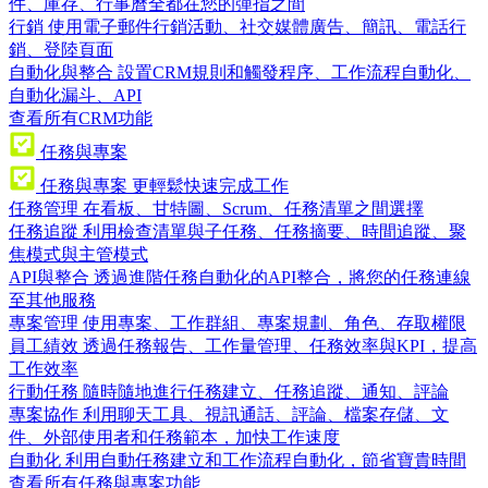
件、庫存、行事曆全都在您的彈指之間
行銷
使用電子郵件行銷活動、社交媒體廣告、簡訊、電話行
銷、登陸頁面
自動化與整合
設置CRM規則和觸發程序、工作流程自動化、
自動化漏斗、API
查看所有CRM功能
任務與專案
任務與專案
更輕鬆快速完成工作
任務管理
在看板、甘特圖、Scrum、任務清單之間選擇
任務追蹤
利用檢查清單與子任務、任務摘要、時間追蹤、聚
焦模式與主管模式
API與整合
透過進階任務自動化的API整合，將您的任務連線
至其他服務
專案管理
使用專案、工作群組、專案規劃、角色、存取權限
員工績效
透過任務報告、工作量管理、任務效率與KPI，提高
工作效率
行動任務
隨時隨地進行任務建立、任務追蹤、通知、評論
專案協作
利用聊天工具、視訊通話、評論、檔案存儲、文
件、外部使用者和任務範本，加快工作速度
自動化
利用自動任務建立和工作流程自動化，節省寶貴時間
查看所有任務與專案功能