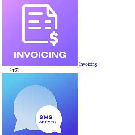
Invoicing
行銷