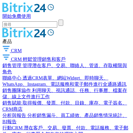
開始免費使用
產品
CRM
CRM
輕鬆管理銷售和客戶
銷售管理
管理潛在客戶、交易、聯絡人、管道、存取權限與
角色
聯絡中心
透過CRM表單、網站Widget、即時聊天、
WhatsApp、Instagram、電話服務和電子郵件進行全通路通訊
銷售團隊協作
利用聊天、視訊通話、任務、行事曆、檔案存
儲、線上文件進行工作
銷售賦能
取得報價、發票、付款、目錄、庫存、電子簽名、
CRM商店
分析與報告
分析銷售漏斗、員工績效、產品銷售情況統計、
BI報告
行動CRM
潛在客戶、交易、發票、付款、電話服務、電子郵