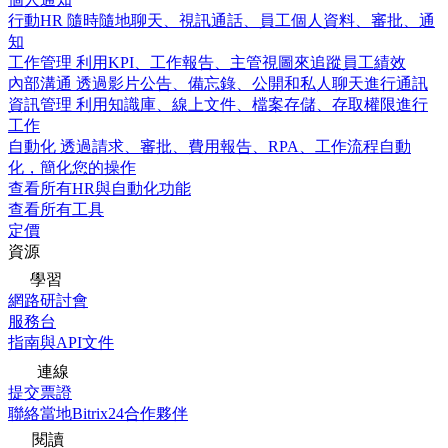
行動HR
隨時隨地聊天、視訊通話、員工個人資料、審批、通
知
工作管理
利用KPI、工作報告、主管視圖來追蹤員工績效
內部溝通
透過影片公告、備忘錄、公開和私人聊天進行通訊
資訊管理
利用知識庫、線上文件、檔案存儲、存取權限進行
工作
自動化
透過請求、審批、費用報告、RPA、工作流程自動
化，簡化您的操作
查看所有HR與自動化功能
查看所有工具
定價
資源
學習
網路研討會
服務台
指南與API文件
連線
提交票證
聯絡當地Bitrix24合作夥伴
閱讀