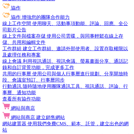
協作
協作
增強您的團隊合作能力
線上工作空間
使用聊天、活動事項動能、評論、回應、全公
司影片公告
線上文件與檔案存儲
使用公司雲碟，與同事輕鬆在線上存
儲、共用和編輯文件
工作群組
建立工作群組、邀請外部使用者、設置存取權限以
及處理任務和專案
線上會議
利用視訊通話、視訊會議、螢幕畫面分享、通話記
錄和自訂背景功能，完成更多工作
共用的行事曆
使用公司與個人行事曆進行規劃、分享開放時
段、會議室預訂、行事曆同步
行動通訊
隨時隨地使用團隊通訊工具、視訊通話、評論、行
事曆、通知功能
查看所有協作功能
網站與商店
網站與商店
建立銷售網站
網站建置器
使用我們免費CMS、範本、託管，建立出色的網
站