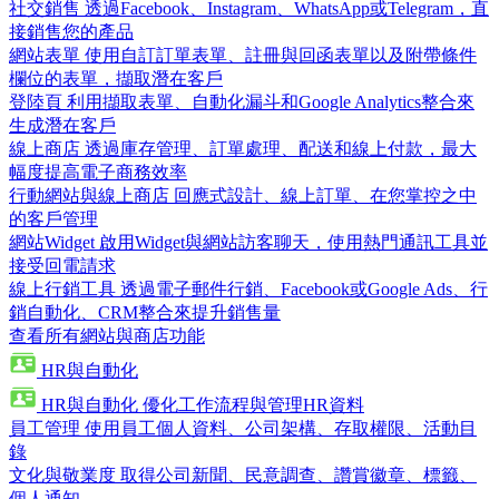
社交銷售
透過Facebook、Instagram、WhatsApp或Telegram，直
接銷售您的產品
網站表單
使用自訂訂單表單、註冊與回函表單以及附帶條件
欄位的表單，擷取潛在客戶
登陸頁
利用擷取表單、自動化漏斗和Google Analytics整合來
生成潛在客戶
線上商店
透過庫存管理、訂單處理、配送和線上付款，最大
幅度提高電子商務效率
行動網站與線上商店
回應式設計、線上訂單、在您掌控之中
的客戶管理
網站Widget
啟用Widget與網站訪客聊天，使用熱門通訊工具並
接受回電請求
線上行銷工具
透過電子郵件行銷、Facebook或Google Ads、行
銷自動化、CRM整合來提升銷售量
查看所有網站與商店功能
HR與自動化
HR與自動化
優化工作流程與管理HR資料
員工管理
使用員工個人資料、公司架構、存取權限、活動目
錄
文化與敬業度
取得公司新聞、民意調查、讚賞徽章、標籤、
個人通知