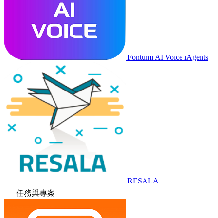
Fontumi AI Voice iAgents
RESALA
任務與專案