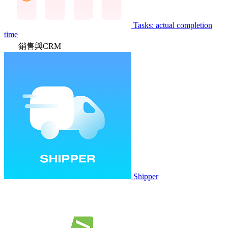
Tasks: actual completion
time
銷售與CRM
Shipper