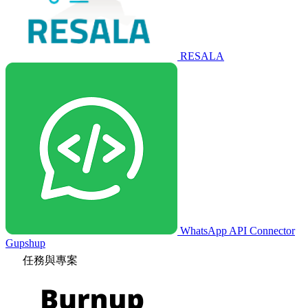
RESALA
WhatsApp API Connector
Gupshup
任務與專案