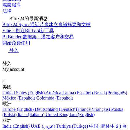
媒體報導
法律
Bitrix24的最新消息
Bitrix24 Sync: 通話時會建立會議摘要和文檔
Vibe：歡迎Bitrix24新工具
Bi Builder 数据集：潜在客户和交易
開始免費使用
登入
登入
My account
tc
美國
United States (English)
América Latina (Español)
Brasil (Português)
México (Español)
Colombia (Español)
歐洲
Europe (English)
Deutschland (Deutsch)
France (Français)
Polska
(Polski)
Italia (Italiano)
United Kingdom (English)
亞洲
India (English)
UAE (عربي)
Türkiye (Türkçe)
中国 (简体中文)
台