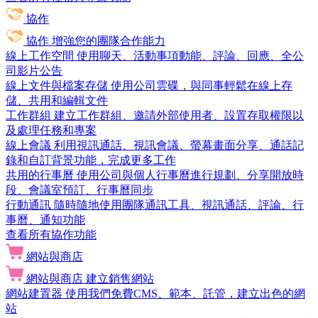
協作
協作
增強您的團隊合作能力
線上工作空間
使用聊天、活動事項動能、評論、回應、全公
司影片公告
線上文件與檔案存儲
使用公司雲碟，與同事輕鬆在線上存
儲、共用和編輯文件
工作群組
建立工作群組、邀請外部使用者、設置存取權限以
及處理任務和專案
線上會議
利用視訊通話、視訊會議、螢幕畫面分享、通話記
錄和自訂背景功能，完成更多工作
共用的行事曆
使用公司與個人行事曆進行規劃、分享開放時
段、會議室預訂、行事曆同步
行動通訊
隨時隨地使用團隊通訊工具、視訊通話、評論、行
事曆、通知功能
查看所有協作功能
網站與商店
網站與商店
建立銷售網站
網站建置器
使用我們免費CMS、範本、託管，建立出色的網
站