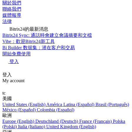
關於我們
聯絡我們
媒體報導
法律
Bitrix24的最新消息
Bitrix24 Sync: 通話時會建立會議摘要和文檔
Vibe：歡迎Bitrix24新工具
Bi Builder 数据集：潜在客户和交易
開始免費使用
登入
登入
My account
tc
美國
United States (English)
América Latina (Español)
Brasil (Português)
México (Español)
Colombia (Español)
歐洲
Europe (English)
Deutschland (Deutsch)
France (Français)
Polska
(Polski)
Italia (Italiano)
United Kingdom (English)