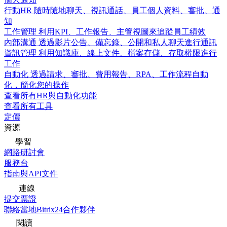
行動HR
隨時隨地聊天、視訊通話、員工個人資料、審批、通
知
工作管理
利用KPI、工作報告、主管視圖來追蹤員工績效
內部溝通
透過影片公告、備忘錄、公開和私人聊天進行通訊
資訊管理
利用知識庫、線上文件、檔案存儲、存取權限進行
工作
自動化
透過請求、審批、費用報告、RPA、工作流程自動
化，簡化您的操作
查看所有HR與自動化功能
查看所有工具
定價
資源
學習
網路研討會
服務台
指南與API文件
連線
提交票證
聯絡當地Bitrix24合作夥伴
閱讀