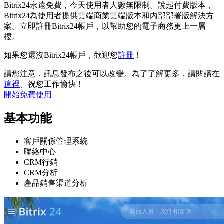
Bitrix24永遠免費，今天使用者人數無限制。說起付費版本，
Bitrix24為使用者提供雲端商業雲端版本和內部部署版解決方
案。立即註冊Bitrix24帳戶，以幫助您的電子商務更上一層
樓。
如果您還沒Bitrix24帳戶，歡迎您
註冊
！
請您注意，訊息發布之後可以改變。為了了解更多，請閱讀在
這裡
。祝您工作愉快！
開始免費使用
基本功能
客戶關係管理系統
聯絡中心
CRM行銷
CRM分析
產品銷售渠道分析