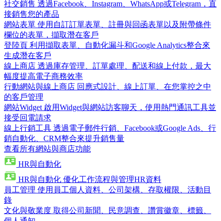
社交銷售
透過Facebook、Instagram、WhatsApp或Telegram，直
接銷售您的產品
網站表單
使用自訂訂單表單、註冊與回函表單以及附帶條件
欄位的表單，擷取潛在客戶
登陸頁
利用擷取表單、自動化漏斗和Google Analytics整合來
生成潛在客戶
線上商店
透過庫存管理、訂單處理、配送和線上付款，最大
幅度提高電子商務效率
行動網站與線上商店
回應式設計、線上訂單、在您掌控之中
的客戶管理
網站Widget
啟用Widget與網站訪客聊天，使用熱門通訊工具並
接受回電請求
線上行銷工具
透過電子郵件行銷、Facebook或Google Ads、行
銷自動化、CRM整合來提升銷售量
查看所有網站與商店功能
HR與自動化
HR與自動化
優化工作流程與管理HR資料
員工管理
使用員工個人資料、公司架構、存取權限、活動目
錄
文化與敬業度
取得公司新聞、民意調查、讚賞徽章、標籤、
個人通知