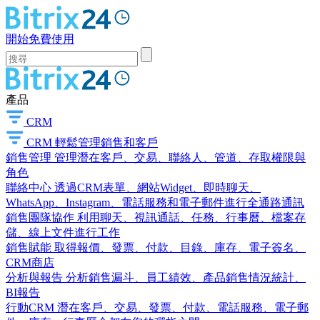
開始免費使用
產品
CRM
CRM
輕鬆管理銷售和客戶
銷售管理
管理潛在客戶、交易、聯絡人、管道、存取權限與
角色
聯絡中心
透過CRM表單、網站Widget、即時聊天、
WhatsApp、Instagram、電話服務和電子郵件進行全通路通訊
銷售團隊協作
利用聊天、視訊通話、任務、行事曆、檔案存
儲、線上文件進行工作
銷售賦能
取得報價、發票、付款、目錄、庫存、電子簽名、
CRM商店
分析與報告
分析銷售漏斗、員工績效、產品銷售情況統計、
BI報告
行動CRM
潛在客戶、交易、發票、付款、電話服務、電子郵