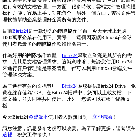
隨著數字化不斷發展，越來越多企業利用雲端文件管理軟體來
進行有效的文檔管理。一方面，很多時候，雲端文件管理軟體
操作方便，容易上手，功能齊全。另外一個方面，雲端文件管
理軟體幫助企業整理好企業所有的文件。
目前
Bitrix24
是一款領先的團隊協作平台，今天全球上超過
1000萬家企業在使用它。實際上，這個因素讓Bitrix24在全球
使用者數最多的團隊協作軟體排名第一。
作為好用的團隊協作軟體，
Bitrix24
幫助企業滿足其所有的需
求，尤其是文檔管理需求。這就意味著，無論您使用Bitrix24
來進行客戶管理還是專案管理，都可以利用Bitrix24雲端文件
管理解決方案。
為了進行有效的文檔管理，
Bitrix24
為您提供Bitrix24.Drive，免
費在線存儲為5GB。在Bitrix24帳戶中，您可以上載文檔、下
載文檔，並與同事共同使用。此外，您還可以在帳戶編輯文
檔。
今天Bitrix24
免費版本
使用者人數無限制。
立即體驗
!
請您注意，訊息發布之後可以改變。為了了解更多，請閱讀在
這裡
。祝您工作愉快！