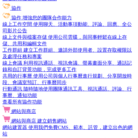
協作
協作
增強您的團隊合作能力
線上工作空間
使用聊天、活動事項動能、評論、回應、全公
司影片公告
線上文件與檔案存儲
使用公司雲碟，與同事輕鬆在線上存
儲、共用和編輯文件
工作群組
建立工作群組、邀請外部使用者、設置存取權限以
及處理任務和專案
線上會議
利用視訊通話、視訊會議、螢幕畫面分享、通話記
錄和自訂背景功能，完成更多工作
共用的行事曆
使用公司與個人行事曆進行規劃、分享開放時
段、會議室預訂、行事曆同步
行動通訊
隨時隨地使用團隊通訊工具、視訊通話、評論、行
事曆、通知功能
查看所有協作功能
網站與商店
網站與商店
建立銷售網站
網站建置器
使用我們免費CMS、範本、託管，建立出色的網
站