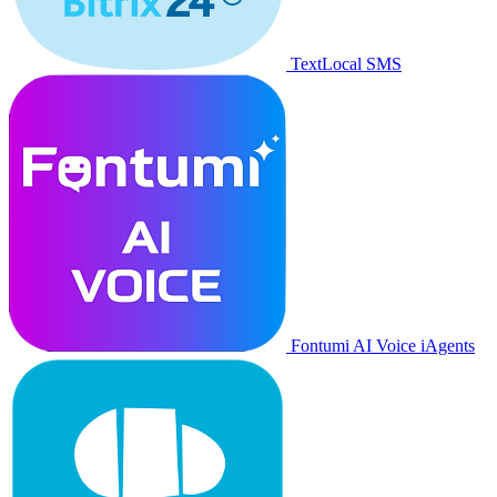
TextLocal SMS
Fontumi AI Voice iAgents