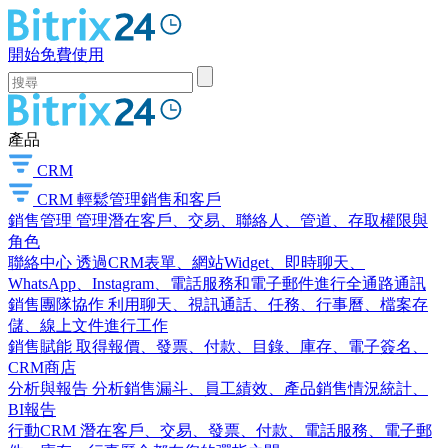
開始免費使用
產品
CRM
CRM
輕鬆管理銷售和客戶
銷售管理
管理潛在客戶、交易、聯絡人、管道、存取權限與
角色
聯絡中心
透過CRM表單、網站Widget、即時聊天、
WhatsApp、Instagram、電話服務和電子郵件進行全通路通訊
銷售團隊協作
利用聊天、視訊通話、任務、行事曆、檔案存
儲、線上文件進行工作
銷售賦能
取得報價、發票、付款、目錄、庫存、電子簽名、
CRM商店
分析與報告
分析銷售漏斗、員工績效、產品銷售情況統計、
BI報告
行動CRM
潛在客戶、交易、發票、付款、電話服務、電子郵