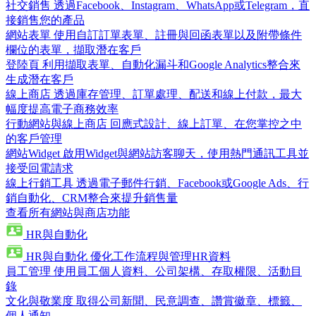
社交銷售
透過Facebook、Instagram、WhatsApp或Telegram，直
接銷售您的產品
網站表單
使用自訂訂單表單、註冊與回函表單以及附帶條件
欄位的表單，擷取潛在客戶
登陸頁
利用擷取表單、自動化漏斗和Google Analytics整合來
生成潛在客戶
線上商店
透過庫存管理、訂單處理、配送和線上付款，最大
幅度提高電子商務效率
行動網站與線上商店
回應式設計、線上訂單、在您掌控之中
的客戶管理
網站Widget
啟用Widget與網站訪客聊天，使用熱門通訊工具並
接受回電請求
線上行銷工具
透過電子郵件行銷、Facebook或Google Ads、行
銷自動化、CRM整合來提升銷售量
查看所有網站與商店功能
HR與自動化
HR與自動化
優化工作流程與管理HR資料
員工管理
使用員工個人資料、公司架構、存取權限、活動目
錄
文化與敬業度
取得公司新聞、民意調查、讚賞徽章、標籤、
個人通知