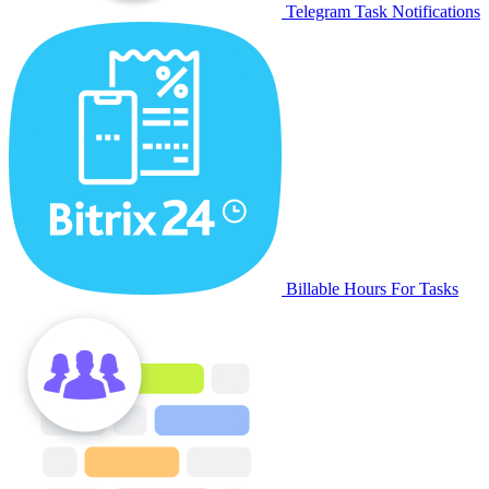
Telegram Task Notifications
Billable Hours For Tasks