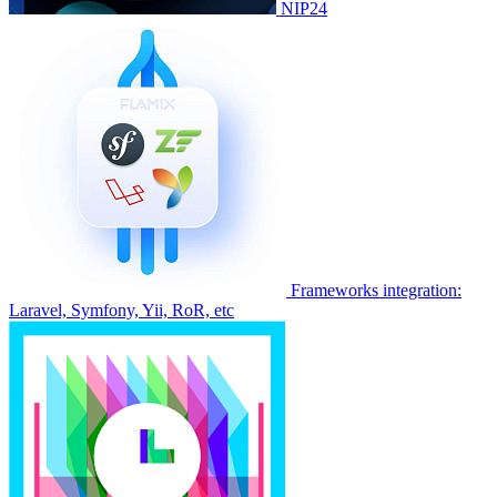
NIP24
Frameworks integration:
Laravel, Symfony, Yii, RoR, etc