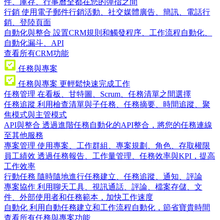
件、庫存、行事曆全都在您的彈指之間
行銷
使用電子郵件行銷活動、社交媒體廣告、簡訊、電話行
銷、登陸頁面
自動化與整合
設置CRM規則和觸發程序、工作流程自動化、
自動化漏斗、API
查看所有CRM功能
任務與專案
任務與專案
更輕鬆快速完成工作
任務管理
在看板、甘特圖、Scrum、任務清單之間選擇
任務追蹤
利用檢查清單與子任務、任務摘要、時間追蹤、聚
焦模式與主管模式
API與整合
透過進階任務自動化的API整合，將您的任務連線
至其他服務
專案管理
使用專案、工作群組、專案規劃、角色、存取權限
員工績效
透過任務報告、工作量管理、任務效率與KPI，提高
工作效率
行動任務
隨時隨地進行任務建立、任務追蹤、通知、評論
專案協作
利用聊天工具、視訊通話、評論、檔案存儲、文
件、外部使用者和任務範本，加快工作速度
自動化
利用自動任務建立和工作流程自動化，節省寶貴時間
查看所有任務與專案功能