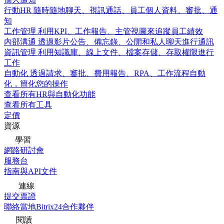
行動HR
隨時隨地聊天、視訊通話、員工個人資料、審批、通
知
工作管理
利用KPI、工作報告、主管視圖來追蹤員工績效
內部溝通
透過影片公告、備忘錄、公開和私人聊天進行通訊
資訊管理
利用知識庫、線上文件、檔案存儲、存取權限進行
工作
自動化
透過請求、審批、費用報告、RPA、工作流程自動
化，簡化您的操作
查看所有HR與自動化功能
查看所有工具
定價
資源
學習
網路研討會
服務台
指南與API文件
連線
提交票證
聯絡當地Bitrix24合作夥伴
閱讀