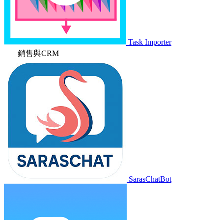
Task Importer
銷售與CRM
SarasChatBot