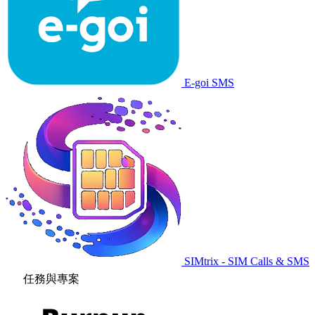
E-goi SMS
SIMtrix - SIM Calls & SMS
任務與專案