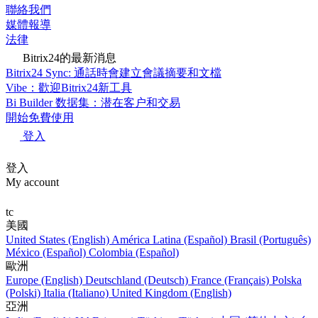
聯絡我們
媒體報導
法律
Bitrix24的最新消息
Bitrix24 Sync: 通話時會建立會議摘要和文檔
Vibe：歡迎Bitrix24新工具
Bi Builder 数据集：潜在客户和交易
開始免費使用
登入
登入
My account
tc
美國
United States (English)
América Latina (Español)
Brasil (Português)
México (Español)
Colombia (Español)
歐洲
Europe (English)
Deutschland (Deutsch)
France (Français)
Polska
(Polski)
Italia (Italiano)
United Kingdom (English)
亞洲