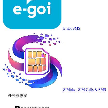
E-goi SMS
SIMtrix - SIM Calls & SMS
任務與專案