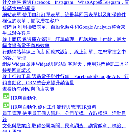
社交銷售
透過Facebook、Instagram、WhatsApp或Telegram，直
接銷售您的產品
網站表單
使用自訂訂單表單、註冊與回函表單以及附帶條件
欄位的表單，擷取潛在客戶
登陸頁
利用擷取表單、自動化漏斗和Google Analytics整合來
生成潛在客戶
線上商店
透過庫存管理、訂單處理、配送和線上付款，最大
幅度提高電子商務效率
行動網站與線上商店
回應式設計、線上訂單、在您掌控之中
的客戶管理
網站Widget
啟用Widget與網站訪客聊天，使用熱門通訊工具並
接受回電請求
線上行銷工具
透過電子郵件行銷、Facebook或Google Ads、行
銷自動化、CRM整合來提升銷售量
查看所有網站與商店功能
HR與自動化
HR與自動化
優化工作流程與管理HR資料
員工管理
使用員工個人資料、公司架構、存取權限、活動目
錄
文化與敬業度
取得公司新聞、民意調查、讚賞徽章、標籤、
個人通知