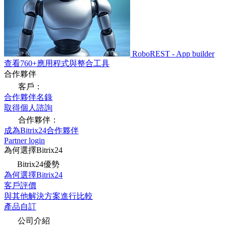
RoboREST - App builder
查看760+應用程式與整合工具
合作夥伴
客戶：
合作夥伴名錄
取得個人諮詢
合作夥伴：
成為Bitrix24合作夥伴
Partner login
為何選擇Bitrix24
Bitrix24優勢
為何選擇Bitrix24
客戶評價
與其他解決方案進行比較
產品自訂
公司介紹