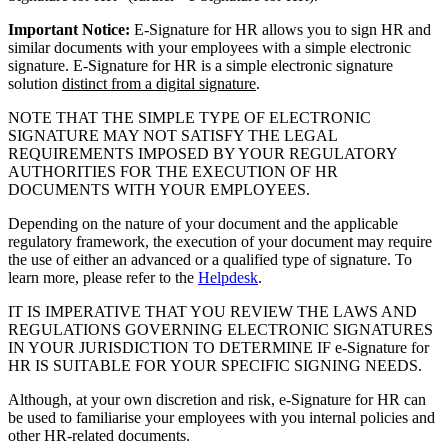
Important Notice:
E-Signature for HR allows you to sign HR and
similar documents with your employees with a simple electronic
signature. E-Signature for HR is a simple electronic signature
solution
distinct from a digital signature
.
NOTE THAT THE SIMPLE TYPE OF ELECTRONIC
SIGNATURE MAY NOT SATISFY THE LEGAL
REQUIREMENTS IMPOSED BY YOUR REGULATORY
AUTHORITIES FOR THE EXECUTION OF HR
DOCUMENTS WITH YOUR EMPLOYEES.
Depending on the nature of your document and the applicable
regulatory framework, the execution of your document may require
the use of either an advanced or a qualified type of signature. To
learn more, please refer to the
Helpdesk
.
IT IS IMPERATIVE THAT YOU REVIEW THE LAWS AND
REGULATIONS GOVERNING ELECTRONIC SIGNATURES
IN YOUR JURISDICTION TO DETERMINE IF e-Signature for
HR IS SUITABLE FOR YOUR SPECIFIC SIGNING NEEDS.
Although, at your own discretion and risk, e-Signature for HR can
be used to familiarise your employees with you internal policies and
other HR-related documents.