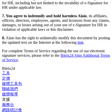
for HR, including but not limited to the invalidity of e-Signature for
HR under applicable law.
7. You agree to indemnify and hold harmless Alaio
, its affiliates,
officers, directors, employees, agents, and licensors from any claims,
damages, or losses arising out of your use of e-Signature for HR in
violation of applicable laws or this disclaimer.
8.
Alaio has the right to unilaterally modify this document by posting
the updated text on the Internet at the following
link
.
For complete Terms of Service regarding the use of our electronic
signature services, please refer to the
Bitrix24 Sign Additional Terms
of Service
.
Bitrix24
工具
定價
媒體工具包
聯絡我們
媒體報導
支援
服務台
網路研討會