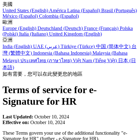
美國
United States (English)
América Latina (Español)
Brasil (Português)
México (Español)
Colombia (Español)
歐洲
Europe (English)
Deutschland (Deutsch)
France (Français)
Polska
(Polski)
Italia (Italiano)
United Kingdom (English)
亞洲
India (English)
UAE (عربي)
Türkiye (Türkçe)
中国 (简体中文)
台
灣 (繁體中文)
Indonesia (Bahasa Indonesia)
Malaysia (Bahasa
Melayu)
ประเทศไทย (ภาษาไทย)
Việt Nam (Tiếng Việt)
日本 (日
本語)
如有需要，您可以在此變更您的地區
Terms of service for e-
Signature for HR
Last Updated:
October 10, 2024
Effective on:
October 10, 2024
These Terms govern your use of the additional functionality "e-
Signature for HR" (further - e-Signature for HR).