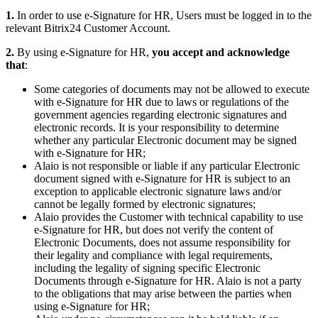
1.
In order to use e-Signature for HR, Users must be logged in to the
relevant Bitrix24 Customer Account.
2.
By using e-Signature for HR,
you accept and acknowledge
that
:
Some categories of documents may not be allowed to execute
with e-Signature for HR due to laws or regulations of the
government agencies regarding electronic signatures and
electronic records. It is your responsibility to determine
whether any particular Electronic document may be signed
with e-Signature for HR;
Alaio is not responsible or liable if any particular Electronic
document signed with e-Signature for HR is subject to an
exception to applicable electronic signature laws and/or
cannot be legally formed by electronic signatures;
Alaio provides the Customer with technical capability to use
e-Signature for HR, but does not verify the content of
Electronic Documents, does not assume responsibility for
their legality and compliance with legal requirements,
including the legality of signing specific Electronic
Documents through e-Signature for HR. Alaio is not a party
to the obligations that may arise between the parties when
using e-Signature for HR;