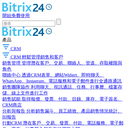
開始免費使用
產品
CRM
CRM
輕鬆管理銷售和客戶
銷售管理
管理潛在客戶、交易、聯絡人、管道、存取權限與
角色
聯絡中心
透過CRM表單、網站Widget、即時聊天、
WhatsApp、Instagram、電話服務和電子郵件進行全通路通訊
銷售團隊協作
利用聊天、視訊通話、任務、行事曆、檔案存
儲、線上文件進行工作
銷售賦能
取得報價、發票、付款、目錄、庫存、電子簽名、
CRM商店
分析與報告
分析銷售漏斗、員工績效、產品銷售情況統計、
BI報告
行動CRM
潛在客戶、交易、發票、付款、電話服務、電子郵