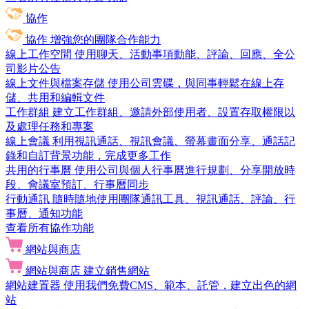
協作
協作
增強您的團隊合作能力
線上工作空間
使用聊天、活動事項動能、評論、回應、全公
司影片公告
線上文件與檔案存儲
使用公司雲碟，與同事輕鬆在線上存
儲、共用和編輯文件
工作群組
建立工作群組、邀請外部使用者、設置存取權限以
及處理任務和專案
線上會議
利用視訊通話、視訊會議、螢幕畫面分享、通話記
錄和自訂背景功能，完成更多工作
共用的行事曆
使用公司與個人行事曆進行規劃、分享開放時
段、會議室預訂、行事曆同步
行動通訊
隨時隨地使用團隊通訊工具、視訊通話、評論、行
事曆、通知功能
查看所有協作功能
網站與商店
網站與商店
建立銷售網站
網站建置器
使用我們免費CMS、範本、託管，建立出色的網
站