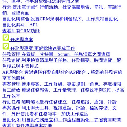
件、庫存、行事曆全都在您的彈指之間
行銷
使用電子郵件行銷活動、社交媒體廣告、簡訊、電話行
銷、登陸頁面
自動化與整合
設置CRM規則和觸發程序、工作流程自動化、
自動化漏斗、API
查看所有CRM功能
任務與專案
任務與專案
更輕鬆快速完成工作
任務管理
在看板、甘特圖、Scrum、任務清單之間選擇
任務追蹤
利用檢查清單與子任務、任務摘要、時間追蹤、聚
焦模式與主管模式
API與整合
透過進階任務自動化的API整合，將您的任務連線
至其他服務
專案管理
使用專案、工作群組、專案規劃、角色、存取權限
員工績效
透過任務報告、工作量管理、任務效率與KPI，提高
工作效率
行動任務
隨時隨地進行任務建立、任務追蹤、通知、評論
專案協作
利用聊天工具、視訊通話、評論、檔案存儲、文
件、外部使用者和任務範本，加快工作速度
自動化
利用自動任務建立和工作流程自動化，節省寶貴時間
查看所有任務與專案功能