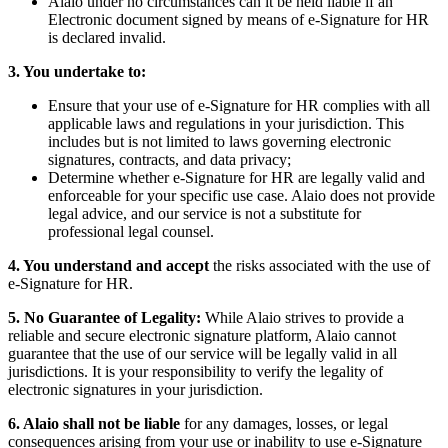
Alaio under no circumstances can it be held liable if an
Electronic document signed by means of e-Signature for HR
is declared invalid.
3. You undertake to:
Ensure that your use of e-Signature for HR complies with all
applicable laws and regulations in your jurisdiction. This
includes but is not limited to laws governing electronic
signatures, contracts, and data privacy;
Determine whether e-Signature for HR are legally valid and
enforceable for your specific use case. Alaio does not provide
legal advice, and our service is not a substitute for
professional legal counsel.
4. You understand and accept
the risks associated with the use of
e-Signature for HR.
5. No Guarantee of Legality:
While Alaio strives to provide a
reliable and secure electronic signature platform, Alaio cannot
guarantee that the use of our service will be legally valid in all
jurisdictions. It is your responsibility to verify the legality of
electronic signatures in your jurisdiction.
6. Alaio shall not be liable
for any damages, losses, or legal
consequences arising from your use or inability to use e-Signature