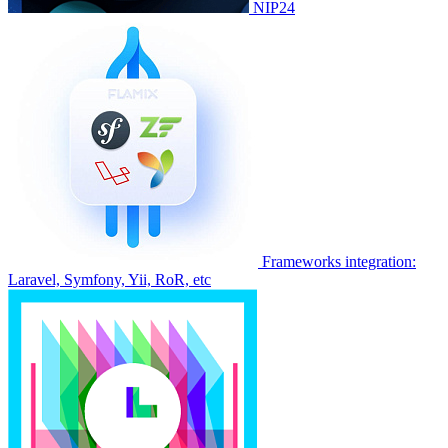
NIP24
Frameworks integration:
Laravel, Symfony, Yii, RoR, etc