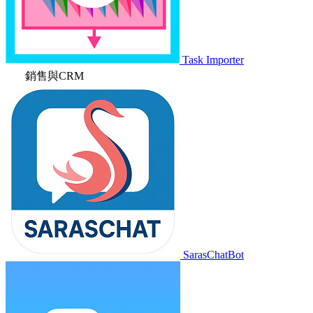
Task Importer
銷售與CRM
SarasChatBot