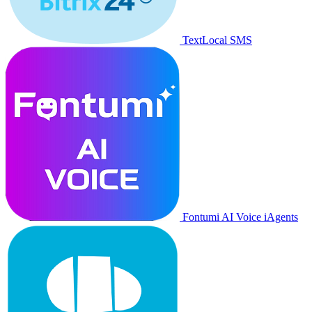
TextLocal SMS
Fontumi AI Voice iAgents