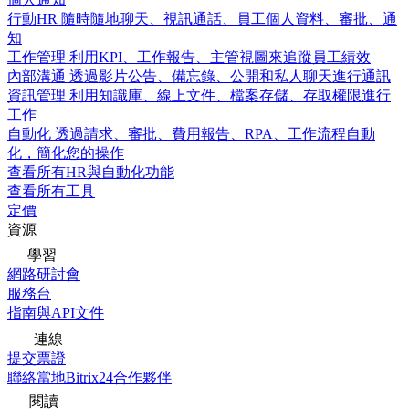
行動HR
隨時隨地聊天、視訊通話、員工個人資料、審批、通
知
工作管理
利用KPI、工作報告、主管視圖來追蹤員工績效
內部溝通
透過影片公告、備忘錄、公開和私人聊天進行通訊
資訊管理
利用知識庫、線上文件、檔案存儲、存取權限進行
工作
自動化
透過請求、審批、費用報告、RPA、工作流程自動
化，簡化您的操作
查看所有HR與自動化功能
查看所有工具
定價
資源
學習
網路研討會
服務台
指南與API文件
連線
提交票證
聯絡當地Bitrix24合作夥伴
閱讀