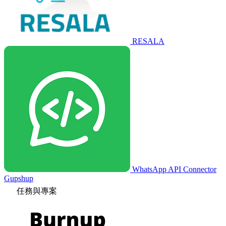
RESALA
WhatsApp API Connector
Gupshup
任務與專案