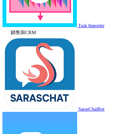
Task Importer
銷售與CRM
SarasChatBot