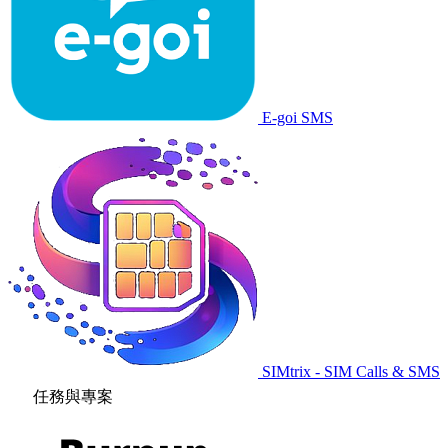
E-goi SMS
SIMtrix - SIM Calls & SMS
任務與專案