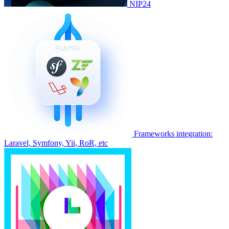
NIP24
Frameworks integration:
Laravel, Symfony, Yii, RoR, etc