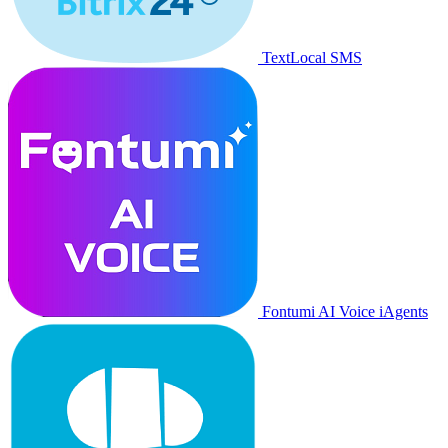
TextLocal SMS
Fontumi AI Voice iAgents