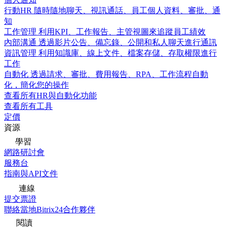
行動HR
隨時隨地聊天、視訊通話、員工個人資料、審批、通
知
工作管理
利用KPI、工作報告、主管視圖來追蹤員工績效
內部溝通
透過影片公告、備忘錄、公開和私人聊天進行通訊
資訊管理
利用知識庫、線上文件、檔案存儲、存取權限進行
工作
自動化
透過請求、審批、費用報告、RPA、工作流程自動
化，簡化您的操作
查看所有HR與自動化功能
查看所有工具
定價
資源
學習
網路研討會
服務台
指南與API文件
連線
提交票證
聯絡當地Bitrix24合作夥伴
閱讀