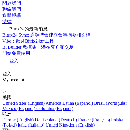
關於我們
聯絡我們
媒體報導
法律
Bitrix24的最新消息
Bitrix24 Sync: 通話時會建立會議摘要和文檔
Vibe：歡迎Bitrix24新工具
Bi Builder 数据集：潜在客户和交易
開始免費使用
登入
登入
My account
tc
美國
United States (English)
América Latina (Español)
Brasil (Português)
México (Español)
Colombia (Español)
歐洲
Europe (English)
Deutschland (Deutsch)
France (Français)
Polska
(Polski)
Italia (Italiano)
United Kingdom (English)