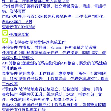
件、庫存、行事曆全都在您的彈指之間
行銷
使用電子郵件行銷活動、社交媒體廣告、簡訊、電話行
銷、登陸頁面
自動化與整合
設置CRM規則和觸發程序、工作流程自動化、
自動化漏斗、API
查看所有CRM功能
任務與專案
任務與專案
更輕鬆快速完成工作
任務管理
在看板、甘特圖、Scrum、任務清單之間選擇
任務追蹤
利用檢查清單與子任務、任務摘要、時間追蹤、聚
焦模式與主管模式
API與整合
透過進階任務自動化的API整合，將您的任務連線
至其他服務
專案管理
使用專案、工作群組、專案規劃、角色、存取權限
員工績效
透過任務報告、工作量管理、任務效率與KPI，提高
工作效率
行動任務
隨時隨地進行任務建立、任務追蹤、通知、評論
專案協作
利用聊天工具、視訊通話、評論、檔案存儲、文
件、外部使用者和任務範本，加快工作速度
自動化
利用自動任務建立和工作流程自動化，節省寶貴時間
查看所有任務與專案功能