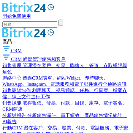
開始免費使用
產品
CRM
CRM
輕鬆管理銷售和客戶
銷售管理
管理潛在客戶、交易、聯絡人、管道、存取權限與
角色
聯絡中心
透過CRM表單、網站Widget、即時聊天、
WhatsApp、Instagram、電話服務和電子郵件進行全通路通訊
銷售團隊協作
利用聊天、視訊通話、任務、行事曆、檔案存
儲、線上文件進行工作
銷售賦能
取得報價、發票、付款、目錄、庫存、電子簽名、
CRM商店
分析與報告
分析銷售漏斗、員工績效、產品銷售情況統計、
BI報告
行動CRM
潛在客戶、交易、發票、付款、電話服務、電子郵