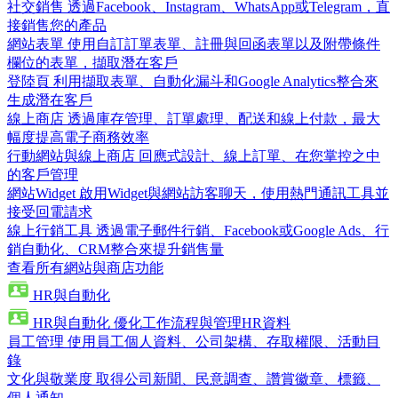
社交銷售
透過Facebook、Instagram、WhatsApp或Telegram，直
接銷售您的產品
網站表單
使用自訂訂單表單、註冊與回函表單以及附帶條件
欄位的表單，擷取潛在客戶
登陸頁
利用擷取表單、自動化漏斗和Google Analytics整合來
生成潛在客戶
線上商店
透過庫存管理、訂單處理、配送和線上付款，最大
幅度提高電子商務效率
行動網站與線上商店
回應式設計、線上訂單、在您掌控之中
的客戶管理
網站Widget
啟用Widget與網站訪客聊天，使用熱門通訊工具並
接受回電請求
線上行銷工具
透過電子郵件行銷、Facebook或Google Ads、行
銷自動化、CRM整合來提升銷售量
查看所有網站與商店功能
HR與自動化
HR與自動化
優化工作流程與管理HR資料
員工管理
使用員工個人資料、公司架構、存取權限、活動目
錄
文化與敬業度
取得公司新聞、民意調查、讚賞徽章、標籤、
個人通知