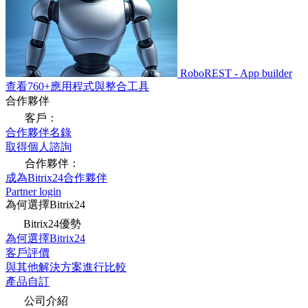
RoboREST - App builder
查看760+應用程式與整合工具
合作夥伴
客戶：
合作夥伴名錄
取得個人諮詢
合作夥伴：
成為Bitrix24合作夥伴
Partner login
為何選擇Bitrix24
Bitrix24優勢
為何選擇Bitrix24
客戶評價
與其他解決方案進行比較
產品自訂
公司介紹