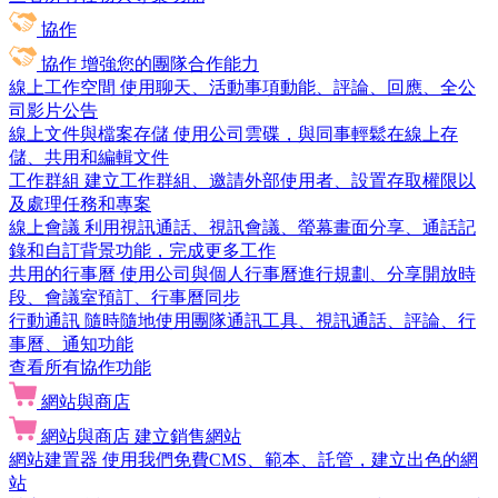
協作
協作
增強您的團隊合作能力
線上工作空間
使用聊天、活動事項動能、評論、回應、全公
司影片公告
線上文件與檔案存儲
使用公司雲碟，與同事輕鬆在線上存
儲、共用和編輯文件
工作群組
建立工作群組、邀請外部使用者、設置存取權限以
及處理任務和專案
線上會議
利用視訊通話、視訊會議、螢幕畫面分享、通話記
錄和自訂背景功能，完成更多工作
共用的行事曆
使用公司與個人行事曆進行規劃、分享開放時
段、會議室預訂、行事曆同步
行動通訊
隨時隨地使用團隊通訊工具、視訊通話、評論、行
事曆、通知功能
查看所有協作功能
網站與商店
網站與商店
建立銷售網站
網站建置器
使用我們免費CMS、範本、託管，建立出色的網
站