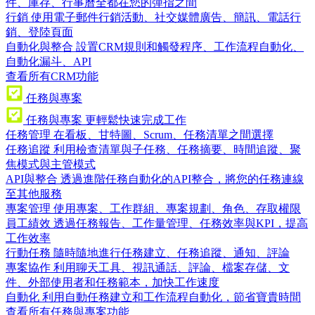
件、庫存、行事曆全都在您的彈指之間
行銷
使用電子郵件行銷活動、社交媒體廣告、簡訊、電話行
銷、登陸頁面
自動化與整合
設置CRM規則和觸發程序、工作流程自動化、
自動化漏斗、API
查看所有CRM功能
任務與專案
任務與專案
更輕鬆快速完成工作
任務管理
在看板、甘特圖、Scrum、任務清單之間選擇
任務追蹤
利用檢查清單與子任務、任務摘要、時間追蹤、聚
焦模式與主管模式
API與整合
透過進階任務自動化的API整合，將您的任務連線
至其他服務
專案管理
使用專案、工作群組、專案規劃、角色、存取權限
員工績效
透過任務報告、工作量管理、任務效率與KPI，提高
工作效率
行動任務
隨時隨地進行任務建立、任務追蹤、通知、評論
專案協作
利用聊天工具、視訊通話、評論、檔案存儲、文
件、外部使用者和任務範本，加快工作速度
自動化
利用自動任務建立和工作流程自動化，節省寶貴時間
查看所有任務與專案功能