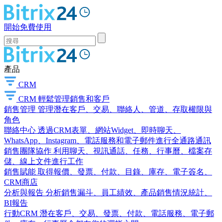
開始免費使用
產品
CRM
CRM
輕鬆管理銷售和客戶
銷售管理
管理潛在客戶、交易、聯絡人、管道、存取權限與
角色
聯絡中心
透過CRM表單、網站Widget、即時聊天、
WhatsApp、Instagram、電話服務和電子郵件進行全通路通訊
銷售團隊協作
利用聊天、視訊通話、任務、行事曆、檔案存
儲、線上文件進行工作
銷售賦能
取得報價、發票、付款、目錄、庫存、電子簽名、
CRM商店
分析與報告
分析銷售漏斗、員工績效、產品銷售情況統計、
BI報告
行動CRM
潛在客戶、交易、發票、付款、電話服務、電子郵