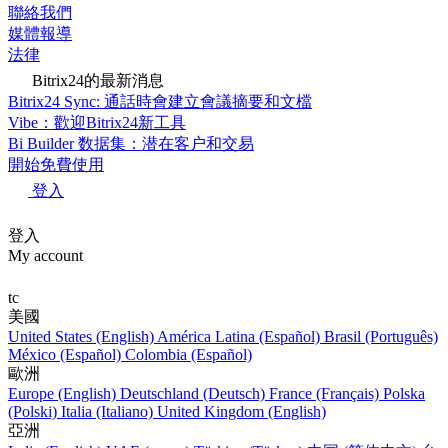
聯絡我們
媒體報導
法律
Bitrix24的最新消息
Bitrix24 Sync: 通話時會建立會議摘要和文檔
Vibe：歡迎Bitrix24新工具
Bi Builder 数据集：潜在客户和交易
開始免費使用
登入
登入
My account
tc
美國
United States (English)
América Latina (Español)
Brasil (Português)
México (Español)
Colombia (Español)
歐洲
Europe (English)
Deutschland (Deutsch)
France (Français)
Polska
(Polski)
Italia (Italiano)
United Kingdom (English)
亞洲