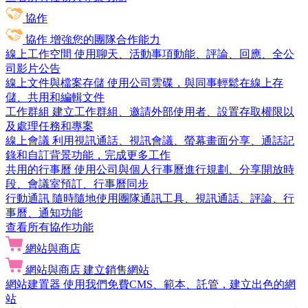
協作
協作
增強您的團隊合作能力
線上工作空間
使用聊天、活動事項動能、評論、回應、全公
司影片公告
線上文件與檔案存儲
使用公司雲碟，與同事輕鬆在線上存
儲、共用和編輯文件
工作群組
建立工作群組、邀請外部使用者、設置存取權限以
及處理任務和專案
線上會議
利用視訊通話、視訊會議、螢幕畫面分享、通話記
錄和自訂背景功能，完成更多工作
共用的行事曆
使用公司與個人行事曆進行規劃、分享開放時
段、會議室預訂、行事曆同步
行動通訊
隨時隨地使用團隊通訊工具、視訊通話、評論、行
事曆、通知功能
查看所有協作功能
網站與商店
網站與商店
建立銷售網站
網站建置器
使用我們免費CMS、範本、託管，建立出色的網
站