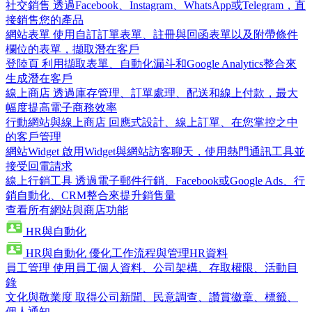
社交銷售
透過Facebook、Instagram、WhatsApp或Telegram，直
接銷售您的產品
網站表單
使用自訂訂單表單、註冊與回函表單以及附帶條件
欄位的表單，擷取潛在客戶
登陸頁
利用擷取表單、自動化漏斗和Google Analytics整合來
生成潛在客戶
線上商店
透過庫存管理、訂單處理、配送和線上付款，最大
幅度提高電子商務效率
行動網站與線上商店
回應式設計、線上訂單、在您掌控之中
的客戶管理
網站Widget
啟用Widget與網站訪客聊天，使用熱門通訊工具並
接受回電請求
線上行銷工具
透過電子郵件行銷、Facebook或Google Ads、行
銷自動化、CRM整合來提升銷售量
查看所有網站與商店功能
HR與自動化
HR與自動化
優化工作流程與管理HR資料
員工管理
使用員工個人資料、公司架構、存取權限、活動目
錄
文化與敬業度
取得公司新聞、民意調查、讚賞徽章、標籤、
個人通知