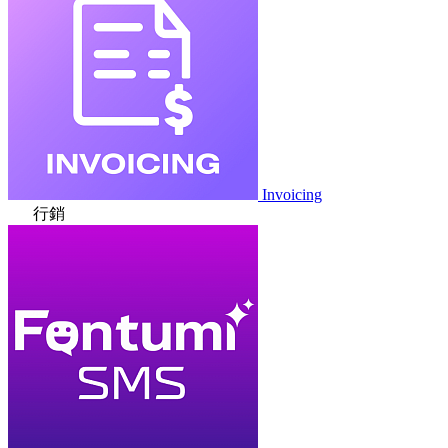
Invoicing
行銷