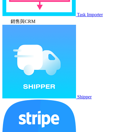
Task Importer
銷售與CRM
Shipper