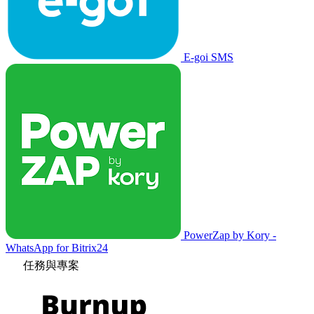
E-goi SMS
PowerZap by Kory -
WhatsApp for Bitrix24
任務與專案