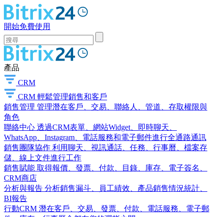
開始免費使用
產品
CRM
CRM
輕鬆管理銷售和客戶
銷售管理
管理潛在客戶、交易、聯絡人、管道、存取權限與
角色
聯絡中心
透過CRM表單、網站Widget、即時聊天、
WhatsApp、Instagram、電話服務和電子郵件進行全通路通訊
銷售團隊協作
利用聊天、視訊通話、任務、行事曆、檔案存
儲、線上文件進行工作
銷售賦能
取得報價、發票、付款、目錄、庫存、電子簽名、
CRM商店
分析與報告
分析銷售漏斗、員工績效、產品銷售情況統計、
BI報告
行動CRM
潛在客戶、交易、發票、付款、電話服務、電子郵