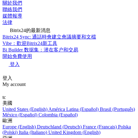
關於我們
聯絡我們
媒體報導
法律
Bitrix24的最新消息
Bitrix24 Sync: 通話時會建立會議摘要和文檔
Vibe：歡迎Bitrix24新工具
Bi Builder 数据集：潜在客户和交易
開始免費使用
登入
登入
My account
tc
美國
United States (English)
América Latina (Español)
Brasil (Português)
México (Español)
Colombia (Español)
歐洲
Europe (English)
Deutschland (Deutsch)
France (Français)
Polska
(Polski)
Italia (Italiano)
United Kingdom (English)