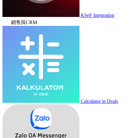
KSeF Integration
銷售與CRM
Calculator in Deals