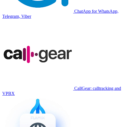
ChatApp for WhatsApp,
Telegram, Viber
CallGear: calltracking and
VPBX