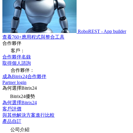
RoboREST - App builder
查看760+應用程式與整合工具
合作夥伴
客戶：
合作夥伴名錄
取得個人諮詢
合作夥伴：
成為Bitrix24合作夥伴
Partner login
為何選擇Bitrix24
Bitrix24優勢
為何選擇Bitrix24
客戶評價
與其他解決方案進行比較
產品自訂
公司介紹