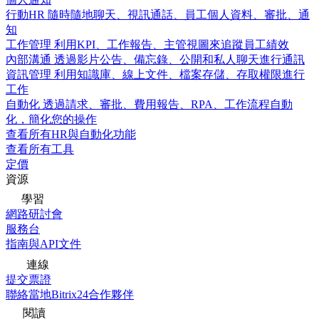
行動HR
隨時隨地聊天、視訊通話、員工個人資料、審批、通
知
工作管理
利用KPI、工作報告、主管視圖來追蹤員工績效
內部溝通
透過影片公告、備忘錄、公開和私人聊天進行通訊
資訊管理
利用知識庫、線上文件、檔案存儲、存取權限進行
工作
自動化
透過請求、審批、費用報告、RPA、工作流程自動
化，簡化您的操作
查看所有HR與自動化功能
查看所有工具
定價
資源
學習
網路研討會
服務台
指南與API文件
連線
提交票證
聯絡當地Bitrix24合作夥伴
閱讀