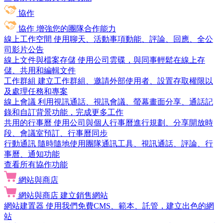
協作
協作
增強您的團隊合作能力
線上工作空間
使用聊天、活動事項動能、評論、回應、全公
司影片公告
線上文件與檔案存儲
使用公司雲碟，與同事輕鬆在線上存
儲、共用和編輯文件
工作群組
建立工作群組、邀請外部使用者、設置存取權限以
及處理任務和專案
線上會議
利用視訊通話、視訊會議、螢幕畫面分享、通話記
錄和自訂背景功能，完成更多工作
共用的行事曆
使用公司與個人行事曆進行規劃、分享開放時
段、會議室預訂、行事曆同步
行動通訊
隨時隨地使用團隊通訊工具、視訊通話、評論、行
事曆、通知功能
查看所有協作功能
網站與商店
網站與商店
建立銷售網站
網站建置器
使用我們免費CMS、範本、託管，建立出色的網
站