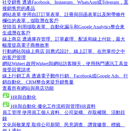
社交銷售
透過Facebook、Instagram、WhatsApp或Telegram，直
接銷售您的產品
網站表單
使用自訂訂單表單、註冊與回函表單以及附帶條件
欄位的表單，擷取潛在客戶
登陸頁
利用擷取表單、自動化漏斗和Google Analytics整合來
生成潛在客戶
線上商店
透過庫存管理、訂單處理、配送和線上付款，最大
幅度提高電子商務效率
行動網站與線上商店
回應式設計、線上訂單、在您掌控之中
的客戶管理
網站Widget
啟用Widget與網站訪客聊天，使用熱門通訊工具並
接受回電請求
線上行銷工具
透過電子郵件行銷、Facebook或Google Ads、行
銷自動化、CRM整合來提升銷售量
查看所有網站與商店功能
HR與自動化
HR與自動化
優化工作流程與管理HR資料
員工管理
使用員工個人資料、公司架構、存取權限、活動目
錄
文化與敬業度
取得公司新聞、民意調查、讚賞徽章、標籤、
個人通知