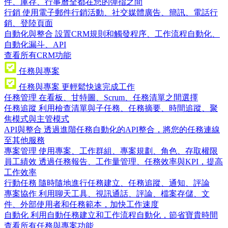
件、庫存、行事曆全都在您的彈指之間
行銷
使用電子郵件行銷活動、社交媒體廣告、簡訊、電話行
銷、登陸頁面
自動化與整合
設置CRM規則和觸發程序、工作流程自動化、
自動化漏斗、API
查看所有CRM功能
任務與專案
任務與專案
更輕鬆快速完成工作
任務管理
在看板、甘特圖、Scrum、任務清單之間選擇
任務追蹤
利用檢查清單與子任務、任務摘要、時間追蹤、聚
焦模式與主管模式
API與整合
透過進階任務自動化的API整合，將您的任務連線
至其他服務
專案管理
使用專案、工作群組、專案規劃、角色、存取權限
員工績效
透過任務報告、工作量管理、任務效率與KPI，提高
工作效率
行動任務
隨時隨地進行任務建立、任務追蹤、通知、評論
專案協作
利用聊天工具、視訊通話、評論、檔案存儲、文
件、外部使用者和任務範本，加快工作速度
自動化
利用自動任務建立和工作流程自動化，節省寶貴時間
查看所有任務與專案功能