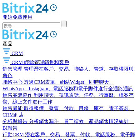
開始免費使用
產品
CRM
CRM
輕鬆管理銷售和客戶
銷售管理
管理潛在客戶、交易、聯絡人、管道、存取權限與
角色
聯絡中心
透過CRM表單、網站Widget、即時聊天、
WhatsApp、Instagram、電話服務和電子郵件進行全通路通訊
銷售團隊協作
利用聊天、視訊通話、任務、行事曆、檔案存
儲、線上文件進行工作
銷售賦能
取得報價、發票、付款、目錄、庫存、電子簽名、
CRM商店
分析與報告
分析銷售漏斗、員工績效、產品銷售情況統計、
BI報告
行動CRM
潛在客戶、交易、發票、付款、電話服務、電子郵