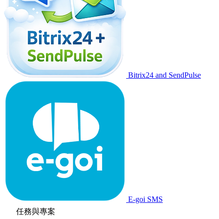
Bitrix24 and SendPulse
E-goi SMS
任務與專案