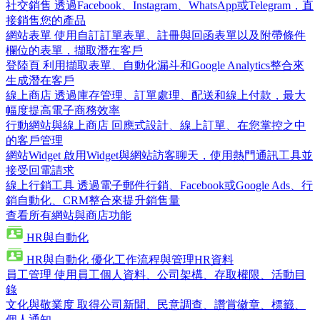
社交銷售
透過Facebook、Instagram、WhatsApp或Telegram，直
接銷售您的產品
網站表單
使用自訂訂單表單、註冊與回函表單以及附帶條件
欄位的表單，擷取潛在客戶
登陸頁
利用擷取表單、自動化漏斗和Google Analytics整合來
生成潛在客戶
線上商店
透過庫存管理、訂單處理、配送和線上付款，最大
幅度提高電子商務效率
行動網站與線上商店
回應式設計、線上訂單、在您掌控之中
的客戶管理
網站Widget
啟用Widget與網站訪客聊天，使用熱門通訊工具並
接受回電請求
線上行銷工具
透過電子郵件行銷、Facebook或Google Ads、行
銷自動化、CRM整合來提升銷售量
查看所有網站與商店功能
HR與自動化
HR與自動化
優化工作流程與管理HR資料
員工管理
使用員工個人資料、公司架構、存取權限、活動目
錄
文化與敬業度
取得公司新聞、民意調查、讚賞徽章、標籤、
個人通知