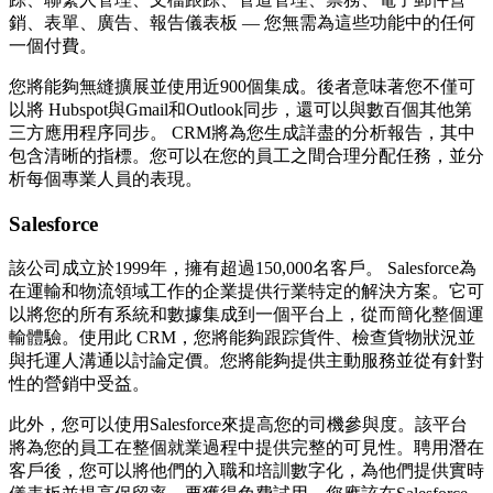
銷、表單、廣告、報告儀表板 — 您無需為這些功能中的任何
一個付費。
您將能夠無縫擴展並使用近900個集成。後者意味著您不僅可
以將 Hubspot與Gmail和Outlook同步，還可以與數百個其他第
三方應用程序同步。 CRM將為您生成詳盡的分析報告，其中
包含清晰的指標。您可以在您的員工之間合理分配任務，並分
析每個專業人員的表現。
Salesforce
該公司成立於1999年，擁有超過150,000名客戶。 Salesforce為
在運輸和物流領域工作的企業提供行業特定的解決方案。它可
以將您的所有系統和數據集成到一個平台上，從而簡化整個運
輸體驗。使用此 CRM，您將能夠跟踪貨件、檢查貨物狀況並
與托運人溝通以討論定價。您將能夠提供主動服務並從有針對
性的營銷中受益。
此外，您可以使用Salesforce來提高您的司機參與度。該平台
將為您的員工在整個就業過程中提供完整的可見性。聘用潛在
客戶後，您可以將他們的入職和培訓數字化，為他們提供實時