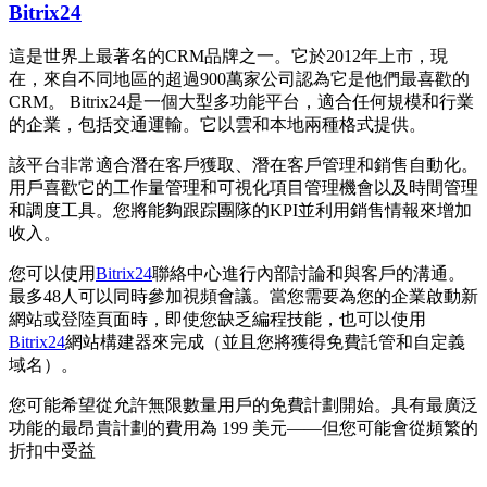
Bitrix24
這是世界上最著名的CRM品牌之一。它於2012年上市，現
在，來自不同地區的超過900萬家公司認為它是他們最喜歡的
CRM。 Bitrix24是一個大型多功能平台，適合任何規模和行業
的企業，包括交通運輸。它以雲和本地兩種格式提供。
該平台非常適合潛在客戶獲取、潛在客戶管理和銷售自動化。
用戶喜歡它的工作量管理和可視化項目管理機會以及時間管理
和調度工具。您將能夠跟踪團隊的KPI並利用銷售情報來增加
收入。
您可以使用
Bitrix24
聯絡中心進行內部討論和與客戶的溝通。
最多48人可以同時參加視頻會議。當您需要為您的企業啟動新
網站或登陸頁面時，即使您缺乏編程技能，也可以使用
Bitrix24
網站構建器來完成（並且您將獲得免費託管和自定義
域名）。
您可能希望從允許無限數量用戶的免費計劃開始。具有最廣泛
功能的最昂貴計劃的費用為 199 美元——但您可能會從頻繁的
折扣中受益