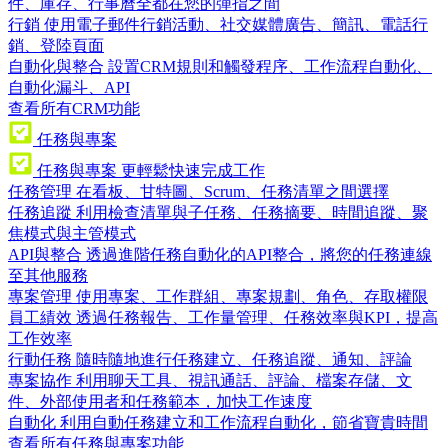
件、庫存、行事曆全都在您的彈指之間
行銷
使用電子郵件行銷活動、社交媒體廣告、簡訊、電話行
銷、登陸頁面
自動化與整合
設置CRM規則和觸發程序、工作流程自動化、
自動化漏斗、API
查看所有CRM功能
任務與專案
任務與專案
更輕鬆快速完成工作
任務管理
在看板、甘特圖、Scrum、任務清單之間選擇
任務追蹤
利用檢查清單與子任務、任務摘要、時間追蹤、聚
焦模式與主管模式
API與整合
透過進階任務自動化的API整合，將您的任務連線
至其他服務
專案管理
使用專案、工作群組、專案規劃、角色、存取權限
員工績效
透過任務報告、工作量管理、任務效率與KPI，提高
工作效率
行動任務
隨時隨地進行任務建立、任務追蹤、通知、評論
專案協作
利用聊天工具、視訊通話、評論、檔案存儲、文
件、外部使用者和任務範本，加快工作速度
自動化
利用自動任務建立和工作流程自動化，節省寶貴時間
查看所有任務與專案功能