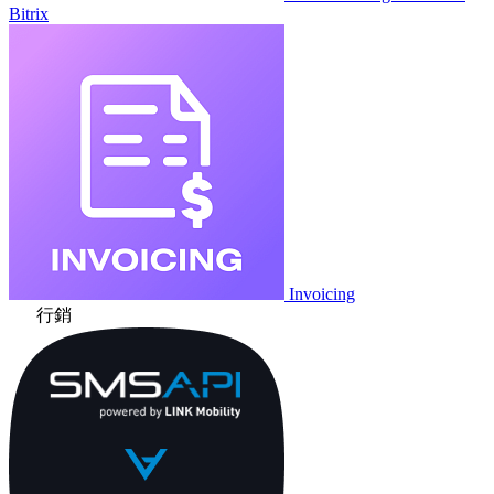
Bitrix
Invoicing
行銷