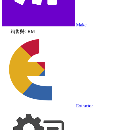
Make
銷售與CRM
Extractor