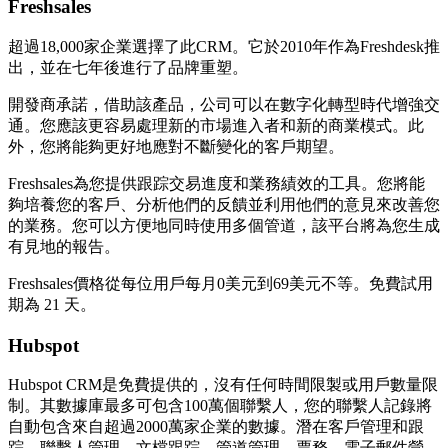
Freshsales
超過18,000家企業選擇了此CRM。它於2010年作為Freshdesk推
出，並在七年後進行了品牌重塑。
開發商承諾，借助該產品，公司可以在數字化轉型時代增強交
通。您應該更容易處理新的市場進入者和新的商業模式。此
外，您將能夠更好地應對不斷變化的客戶期望。
Freshsales為您提供跟踪交易進度和業務績效的工具。您將能
夠培養您的客戶、分析他們的反饋並利用他們的意見來改善您
的業務。您可以方便地同時使用多個管道，該平台將為您生成
有見地的報告。
Freshsales價格從每位用戶每月0美元到69美元不等。免費試用
期為 21 天。
Hubspot
Hubspot CRM是免費提供的，沒有任何時間限製或用戶數量限
制。其數據庫最多可包含100萬個聯繫人，您的聯繫人記錄將
自動包含來自超過2000萬家企業的數據。潛在客戶管理和跟
踪、聯繫人管理、文檔跟踪、管道管理、票務、電子郵件營