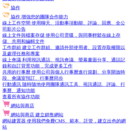
協作
協作
增強您的團隊合作能力
線上工作空間
使用聊天、活動事項動能、評論、回應、全公
司影片公告
線上文件與檔案存儲
使用公司雲碟，與同事輕鬆在線上存
儲、共用和編輯文件
工作群組
建立工作群組、邀請外部使用者、設置存取權限以
及處理任務和專案
線上會議
利用視訊通話、視訊會議、螢幕畫面分享、通話記
錄和自訂背景功能，完成更多工作
共用的行事曆
使用公司與個人行事曆進行規劃、分享開放時
段、會議室預訂、行事曆同步
行動通訊
隨時隨地使用團隊通訊工具、視訊通話、評論、行
事曆、通知功能
查看所有協作功能
網站與商店
網站與商店
建立銷售網站
網站建置器
使用我們免費CMS、範本、託管，建立出色的網
站