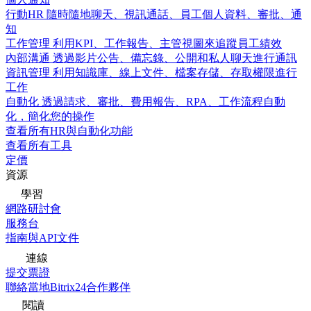
行動HR
隨時隨地聊天、視訊通話、員工個人資料、審批、通
知
工作管理
利用KPI、工作報告、主管視圖來追蹤員工績效
內部溝通
透過影片公告、備忘錄、公開和私人聊天進行通訊
資訊管理
利用知識庫、線上文件、檔案存儲、存取權限進行
工作
自動化
透過請求、審批、費用報告、RPA、工作流程自動
化，簡化您的操作
查看所有HR與自動化功能
查看所有工具
定價
資源
學習
網路研討會
服務台
指南與API文件
連線
提交票證
聯絡當地Bitrix24合作夥伴
閱讀