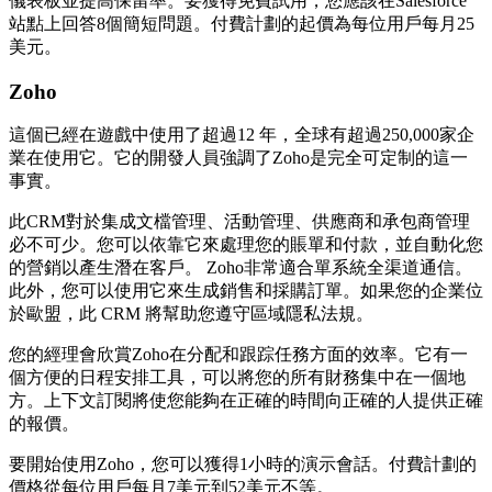
儀表板並提高保留率。要獲得免費試用，您應該在Salesforce
站點上回答8個簡短問題。付費計劃的起價為每位用戶每月25
美元。
Zoho
這個已經在遊戲中使用了超過12 年，全球有超過250,000家企
業在使用它。它的開發人員強調了Zoho是完全可定制的這一
事實。
此CRM對於集成文檔管理、活動管理、供應商和承包商管理
必不可少。您可以依靠它來處理您的賬單和付款，並自動化您
的營銷以產生潛在客戶。 Zoho非常適合單系統全渠道通信。
此外，您可以使用它來生成銷售和採購訂單。如果您的企業位
於歐盟，此 CRM 將幫助您遵守區域隱私法規。
您的經理會欣賞Zoho在分配和跟踪任務方面的效率。它有一
個方便的日程安排工具，可以將您的所有財務集中在一個地
方。上下文訂閱將使您能夠在正確的時間向正確的人提供正確
的報價。
要開始使用Zoho，您可以獲得1小時的演示會話。付費計劃的
價格從每位用戶每月7美元到52美元不等。