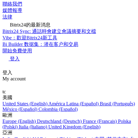
聯絡我們
媒體報導
法律
Bitrix24的最新消息
Bitrix24 Sync: 通話時會建立會議摘要和文檔
Vibe：歡迎Bitrix24新工具
Bi Builder 数据集：潜在客户和交易
開始免費使用
登入
登入
My account
tc
美國
United States (English)
América Latina (Español)
Brasil (Português)
México (Español)
Colombia (Español)
歐洲
Europe (English)
Deutschland (Deutsch)
France (Français)
Polska
(Polski)
Italia (Italiano)
United Kingdom (English)
亞洲