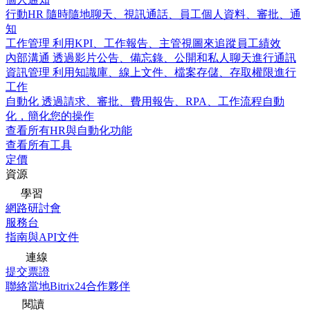
行動HR
隨時隨地聊天、視訊通話、員工個人資料、審批、通
知
工作管理
利用KPI、工作報告、主管視圖來追蹤員工績效
內部溝通
透過影片公告、備忘錄、公開和私人聊天進行通訊
資訊管理
利用知識庫、線上文件、檔案存儲、存取權限進行
工作
自動化
透過請求、審批、費用報告、RPA、工作流程自動
化，簡化您的操作
查看所有HR與自動化功能
查看所有工具
定價
資源
學習
網路研討會
服務台
指南與API文件
連線
提交票證
聯絡當地Bitrix24合作夥伴
閱讀