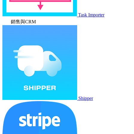
Task Importer
銷售與CRM
Shipper