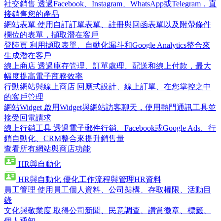
社交銷售
透過Facebook、Instagram、WhatsApp或Telegram，直
接銷售您的產品
網站表單
使用自訂訂單表單、註冊與回函表單以及附帶條件
欄位的表單，擷取潛在客戶
登陸頁
利用擷取表單、自動化漏斗和Google Analytics整合來
生成潛在客戶
線上商店
透過庫存管理、訂單處理、配送和線上付款，最大
幅度提高電子商務效率
行動網站與線上商店
回應式設計、線上訂單、在您掌控之中
的客戶管理
網站Widget
啟用Widget與網站訪客聊天，使用熱門通訊工具並
接受回電請求
線上行銷工具
透過電子郵件行銷、Facebook或Google Ads、行
銷自動化、CRM整合來提升銷售量
查看所有網站與商店功能
HR與自動化
HR與自動化
優化工作流程與管理HR資料
員工管理
使用員工個人資料、公司架構、存取權限、活動目
錄
文化與敬業度
取得公司新聞、民意調查、讚賞徽章、標籤、
個人通知