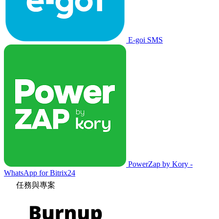
E-goi SMS
PowerZap by Kory -
WhatsApp for Bitrix24
任務與專案