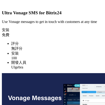
Ultra Vonage SMS for Bitrix24
Use Vonage messages to get in touch with customers at any time
安裝
免費
評分
無評分
安裝
100
開發人員
Ulgebra