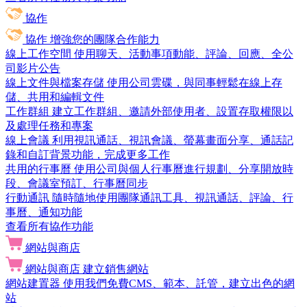
協作
協作
增強您的團隊合作能力
線上工作空間
使用聊天、活動事項動能、評論、回應、全公
司影片公告
線上文件與檔案存儲
使用公司雲碟，與同事輕鬆在線上存
儲、共用和編輯文件
工作群組
建立工作群組、邀請外部使用者、設置存取權限以
及處理任務和專案
線上會議
利用視訊通話、視訊會議、螢幕畫面分享、通話記
錄和自訂背景功能，完成更多工作
共用的行事曆
使用公司與個人行事曆進行規劃、分享開放時
段、會議室預訂、行事曆同步
行動通訊
隨時隨地使用團隊通訊工具、視訊通話、評論、行
事曆、通知功能
查看所有協作功能
網站與商店
網站與商店
建立銷售網站
網站建置器
使用我們免費CMS、範本、託管，建立出色的網
站