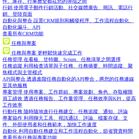
件、庫存、行事曆全都在您的彈指之間
行銷
使用電子郵件行銷活動、社交媒體廣告、簡訊、電話行
銷、登陸頁面
自動化與整合
設置CRM規則和觸發程序、工作流程自動化、
自動化漏斗、API
查看所有CRM功能
任務與專案
任務與專案
更輕鬆快速完成工作
任務管理
在看板、甘特圖、Scrum、任務清單之間選擇
任務追蹤
利用檢查清單與子任務、任務摘要、時間追蹤、聚
焦模式與主管模式
API與整合
透過進階任務自動化的API整合，將您的任務連線
至其他服務
專案管理
使用專案、工作群組、專案規劃、角色、存取權限
員工績效
透過任務報告、工作量管理、任務效率與KPI，提高
工作效率
行動任務
隨時隨地進行任務建立、任務追蹤、通知、評論
專案協作
利用聊天工具、視訊通話、評論、檔案存儲、文
件、外部使用者和任務範本，加快工作速度
自動化
利用自動任務建立和工作流程自動化，節省寶貴時間
查看所有任務與專案功能