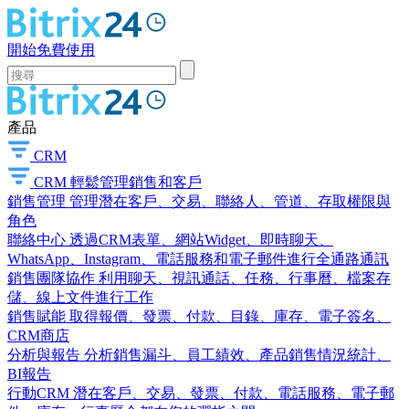
開始免費使用
產品
CRM
CRM
輕鬆管理銷售和客戶
銷售管理
管理潛在客戶、交易、聯絡人、管道、存取權限與
角色
聯絡中心
透過CRM表單、網站Widget、即時聊天、
WhatsApp、Instagram、電話服務和電子郵件進行全通路通訊
銷售團隊協作
利用聊天、視訊通話、任務、行事曆、檔案存
儲、線上文件進行工作
銷售賦能
取得報價、發票、付款、目錄、庫存、電子簽名、
CRM商店
分析與報告
分析銷售漏斗、員工績效、產品銷售情況統計、
BI報告
行動CRM
潛在客戶、交易、發票、付款、電話服務、電子郵