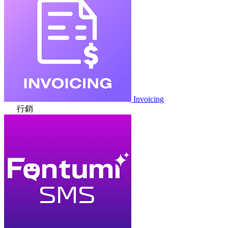
Invoicing
行銷